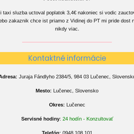
 taxi sluzba uctoval poplatok 3,4€ nakoniec si vodic zauctov
ebo zakaznik chce ist priamo z Vidinej do PT mi pride dost
nikdy viac.
Kontaktné informácie
Adresa:
Juraja Fándlyho 2384/5, 984 03 Lučenec, Slovensk
Mesto:
Lučenec, Slovensko
Okres:
Lučenec
Servisné hodiny
:
24 hodín - Konzultovať
Telefón:
0948 108 101