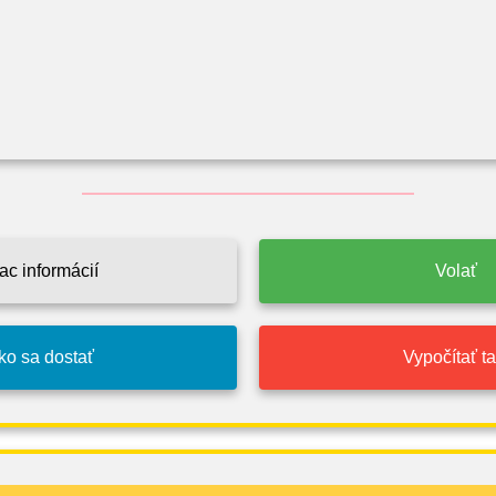
ac informácií
Volať
ko sa dostať
Vypočítať tar