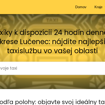
Domov
Kraje
xíky k dispozícii 24 hodín denn
krese Lučenec: nájdite najlepš
taxislužbu vo vašej oblasti
odľa polohy: objavte svoj ideálny t