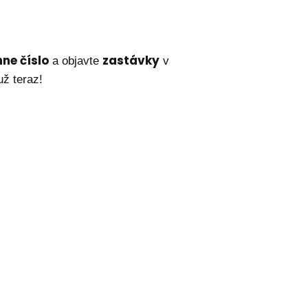
ne číslo
zastávky
a objavte
v
už teraz!