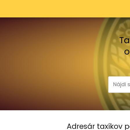
Ta
o
Adresár taxíkov p