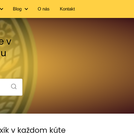
Blog
O nás
Kontakt
e v
iu
axík v každom kúte