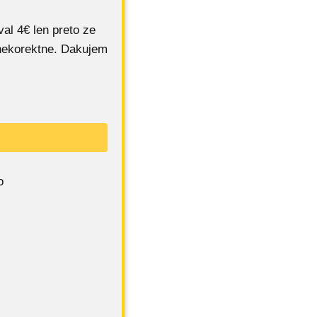
al 4€ len preto ze
 nekorektne. Dakujem
o