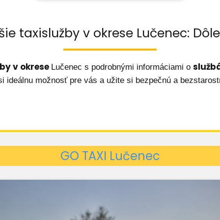
ie taxislužby v okrese Lučenec: Dôl
žby v okrese
služb
Lučenec s podrobnými informáciami o
si ideálnu možnosť pre vás a užite si bezpečnú a bezstarost
GO TAXI Lučenec