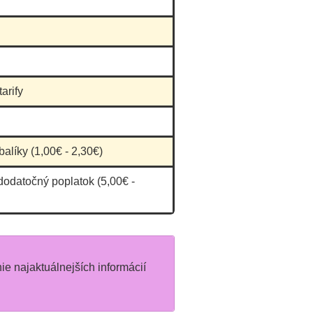
arify
balíky (1,00€ - 2,30€)
dodatočný poplatok (5,00€ -
nie najaktuálnejších informácií