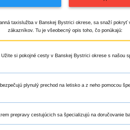
anná taxislužba v Banskej Bystrici okrese, sa snaží pokryť
zákazníkov. Tu je všeobecný opis toho, čo ponúkajú:
: Užite si pokojné cesty v Banskej Bystrici okrese s našou s
abezpečujú plynulý prechod na letisko a z neho pomocou špe
krem prepravy cestujúcich sa špecializujú na doručovanie b