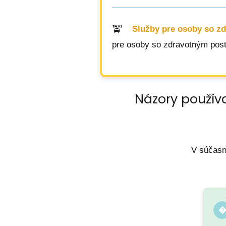
Služby pre osoby so z
pre osoby so zdravotným post
Názory použív
V súčasn