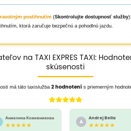
dravotným postihnutím
(
Skontrolujte dostupnosť služby
)
ihnutím, ktorá zaručuje bezpečnú a pohodlnú jazdu.
ateľov na TAXI EXPRES TAXI: Hodnote
skúsenosti
2 hodnotení
osti má táto taxislužba
s priemerným hodno
Анжелика Кожевникова
Andrej Bella
�
A
★★★★★
★★★★★