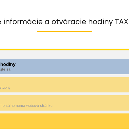
 informácie a otváracie hodiny TAX
 hodiny
ujte sa
ostupný
mentálne nemá webovú stránku