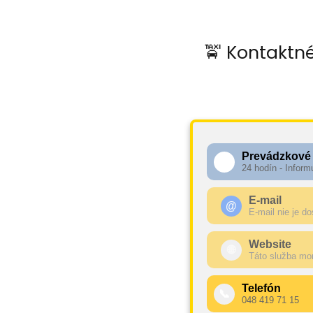
🚖 Kontaktné
Prevádzkové
🕧
24 hodín - Inform
E-mail
@
E-mail nie je d
Website
🌐
Táto služba mo
Telefón
📞
048 419 71 15