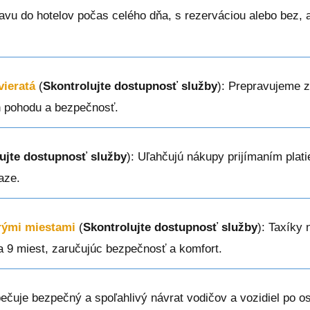
vu do hotelov počas celého dňa, s rezerváciou alebo bez, 
vieratá
(
Skontrolujte dostupnosť služby
): Prepravujeme z
h pohodu a bezpečnosť.
ujte dostupnosť služby
): Uľahčujú nákupy prijímaním plat
aze.
erými miestami
(
Skontrolujte dostupnosť služby
): Taxíky 
a 9 miest, zaručujúc bezpečnosť a komfort.
ečuje bezpečný a spoľahlivý návrat vodičov a vozidiel po o