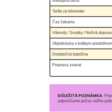
Nástupná tarifa
Tarifa za kilometer
Čas čakania
Víkendy / Sviatky / Nočná doprav
Objednávka s krátkym predstihom
Dodatočná batožina
Preprava zvierat
DÔLEŽITÁ POZNÁMKA
: Pri
odporúčame počas vášho poby