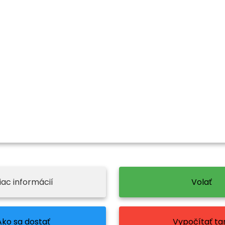
iac informácií
Volať
Ako sa dostať
Vypočítať tar