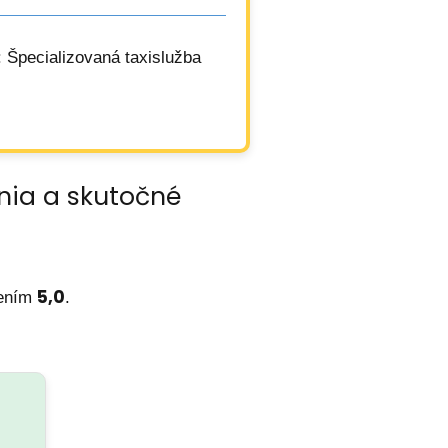
: Špecializovaná taxislužba
nia a skutočné
5,0
tením
.