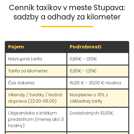
Cenník taxíkov v meste Stupava:
sadzby a odhady za kilometer
Pojem
Podrobnosti
Nástupná tarifa
0,80€ - 1,50€
Tarifa za kilometer
0,30€ - 1,20€
Čas čakania
15,00 € - 30,00 € Hodina
Víkendy / Sviatky / Nočná
Navýšenie o 10% z
doprava (22:00-06:00)
základnej tarify
Objednávka s krátkym
Dodatočných 10,00€
predstihom (menej ako 3
hodiny)