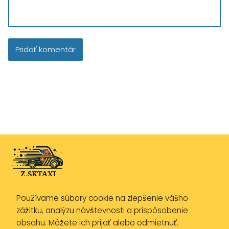
Používame súbory cookie na zlepšenie vášho
Zásady ochrany osobných údajov
zážitku, analýzu návštevnosti a prispôsobenie
Zásady používania cookies
obsahu. Môžete ich prijať alebo odmietnuť.