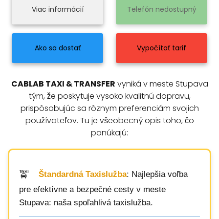
Viac informácií
Telefón nedostupný
Ako sa dostať
Vypočítať tarif
CABLAB TAXI & TRANSFER
vyniká v meste Stupava
tým, že poskytuje vysoko kvalitnú dopravu,
prispôsobujúc sa rôznym preferenciám svojich
používateľov. Tu je všeobecný opis toho, čo
ponúkajú:
Štandardná Taxislužba
: Najlepšia voľba
pre efektívne a bezpečné cesty v meste
Stupava: naša spoľahlivá taxislužba.