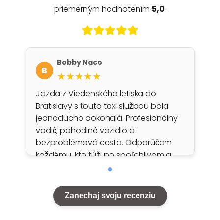
priemerným hodnotením
5,0
.
Bobby Naco
B
★★★★★
Jazda z Viedenského letiska do
Bratislavy s touto taxi službou bola
jednoducho dokonalá. Profesionálny
vodič, pohodlné vozidlo a
bezproblémová cesta. Odporúčam
každému, kto túži po spoľahlivom a
príjemnom prevoze.
Zanechaj svoju recenziu