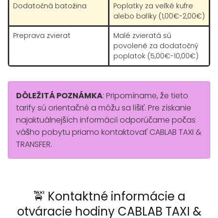
Dodatočná batožina
Poplatky za veľké kufre
alebo balíky (1,00€-2,00€)
Preprava zvierat
Malé zvieratá sú
povolené za dodatočný
poplatok (5,00€-10,00€)
DÔLEŽITÁ POZNÁMKA
: Pripomíname, že tieto
tarify sú orientačné a môžu sa líšiť. Pre získanie
najaktuálnejších informácií odporúčame počas
vášho pobytu priamo kontaktovať CABLAB TAXI &
TRANSFER.
🚖 Kontaktné informácie a
otváracie hodiny CABLAB TAXI &