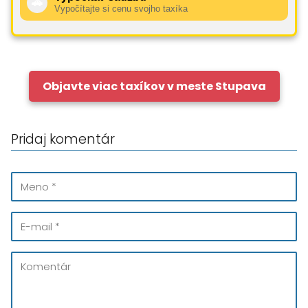
🚕
Vypočítajte si cenu svojho taxíka
Objavte viac taxíkov v meste Stupava
Pridaj komentár