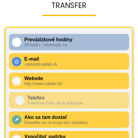
TRANSFER
Prevádzkové hodiny
🕧
24 hodín - Informujte sa
E-mail
@
cablab@cablab.sk
Website
🌐
http://www.cablab.sk/
Telefón
📞
Telefónne číslo nie je dostupné
Ako sa tam dostať
📌
Dostaňte sa na svoju taxi zastávku
Vypočítať sadzbu