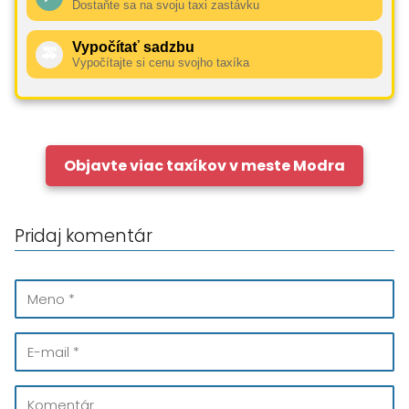
Dostaňte sa na svoju taxi zastávku
Vypočítať sadzbu
🚕
Vypočítajte si cenu svojho taxíka
Objavte viac taxíkov v meste Modra
Pridaj komentár