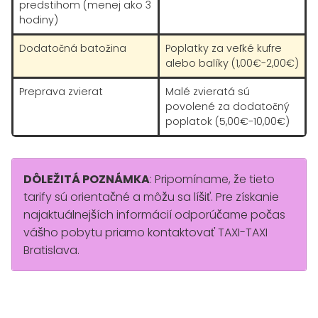
predstihom (menej ako 3
hodiny)
Dodatočná batožina
Poplatky za veľké kufre
alebo balíky (1,00€-2,00€)
Preprava zvierat
Malé zvieratá sú
povolené za dodatočný
poplatok (5,00€-10,00€)
DÔLEŽITÁ POZNÁMKA
: Pripomíname, že tieto
tarify sú orientačné a môžu sa líšiť. Pre získanie
najaktuálnejších informácií odporúčame počas
vášho pobytu priamo kontaktovať TAXI-TAXI
Bratislava.