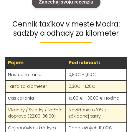
Zanechaj svoju recenziu
Cenník taxíkov v meste Modra:
sadzby a odhady za kilometer
Pojem
Podrobnosti
Nástupná tarifa
0,80€ - 1,50€
Tarifa za kilometer
0,30€ - 1,20€
Čas čakania
15,00 € - 30,00 € Hodina
Víkendy / Sviatky / Nočná
Navýšenie o 10% z
doprava (22:00-06:00)
základnej tarify
Objednávka s krátkym
Dodatočných 10,00€