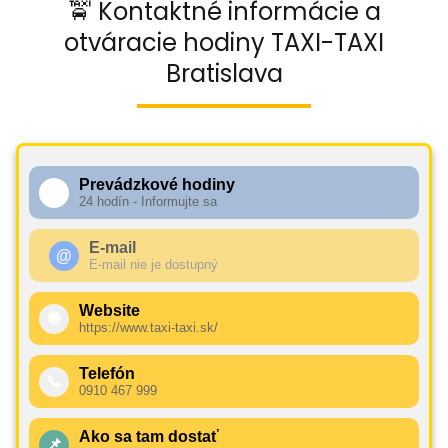
🚖 Kontaktné informácie a
otváracie hodiny TAXI-TAXI
Bratislava
Prevádzkové hodiny
🕧
24 hodín - Informujte sa
E-mail
@
E-mail nie je dostupný
Website
🌐
https://www.taxi-taxi.sk/
Telefón
📞
0910 467 999
Ako sa tam dostať
📌