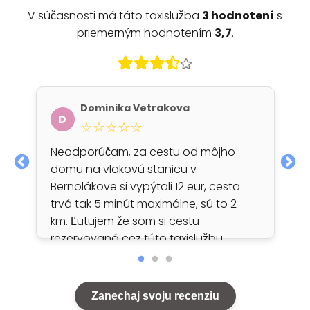
V súčasnosti má táto taxislužba
3 hodnotení
s
priemerným hodnotením
3,7
.
Dominika Vetrakova
D
☆☆☆☆☆
Neodporúčam, za cestu od môjho
domu na vlakovú stanicu v
Bernolákove si vypýtali 12 eur, cesta
trvá tak 5 minút maximálne, sú to 2
km. Ľutujem že som si cestu
rezervovaná cez túto taxislužbu.
Zanechaj svoju recenziu