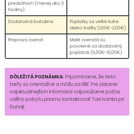
predstihom (menej ako 3
hodiny)
Dodatočná batožina
Poplatky za veľké kufre
alebo balíky (1,00€-2,00€)
Preprava zvierat
Malé zvieratá sú
povolené za dodatočný
poplatok (5,00€-10,00€)
DÔLEŽITÁ POZNÁMKA
: Pripomíname, že tieto
tarify sú orientačné a môžu sa líšiť. Pre získanie
najaktuálnejších informácií odporúčame počas
vášho pobytu priamo kontaktovať Taxi Ivanka pri
Dunaji.