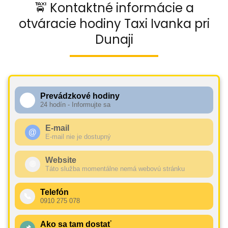
🚖 Kontaktné informácie a
otváracie hodiny Taxi Ivanka pri
Dunaji
Prevádzkové hodiny
🕧
24 hodín - Informujte sa
E-mail
@
E-mail nie je dostupný
Website
🌐
Táto služba momentálne nemá webovú stránku
Telefón
📞
0910 275 078
Ako sa tam dostať