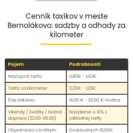
Cenník taxíkov v meste
Bernolákovo: sadzby a odhady za
kilometer
Pojem
Podrobnosti
Nástupná tarifa
0,80€ - 1,50€
Tarifa za kilometer
0,30€ - 1,20€
Čas čakania
15,00 € - 30,00 € Hodina
Víkendy / Sviatky / Nočná
Navýšenie o 10% z
doprava (22:00-06:00)
základnej tarify
Objednávka s krátkym
Dodatočných 10,00€