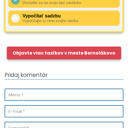
📌
Dostaňte sa na svoju taxi zastávku
Vypočítať sadzbu
🚕
Vypočítajte si cenu svojho taxíka
Objavte viac taxíkov v meste Bernolákovo
Pridaj komentár