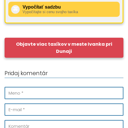
Vypočítať sadzbu
🚕
Vypočítajte si cenu svojho taxíka
Objavte viac taxíkov v meste Ivanka pri
Dunaji
Pridaj komentár