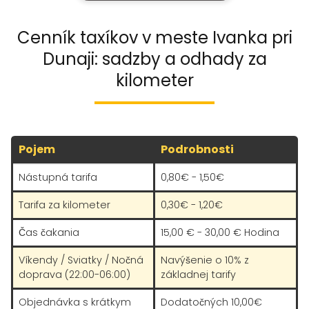
Cenník taxíkov v meste Ivanka pri
Dunaji: sadzby a odhady za
kilometer
Pojem
Podrobnosti
Nástupná tarifa
0,80€ - 1,50€
Tarifa za kilometer
0,30€ - 1,20€
Čas čakania
15,00 € - 30,00 € Hodina
Víkendy / Sviatky / Nočná
Navýšenie o 10% z
doprava (22:00-06:00)
základnej tarify
Objednávka s krátkym
Dodatočných 10,00€