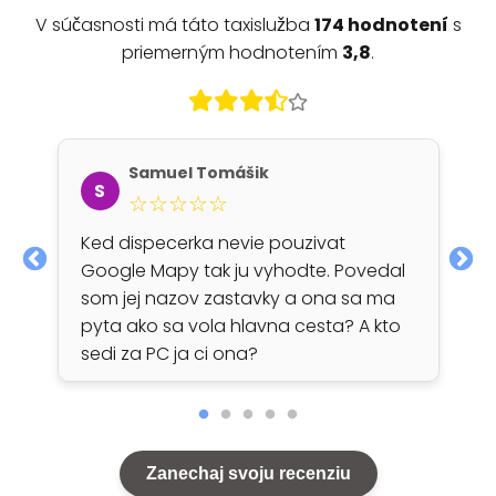
V súčasnosti má táto taxislužba
174 hodnotení
s
priemerným hodnotením
3,8
.
Samuel Tomášik
S
☆☆☆☆☆
Ked dispecerka nevie pouzivat
Google Mapy tak ju vyhodte. Povedal
som jej nazov zastavky a ona sa ma
pyta ako sa vola hlavna cesta? A kto
sedi za PC ja ci ona?
Zanechaj svoju recenziu