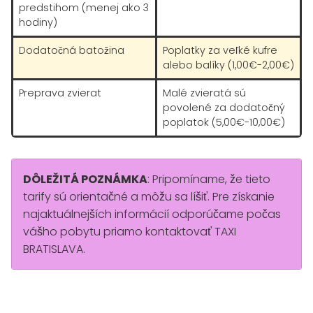
predstihom (menej ako 3
hodiny)
Dodatočná batožina
Poplatky za veľké kufre
alebo balíky (1,00€-2,00€)
Preprava zvierat
Malé zvieratá sú
povolené za dodatočný
poplatok (5,00€-10,00€)
DÔLEŽITÁ POZNÁMKA
: Pripomíname, že tieto
tarify sú orientačné a môžu sa líšiť. Pre získanie
najaktuálnejších informácií odporúčame počas
vášho pobytu priamo kontaktovať TAXI
BRATISLAVA.