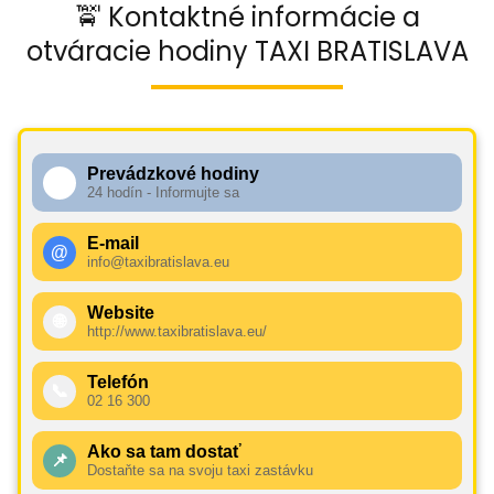
🚖 Kontaktné informácie a
otváracie hodiny TAXI BRATISLAVA
Prevádzkové hodiny
🕧
24 hodín - Informujte sa
E-mail
@
info@taxibratislava.eu
Website
🌐
http://www.taxibratislava.eu/
Telefón
📞
02 16 300
Ako sa tam dostať
📌
Dostaňte sa na svoju taxi zastávku