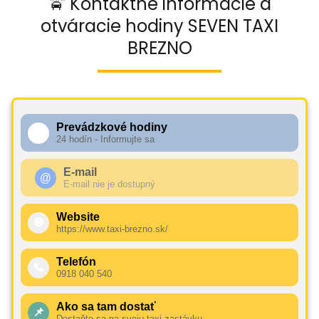
🚖 Kontaktné informácie a
otváracie hodiny SEVEN TAXI
BREZNO
Prevádzkové hodiny
🕧
24 hodín - Informujte sa
E-mail
@
E-mail nie je dostupný
Website
🌐
https://www.taxi-brezno.sk/
Telefón
📞
0918 040 540
Ako sa tam dostať
📌
Dostaňte sa na svoju taxi zastávku