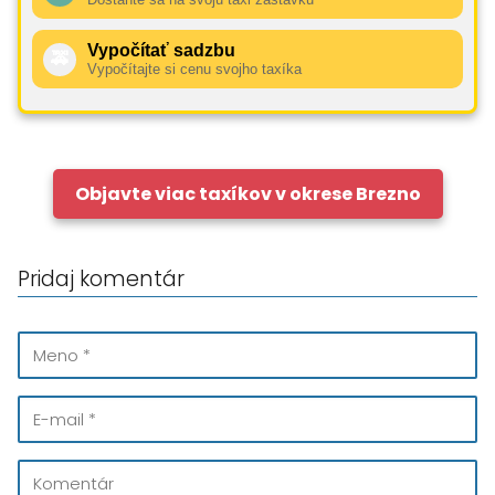
Vypočítať sadzbu
🚕
Vypočítajte si cenu svojho taxíka
Objavte viac taxíkov v okrese Brezno
Pridaj komentár