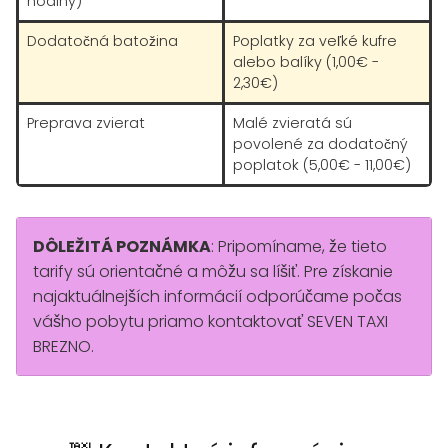
hodiny)
Dodatočná batožina
Poplatky za veľké kufre
alebo balíky (1,00€ -
2,30€)
Preprava zvierat
Malé zvieratá sú
povolené za dodatočný
poplatok (5,00€ - 11,00€)
DÔLEŽITÁ POZNÁMKA
: Pripomíname, že tieto
tarify sú orientačné a môžu sa líšiť. Pre získanie
najaktuálnejších informácií odporúčame počas
vášho pobytu priamo kontaktovať SEVEN TAXI
BREZNO.