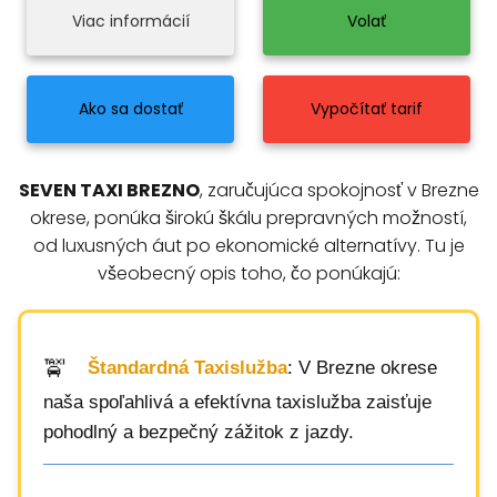
Viac informácií
Volať
Ako sa dostať
Vypočítať tarif
SEVEN TAXI BREZNO
, zaručujúca spokojnosť v Brezne
okrese, ponúka širokú škálu prepravných možností,
od luxusných áut po ekonomické alternatívy. Tu je
všeobecný opis toho, čo ponúkajú:
Štandardná Taxislužba
: V Brezne okrese
naša spoľahlivá a efektívna taxislužba zaisťuje
pohodlný a bezpečný zážitok z jazdy.