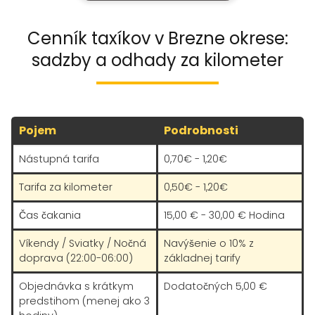
jazdil veľmi bezpečne, pokojne a
podľa predpisov. Vrelo odporúčam
Cenník taxíkov v Brezne okrese:
každému. Určite využijeme jeho služby
sadzby a odhady za kilometer
aj v budúcnosti. Ďakujeme 🙂
Pojem
Podrobnosti
Nástupná tarifa
0,70€ - 1,20€
Tarifa za kilometer
0,50€ - 1,20€
Čas čakania
15,00 € - 30,00 € Hodina
Víkendy / Sviatky / Nočná
Navýšenie o 10% z
doprava (22:00-06:00)
základnej tarify
Objednávka s krátkym
Dodatočných 5,00 €
predstihom (menej ako 3