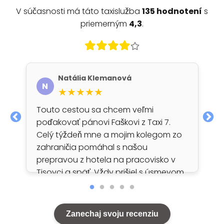
V súčasnosti má táto taxislužba
135 hodnotení
s
priemerným
4,3
.
Natália Klemanová
N
★★★★★
Touto cestou sa chcem veľmi
poďakovať pánovi Faškovi z Taxi 7.
Celý týždeň mne a mojim kolegom zo
zahraničia pomáhal s našou
prepravou z hotela na pracovisko v
Tisovci a späť. Vždy prišiel s úsmevom
na tvári, bol veľmi milý, komunikatívny
a ústretový. Vždy pre nás prišiel ešte
pred dohodnutým časom, nikdy
Zanechaj svoju recenziu
nemaškal. Čo je ale najdôležitejšie