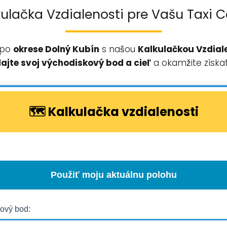
kulačka Vzdialenosti pre Vašu Taxi C
 po
okrese
Dolný Kubín
s našou
Kalkulačkou Vzdial
ajte svoj východiskový bod a cieľ
a okamžite získa
🗺️ Kalkulačka vzdialenosti
Použiť moju aktuálnu polohu
ový bod: