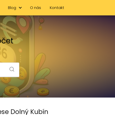
Blog
O nás
Kontakt
očet
ese Dolný Kubín