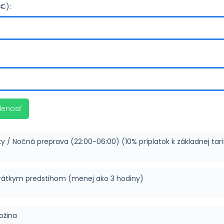
(€):
lenosť
ky / Nočná preprava (22:00-06:00) (10% príplatok k základnej tari
rátkym predstihom (menej ako 3 hodiny)
ožina