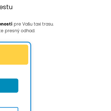
estu
eností
pre Vašu taxi trasu.
te presný odhad.