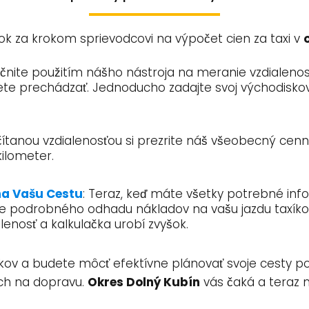
ok za krokom sprievodcovi na výpočet cien za taxi v
ačnite použitím nášho nástroja na meranie vzdialenosti
te prechádzať. Jednoducho zadajte svoj východiskový b
čítanou vzdialenosťou si prezrite náš všeobecný cenní
ilometer.
na Vašu Cestu
: Teraz, keď máte všetky potrebné inf
anie podrobného odhadu nákladov na vašu jazdu taxíko
lenosť a kalkulačka urobí zvyšok.
kov a budete môcť efektívne plánovať svoje cesty p
ch na dopravu.
Okres Dolný Kubín
vás čaká a teraz m