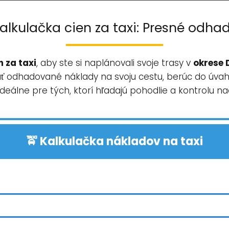
alkulačka cien za taxi: Presné odha
 za taxi
, aby ste si naplánovali svoje trasy v
okrese 
ať odhadované náklady na svoju cestu, berúc do úvahy
 Ideálne pre tých, ktorí hľadajú pohodlie a kontrolu n
🚖 Kalkulačka nákladov na taxi