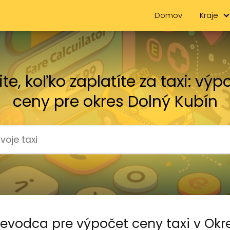
Domov
Kraje
tite, koľko zaplatíte za taxi: výp
ceny pre okres Dolný Kubín
evodca pre výpočet ceny taxi v Okr