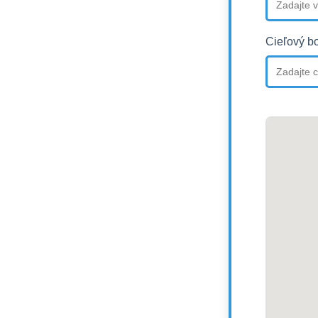
Cieľový b