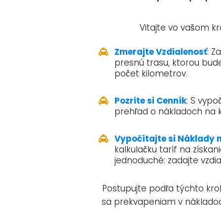
Vitajte vo vašom kr
Zmerajte Vzdialenosť
: Z
presnú trasu, ktorou bude
počet kilometrov.
Pozrite si Cenník
: S vypo
prehľad o nákladoch na k
Vypočítajte si Náklady 
kalkulačku taríf na získ
jednoduché: zadajte vzdia
Postupujte podľa týchto kro
sa prekvapeniam v náklado