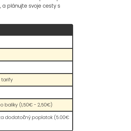
 a plánujte svoje cesty s
tarify
o balíky (1,50€ - 2,50€)
 za dodatočný poplatok (5.00€