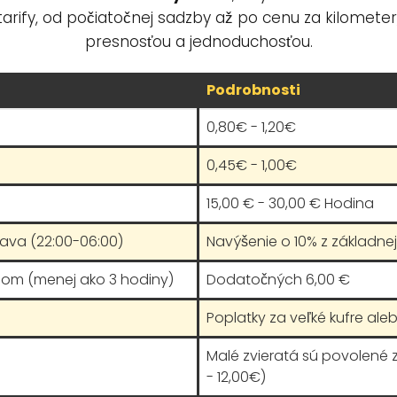
tarify, od počiatočnej sadzby až po cenu za kilometer,
presnosťou a jednoduchosťou.
Podrobnosti
0,80€ - 1,20€
0,45€ - 1,00€
15,00 € - 30,00 € Hodina
rava (22:00-06:00)
Navýšenie o 10% z základnej 
hom (menej ako 3 hodiny)
Dodatočných 6,00 €
Poplatky za veľké kufre aleb
Malé zvieratá sú povolené
- 12,00€)