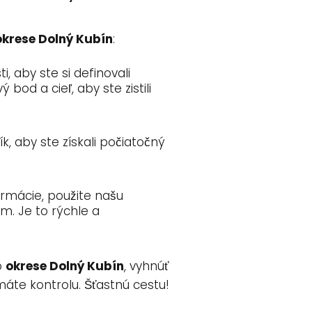
okrese Dolný Kubín
:
, aby ste si definovali
od a cieľ, aby ste zistili
k, aby ste získali počiatočný
ormácie, použite našu
m. Je to rýchle a
o
okrese Dolný Kubín
, vyhnúť
áte kontrolu. Šťastnú cestu!