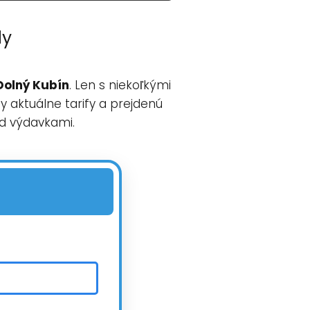
dy
Dolný Kubín
. Len s niekoľkými
 aktuálne tarify a prejdenú
ad výdavkami.