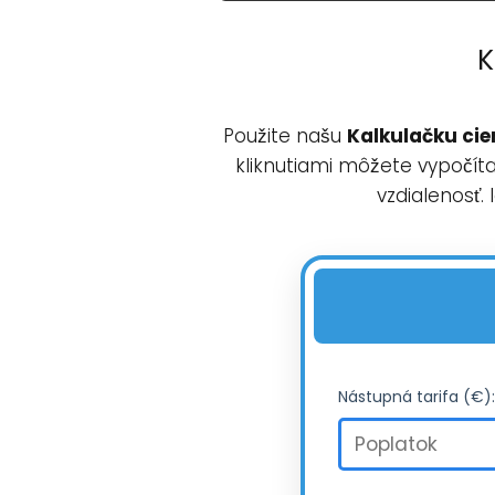
K
Použite našu
Kalkulačku cien
kliknutiami môžete vypočít
vzdialenosť.
Nástupná tarifa (€):