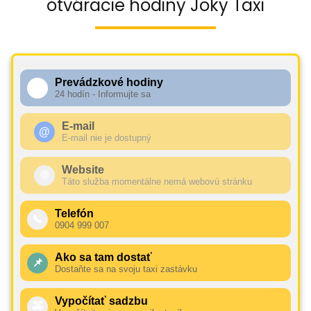
otváracie hodiny Joky Taxi
Prevádzkové hodiny
🕧
24 hodín - Informujte sa
E-mail
@
E-mail nie je dostupný
Website
🌐
Táto služba momentálne nemá webovú stránku
Telefón
📞
0904 999 007
Ako sa tam dostať
📌
Dostaňte sa na svoju taxi zastávku
Vypočítať sadzbu
🚕