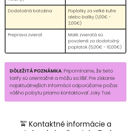
Dodatočná batožina
Poplatky za veľké kufre
alebo balíky (1,00€ -
2,00€)
Preprava zvierat
Malé zvieratá sú
povolené za dodatočný
poplatok (5,00€ - 10,00€)
DÔLEŽITÁ POZNÁMKA
: Pripomíname, že tieto
tarify sú orientačné a môžu sa líšiť. Pre získanie
najaktuálnejších informácií odporúčame počas
vášho pobytu priamo kontaktovať Joky Taxi.
🚖 Kontaktné informácie a