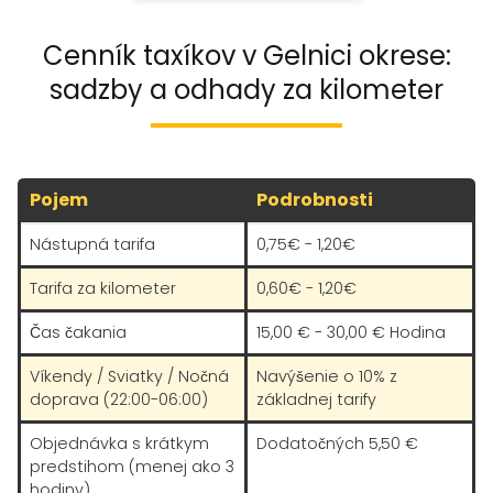
Cenník taxíkov v Gelnici okrese:
sadzby a odhady za kilometer
Pojem
Podrobnosti
Nástupná tarifa
0,75€ - 1,20€
Tarifa za kilometer
0,60€ - 1,20€
Čas čakania
15,00 € - 30,00 € Hodina
Víkendy / Sviatky / Nočná
Navýšenie o 10% z
doprava (22:00-06:00)
základnej tarify
Objednávka s krátkym
Dodatočných 5,50 €
predstihom (menej ako 3
hodiny)