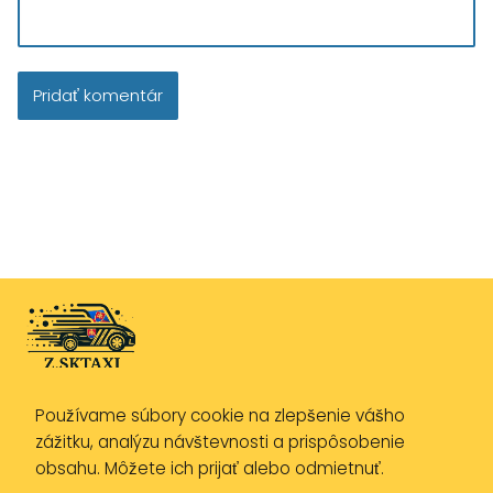
Používame súbory cookie na zlepšenie vášho
Zásady ochrany osobných údajov
zážitku, analýzu návštevnosti a prispôsobenie
Zásady používania cookies
obsahu. Môžete ich prijať alebo odmietnuť.