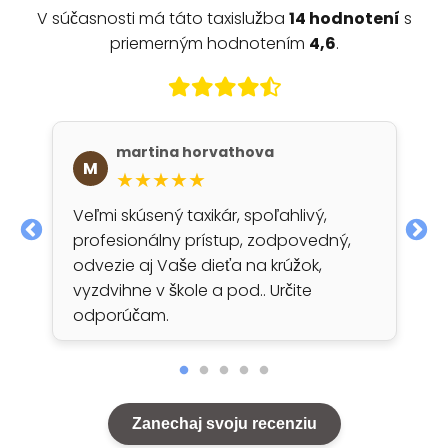
V súčasnosti má táto taxislužba
14 hodnotení
s
priemerným hodnotením
4,6
.
martina horvathova
M
★★★★★
Veľmi skúsený taxikár, spoľahlivý,
profesionálny prístup, zodpovedný,
odvezie aj Vaše dieťa na krúžok,
vyzdvihne v škole a pod.. Určite
odporúčam.
Zanechaj svoju recenziu