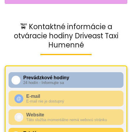
🚖 Kontaktné informácie a
otváracie hodiny Driveast Taxi
Humenné
Prevádzkové hodiny
🕧
24 hodín - Informujte sa
E-mail
@
E-mail nie je dostupný
Website
🌐
Táto služba momentálne nemá webovú stránku