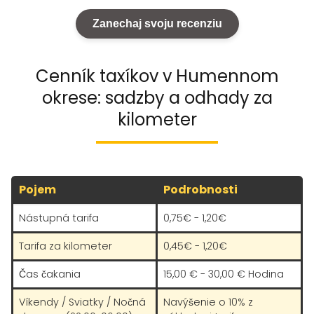
Zanechaj svoju recenziu
Cenník taxíkov v Humennom
okrese: sadzby a odhady za
kilometer
Pojem
Podrobnosti
Nástupná tarifa
0,75€ - 1,20€
Tarifa za kilometer
0,45€ - 1,20€
Čas čakania
15,00 € - 30,00 € Hodina
Víkendy / Sviatky / Nočná
Navýšenie o 10% z