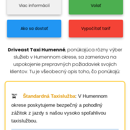
Viac informácií
Volať
Ako sa dostať
Vypočítať tarif
Driveast Taxi Humenné
, ponúkajúca rôzny výber
služieb v Humennom okrese, sa zameriava na
uspokojenie prepravných požiadaviek svojich
klientov. Tu je všeobecný opis toho, čo ponúkajú:
Štandardná Taxislužba
: V Humennom
okrese poskytujeme bezpečný a pohodlný
zážitok z jazdy s našou vysoko spoľahlivou
taxislužbou.