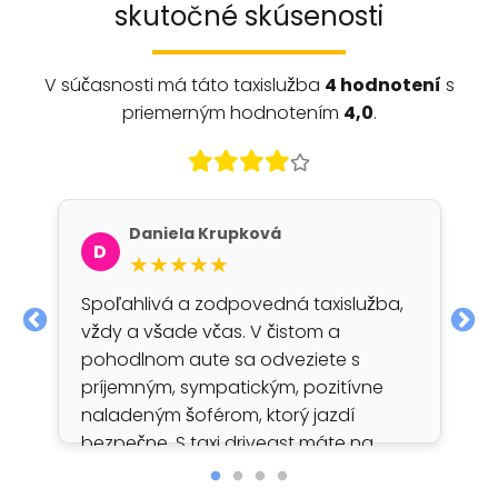
skutočné skúsenosti
V súčasnosti má táto taxislužba
4 hodnotení
s
priemerným hodnotením
4,0
.
Daniela Krupková
D
★★★★★
Spoľahlivá a zodpovedná taxislužba,
vždy a všade včas. V čistom a
pohodlnom aute sa odveziete s
príjemným, sympatickým, pozitívne
naladeným šoférom, ktorý jazdí
bezpečne. S taxi driveast máte na
100% šťastnú cestu 🙂…