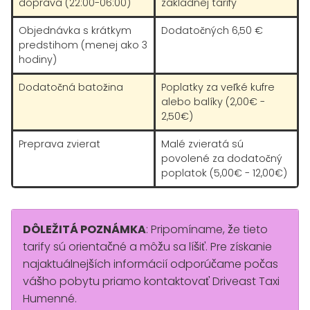
doprava (22:00-06:00)
základnej tarify
Objednávka s krátkym
Dodatočných 6,50 €
predstihom (menej ako 3
hodiny)
Dodatočná batožina
Poplatky za veľké kufre
alebo balíky (2,00€ -
2,50€)
Preprava zvierat
Malé zvieratá sú
povolené za dodatočný
poplatok (5,00€ - 12,00€)
DÔLEŽITÁ POZNÁMKA
: Pripomíname, že tieto
tarify sú orientačné a môžu sa líšiť. Pre získanie
najaktuálnejších informácií odporúčame počas
vášho pobytu priamo kontaktovať Driveast Taxi
Humenné.