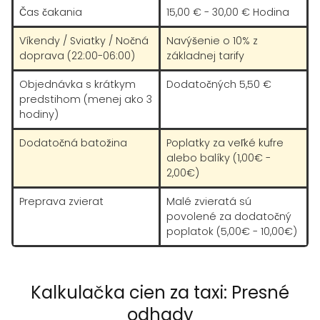
Čas čakania
15,00 € - 30,00 € Hodina
Víkendy / Sviatky / Nočná
Navýšenie o 10% z
doprava (22:00-06:00)
základnej tarify
Objednávka s krátkym
Dodatočných 5,50 €
predstihom (menej ako 3
hodiny)
Dodatočná batožina
Poplatky za veľké kufre
alebo balíky (1,00€ -
2,00€)
Preprava zvierat
Malé zvieratá sú
povolené za dodatočný
poplatok (5,00€ - 10,00€)
Kalkulačka cien za taxi: Presné
odhady