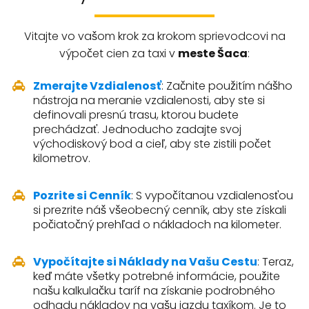
Vitajte vo vašom krok za krokom sprievodcovi na
výpočet cien za taxi v
meste Šaca
:
Zmerajte Vzdialenosť
: Začnite použitím nášho
nástroja na meranie vzdialenosti, aby ste si
definovali presnú trasu, ktorou budete
prechádzať. Jednoducho zadajte svoj
východiskový bod a cieľ, aby ste zistili počet
kilometrov.
Pozrite si Cenník
: S vypočítanou vzdialenosťou
si prezrite náš všeobecný cenník, aby ste získali
počiatočný prehľad o nákladoch na kilometer.
Vypočítajte si Náklady na Vašu Cestu
: Teraz,
keď máte všetky potrebné informácie, použite
našu kalkulačku taríf na získanie podrobného
odhadu nákladov na vašu jazdu taxíkom. Je to