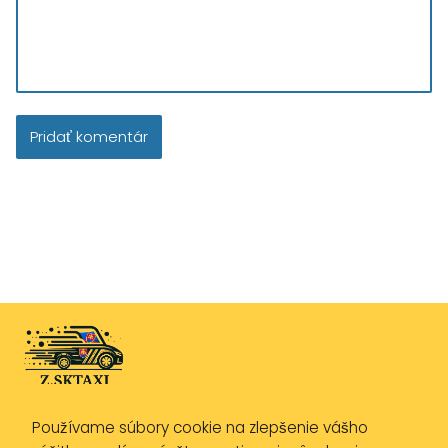
Používame súbory cookie na zlepšenie vášho
Zásady ochrany osobných údajov