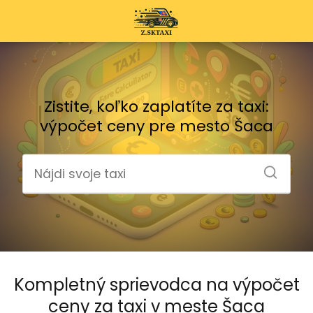
Zistite, koľko zaplatíte za taxi:
výpočet ceny pre mesto Šaca
Kompletný sprievodca na výpočet
ceny za taxi v meste Šaca