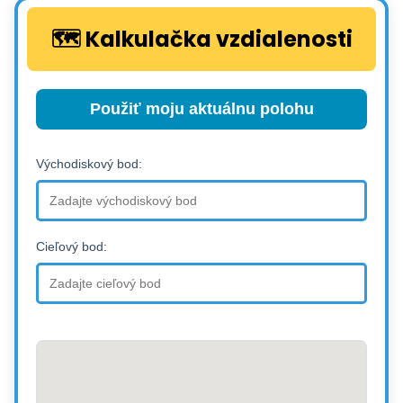
🗺️ Kalkulačka vzdialenosti
Použiť moju aktuálnu polohu
Východiskový bod:
Cieľový bod: