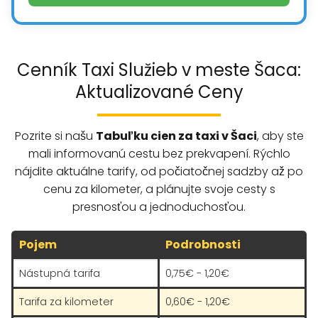
Cenník Taxi Služieb v meste Šaca:
Aktualizované Ceny
Pozrite si našu
Tabuľku cien za taxi v Šaci
, aby ste
mali informovanú cestu bez prekvapení. Rýchlo
nájdite aktuálne tarify, od počiatočnej sadzby až po
cenu za kilometer, a plánujte svoje cesty s
presnosťou a jednoduchosťou.
Pojem
Podrobnosti
Nástupná tarifa
0,75€ - 1,20€
Tarifa za kilometer
0,60€ - 1,20€