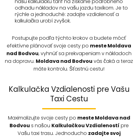
našu kalkulačku taríf na získanie podrobného
odhadu nákladov na vašu jazdu taxíkom. Je to
rýchle a jednoduché: zadajte vzdialenosť a
kalkulačka urobí zvyšok.
Postupujte podľa týchto krokov a budete môcť
efektívne plánovať svoje cesty po
meste Moldava
nad Bodvou
, vyhnúť sa prekvapeniam v nákladoch
na dopravu.
Moldava nad Bodvou
vás čaká a teraz
máte kontrolu. Šťastnú cestu!
Kalkulačka Vzdialenosti pre Vašu
Taxi Cestu
Maximalizujte svoje cesty po
meste
Moldava nad
Bodvou
s našou
Kalkulačkou Vzdialeností
pre
Vašu taxi trasu. Jednoducho
zadajte svoj