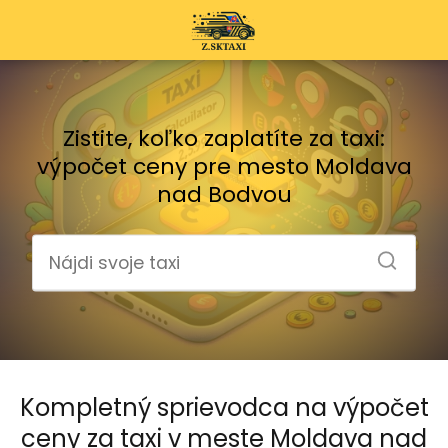
Zistite, koľko zaplatíte za taxi:
výpočet ceny pre mesto Moldava
nad Bodvou
Kompletný sprievodca na výpočet
ceny za taxi v meste Moldava nad