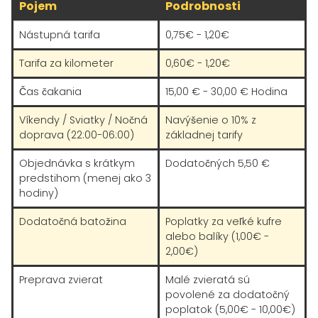
Pojem
Podrobnosti
Nástupná tarifa
0,75€ - 1,20€
Tarifa za kilometer
0,60€ - 1,20€
Čas čakania
15,00 € - 30,00 € Hodina
Víkendy / Sviatky / Nočná
Navýšenie o 10% z
doprava (22:00-06:00)
základnej tarify
Objednávka s krátkym
Dodatočných 5,50 €
predstihom (menej ako 3
hodiny)
Dodatočná batožina
Poplatky za veľké kufre
alebo balíky (1,00€ -
2,00€)
Preprava zvierat
Malé zvieratá sú
povolené za dodatočný
poplatok (5,00€ - 10,00€)