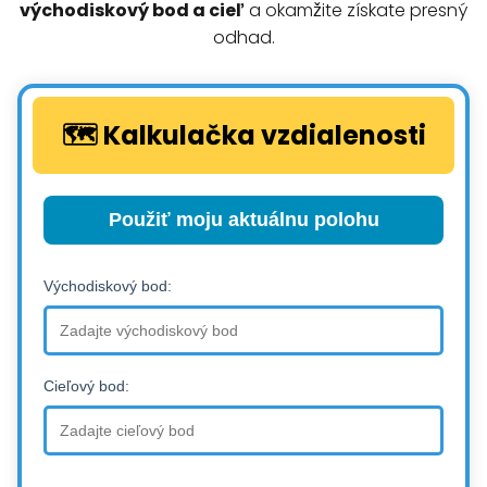
východiskový bod a cieľ
a okamžite získate presný
odhad.
🗺️ Kalkulačka vzdialenosti
Použiť moju aktuálnu polohu
Východiskový bod:
Cieľový bod: