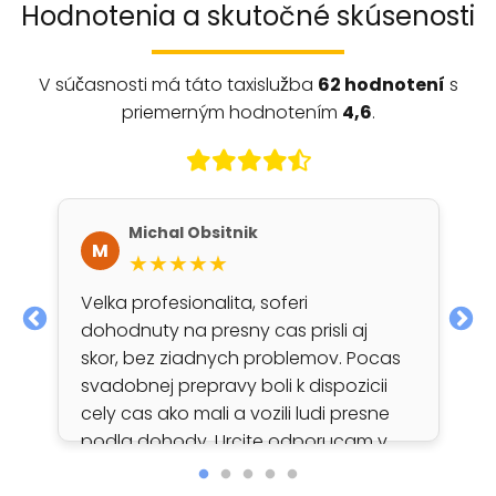
Hodnotenia a skutočné skúsenosti
V súčasnosti má táto taxislužba
62 hodnotení
s
priemerným hodnotením
4,6
.
Michal Obsitnik
M
★★★★★
Velka profesionalita, soferi
dohodnuty na presny cas prisli aj
skor, bez ziadnych problemov. Pocas
svadobnej prepravy boli k dispozicii
cely cas ako mali a vozili ludi presne
podla dohody. Urcite odporucam v
pripade potreby transportu v okoli