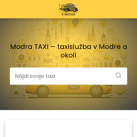
Modra TAXI – taxislužba v Modre a
okolí