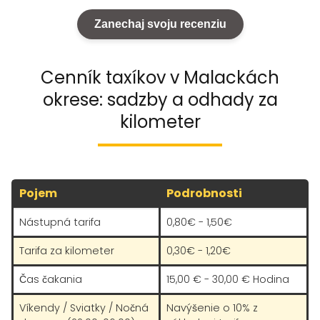
Modry!
Zanechaj svoju recenziu
Cenník taxíkov v Malackách
okrese: sadzby a odhady za
kilometer
Pojem
Podrobnosti
Nástupná tarifa
0,80€ - 1,50€
Tarifa za kilometer
0,30€ - 1,20€
Čas čakania
15,00 € - 30,00 € Hodina
Víkendy / Sviatky / Nočná
Navýšenie o 10% z