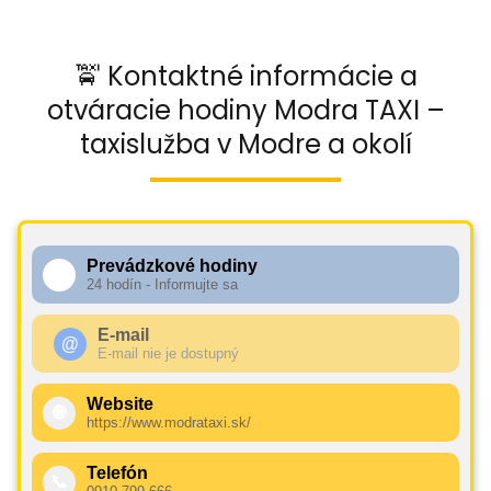
🚖 Kontaktné informácie a
otváracie hodiny Modra TAXI –
taxislužba v Modre a okolí
Prevádzkové hodiny
🕧
24 hodín - Informujte sa
E-mail
@
E-mail nie je dostupný
Website
🌐
https://www.modrataxi.sk/
Telefón
📞