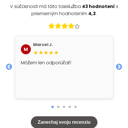
V súčasnosti má táto taxislužba
43 hodnotení
s
priemerným hodnotením
4,3
.
Marcel J.
M
★★★★★
Môžem len odporúčať!
Zanechaj svoju recenziu