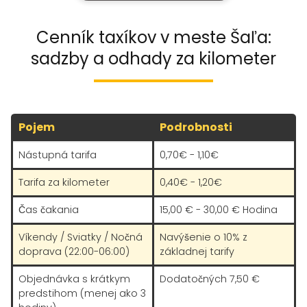
Cenník taxíkov v meste Šaľa:
sadzby a odhady za kilometer
Pojem
Podrobnosti
Nástupná tarifa
0,70€ - 1,10€
Tarifa za kilometer
0,40€ - 1,20€
Čas čakania
15,00 € - 30,00 € Hodina
Víkendy / Sviatky / Nočná
Navýšenie o 10% z
doprava (22:00-06:00)
základnej tarify
Objednávka s krátkym
Dodatočných 7,50 €
predstihom (menej ako 3