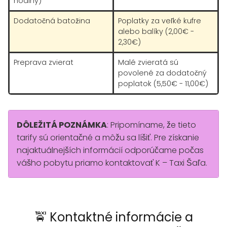
hodiny)
Dodatočná batožina
Poplatky za veľké kufre
alebo balíky (2,00€ -
2,30€)
Preprava zvierat
Malé zvieratá sú
povolené za dodatočný
poplatok (5,50€ - 11,00€)
DÔLEŽITÁ POZNÁMKA
: Pripomíname, že tieto
tarify sú orientačné a môžu sa líšiť. Pre získanie
najaktuálnejších informácií odporúčame počas
vášho pobytu priamo kontaktovať K – Taxi Šaľa.
🚖 Kontaktné informácie a