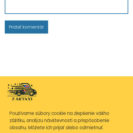
Používame súbory cookie na zlepšenie vášho
Zásady ochrany osobných údajov
zážitku, analýzu návštevnosti a prispôsobenie
Zásady používania cookies
obsahu. Môžete ich prijať alebo odmietnuť.