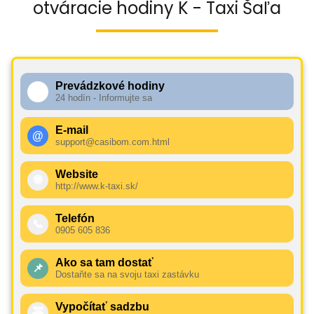
otváracie hodiny K - Taxi Šaľa
Prevádzkové hodiny
🕧
24 hodín - Informujte sa
E-mail
@
support@casibom.com.html
Website
🌐
http://www.k-taxi.sk/
Telefón
📞
0905 605 836
Ako sa tam dostať
📌
Dostaňte sa na svoju taxi zastávku
Vypočítať sadzbu
🚕