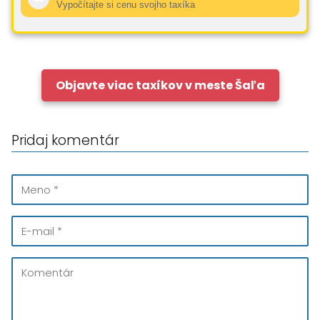
Vypočítajte si cenu svojho taxíka
Objavte viac taxíkov v meste Šaľa
Pridaj komentár