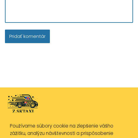
Používame súbory cookie na zlepšenie vášho
Zásady ochrany osobných údajov
zážitku, analýzu návštevnosti a prispôsobenie