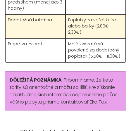
predstihom (menej ako 3
hodiny)
Dodatočná batožina
Poplatky za veľké kufre
alebo balíky (2,00€ -
2,30€)
Preprava zvierat
Malé zvieratá sú
povolené za dodatočný
poplatok (5,50€ - 11,00€)
DÔLEŽITÁ POZNÁMKA
: Pripomíname, že tieto
tarify sú orientačné a môžu sa líšiť. Pre získanie
najaktuálnejších informácií odporúčame počas
vášho pobytu priamo kontaktovať Eko Taxi.