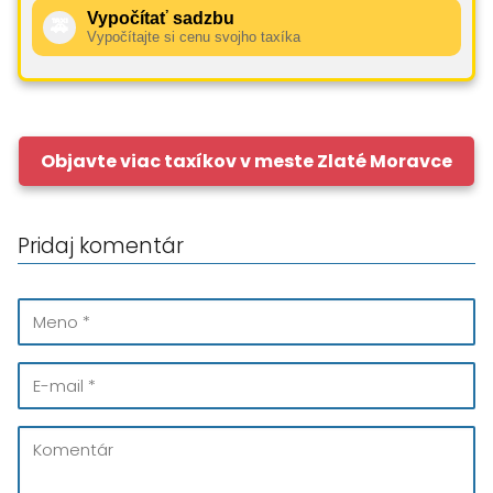
Vypočítať sadzbu
🚕
Vypočítajte si cenu svojho taxíka
Objavte viac taxíkov v meste Zlaté Moravce
Pridaj komentár