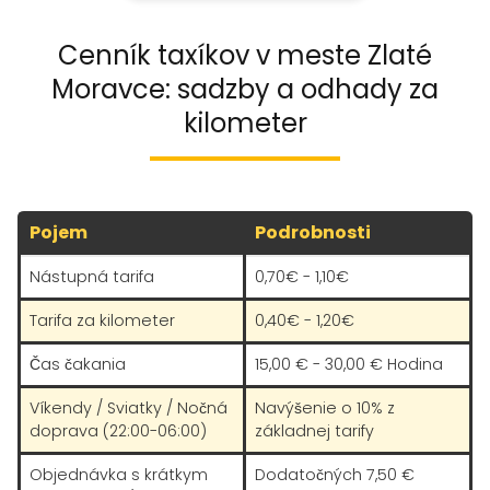
Cenník taxíkov v meste Zlaté
Moravce: sadzby a odhady za
kilometer
Pojem
Podrobnosti
Nástupná tarifa
0,70€ - 1,10€
Tarifa za kilometer
0,40€ - 1,20€
Čas čakania
15,00 € - 30,00 € Hodina
Víkendy / Sviatky / Nočná
Navýšenie o 10% z
doprava (22:00-06:00)
základnej tarify
Objednávka s krátkym
Dodatočných 7,50 €