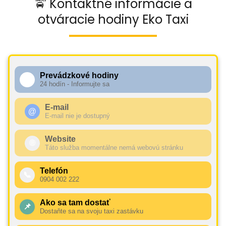
🚖 Kontaktné informácie a
otváracie hodiny Eko Taxi
Prevádzkové hodiny
🕧
24 hodín - Informujte sa
E-mail
@
E-mail nie je dostupný
Website
🌐
Táto služba momentálne nemá webovú stránku
Telefón
📞
0904 002 222
Ako sa tam dostať
📌
Dostaňte sa na svoju taxi zastávku