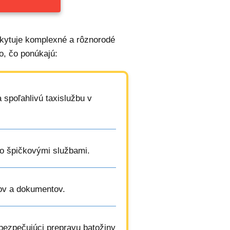
kytuje komplexné a rôznorodé
o, čo ponúkajú:
 spoľahlivú taxislužbu v
so špičkovými službami.
ov a dokumentov.
abezpečujúci prepravu batožiny