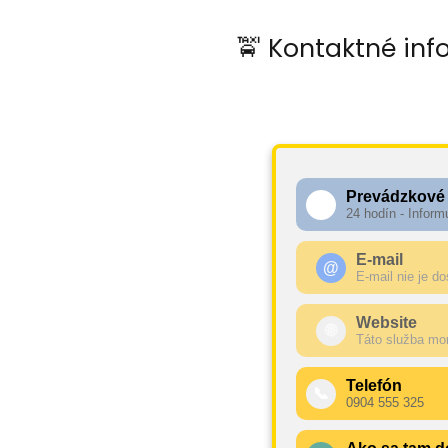
🚖 Kontaktné inf
Prevádzkové
🕧
24 hodín - Inform
E-mail
@
E-mail nie je d
Website
🌐
Táto služba mo
Telefón
📞
0904 555 325