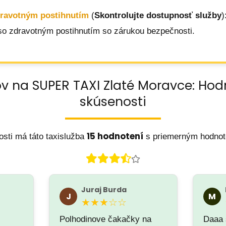
dravotným postihnutím
(
Skontrolujte dostupnosť služby
)
o zdravotným postihnutím so zárukou bezpečnosti.
ov na SUPER TAXI Zlaté Moravce: Hod
skúsenosti
15 hodnotení
sti má táto taxislužba
s priemerným hodno
Juraj Burda
J
M
★★★☆☆
Polhodinove čakačky na
Daaa 