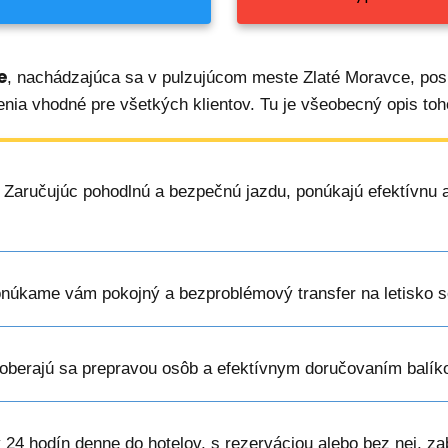
e
, nachádzajúca sa v pulzujúcom meste Zlaté Moravce, pos
enia vhodné pre všetkých klientov. Tu je všeobecný opis toh
: Zaručujúc pohodlnú a bezpečnú jazdu, ponúkajú efektívnu a
onúkame vám pokojný a bezproblémový transfer na letisko 
aoberajú sa prepravou osôb a efektívnym doručovaním balík
 24 hodín denne do hotelov, s rezerváciou alebo bez nej, z