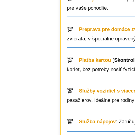
pre vaše pohodlie.
Preprava pre domáce z
zvieratá, v špeciálne upraven
Platba kartou
(
Skontrol
kariet, bez potreby nosiť fyzi
Služby vozidiel s viac
pasažierov, ideálne pre rodin
Služba nápojov
: Zaruču