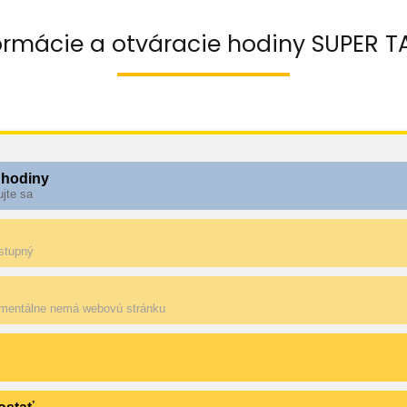
ormácie a otváracie hodiny SUPER T
 hodiny
ujte sa
ostupný
mentálne nemá webovú stránku