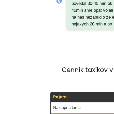
povedal 30-40 min ok
45min sme opät volali 
na nas nezabudlo ze 
nejakych 20 min a po
hodine ani nezovolal a
neprisiel. Ja viem ze j
silvester 1:30 rano ale
tak by mal povedat re
cas.
Cenník taxíkov 
Pojem
Nástupná tarifa