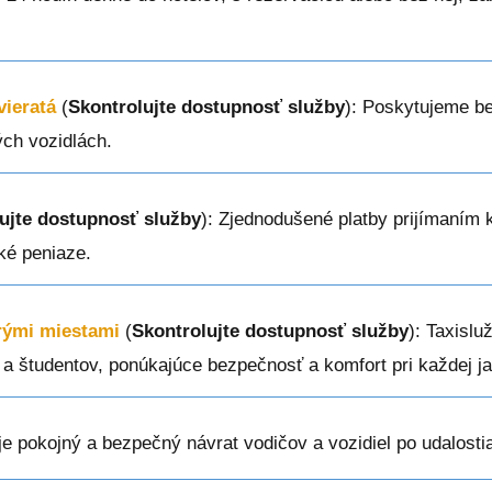
vieratá
(
Skontrolujte dostupnosť služby
): Poskytujeme b
ých vozidlách.
ujte dostupnosť služby
): Zjednodušené platby prijímaním 
cké peniaze.
erými miestami
(
Skontrolujte dostupnosť služby
): Taxislu
y a študentov, ponúkajúce bezpečnosť a komfort pri každej j
je pokojný a bezpečný návrat vodičov a vozidiel po udalosti