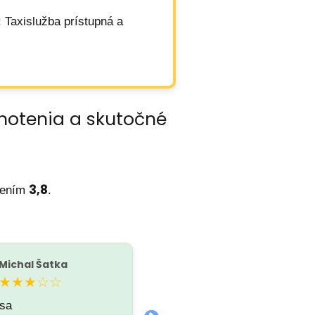
: Taxislužba prístupná a
notenia a skutočné
3,8
tením
.
Michal Šatka
C K
C
★★★☆☆
☆☆☆☆☆
sa
drahé