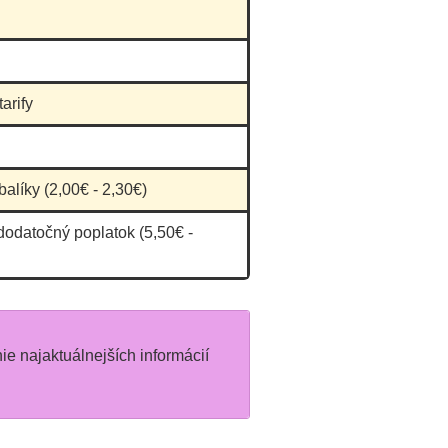
arify
balíky (2,00€ - 2,30€)
dodatočný poplatok (5,50€ -
nie najaktuálnejších informácií