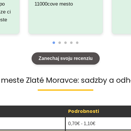
 po
11000cove mesto
ze ci
este
ni
e
 aj
Zanechaj svoju recenziu
alny
v meste Zlaté Moravce: sadzby a odh
Podrobnosti
0,70€ - 1,10€