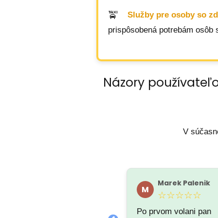
Služby pre osoby so z
prispôsobená potrebám osôb s
Názory používateľ
V súčasno
Kevin Benko
Marek Palenik
K
M
★★★★★
☆☆☆☆☆
Po prvom volani pan