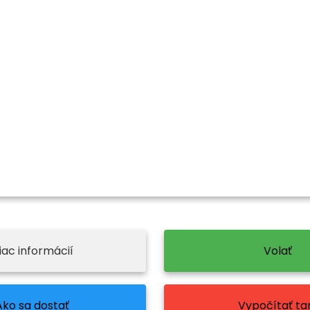
iac informácií
Volať
Ako sa dostať
Vypočítať tar