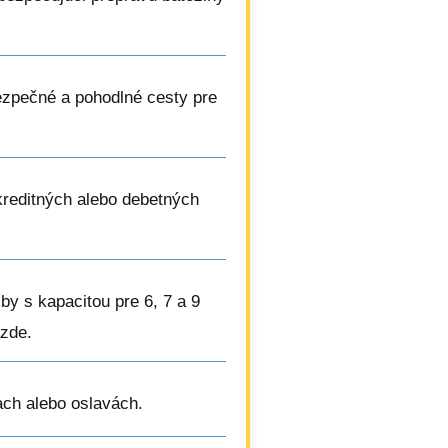
ezpečné a pohodlné cesty pre
kreditných alebo debetných
žby s kapacitou pre 6, 7 a 9
azde.
ach alebo oslavách.