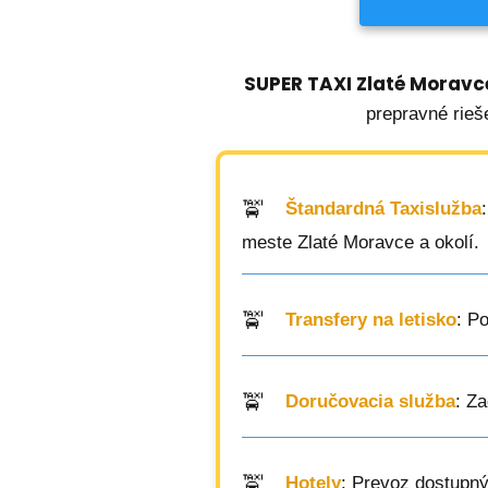
SUPER TAXI Zlaté Moravc
prepravné rieš
Štandardná Taxislužba
meste Zlaté Moravce a okolí.
Transfery na letisko
: P
Doručovacia služba
: Z
Hotely
: Prevoz dostupný