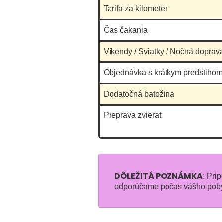
Tarifa za kilometer
Čas čakania
Víkendy / Sviatky / Nočná doprav
Objednávka s krátkym predstihom
Dodatočná batožina
Preprava zvierat
DÔLEŽITÁ POZNÁMKA
: Pri
odporúčame počas vášho poby