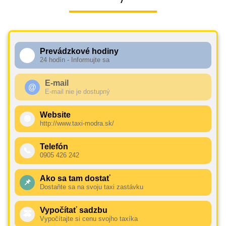
Prevádzkové hodiny
🕧
24 hodín - Informujte sa
E-mail
@
E-mail nie je dostupný
Website
🌐
http://www.taxi-modra.sk/
Telefón
📞
0905 426 242
Ako sa tam dostať
📌
Dostaňte sa na svoju taxi zastávku
Vypočítať sadzbu
🚕
Vypočítajte si cenu svojho taxíka