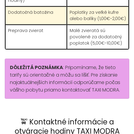
hodiny)
Dodatočná batožina
Poplatky za veľké kufre
alebo balíky (1,00€-2,00€)
Preprava zvierat
Malé zvieratá sú
povolené za dodatočný
poplatok (5,00€-10,00€)
DÔLEŽITÁ POZNÁMKA
: Pripomíname, že tieto
tarify sú orientačné a môžu sa líšiť. Pre získanie
najaktuálnejších informácií odporúčame počas
vášho pobytu priamo kontaktovať TAXI MODRA.
🚖 Kontaktné informácie a
otváracie hodiny TAXI MODRA