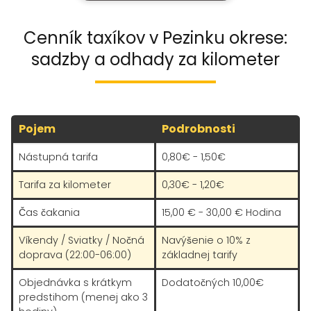
Cenník taxíkov v Pezinku okrese:
sadzby a odhady za kilometer
Pojem
Podrobnosti
Nástupná tarifa
0,80€ - 1,50€
Tarifa za kilometer
0,30€ - 1,20€
Čas čakania
15,00 € - 30,00 € Hodina
Víkendy / Sviatky / Nočná
Navýšenie o 10% z
doprava (22:00-06:00)
základnej tarify
Objednávka s krátkym
Dodatočných 10,00€
predstihom (menej ako 3