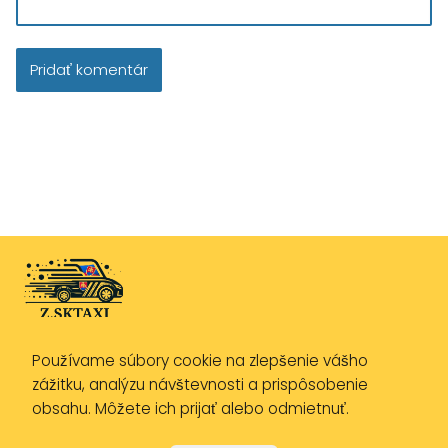
Používame súbory cookie na zlepšenie vášho
Zásady ochrany osobných údajov
zážitku, analýzu návštevnosti a prispôsobenie
Zásady používania cookies
obsahu. Môžete ich prijať alebo odmietnuť.
Právne upozornenie