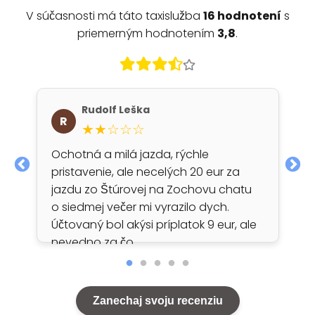
V súčasnosti má táto taxislužba
16 hodnotení
s
priemerným hodnotením
3,8
.
Rudolf Leška
R
★★☆☆☆
Ochotná a milá jazda, rýchle
pristavenie, ale necelých 20 eur za
jazdu zo Štúrovej na Zochovu chatu
o siedmej večer mi vyrazilo dych.
Účtovaný bol akýsi príplatok 9 eur, ale
nevedno za čo.
Zanechaj svoju recenziu