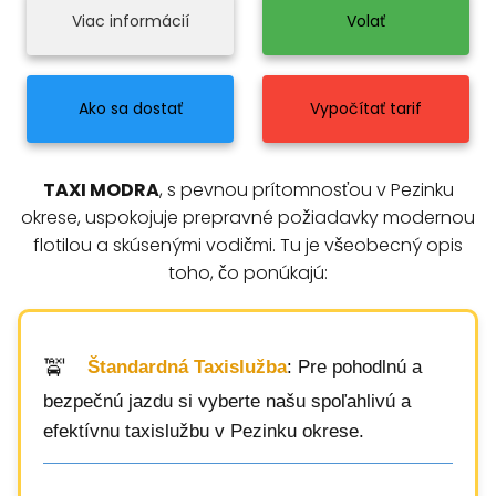
Viac informácií
Volať
Ako sa dostať
Vypočítať tarif
TAXI MODRA
, s pevnou prítomnosťou v Pezinku
okrese, uspokojuje prepravné požiadavky modernou
flotilou a skúsenými vodičmi. Tu je všeobecný opis
toho, čo ponúkajú:
Štandardná Taxislužba
: Pre pohodlnú a
bezpečnú jazdu si vyberte našu spoľahlivú a
efektívnu taxislužbu v Pezinku okrese.