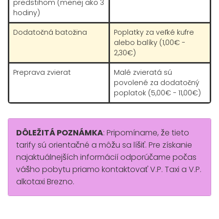
predstihom (menej ako 3
hodiny)
Dodatočná batožina
Poplatky za veľké kufre
alebo balíky (1,00€ -
2,30€)
Preprava zvierat
Malé zvieratá sú
povolené za dodatočný
poplatok (5,00€ - 11,00€)
DÔLEŽITÁ POZNÁMKA
: Pripomíname, že tieto
tarify sú orientačné a môžu sa líšiť. Pre získanie
najaktuálnejších informácií odporúčame počas
vášho pobytu priamo kontaktovať V.P. Taxi a V.P.
alkotaxi Brezno.