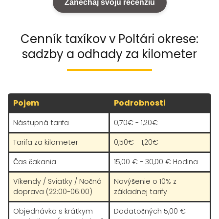
Zanechaj svoju recenziu
Cenník taxíkov v Poltári okrese:
sadzby a odhady za kilometer
Pojem
Podrobnosti
Nástupná tarifa
0,70€ - 1,20€
Tarifa za kilometer
0,50€ - 1,20€
Čas čakania
15,00 € - 30,00 € Hodina
Víkendy / Sviatky / Nočná
Navýšenie o 10% z
doprava (22:00-06:00)
základnej tarify
Objednávka s krátkym
Dodatočných 5,00 €