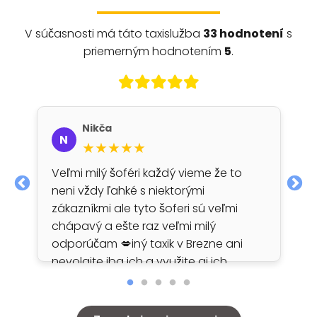
V súčasnosti má táto taxislužba
33 hodnotení
s
priemerným hodnotením
5
.
Nikča
N
★★★★★
Veľmi milý šoféri každý vieme že to
neni vždy ľahké s niektorými
zákazníkmi ale tyto šoferi sú veľmi
chápavý a ešte raz veľmi milý
odporúčam 💋iný taxik v Brezne ani
nevolajte iba ich a využite aj ich
služby na dodanie alkoholu
zachránia každú situáciu 💋💋💋💋…