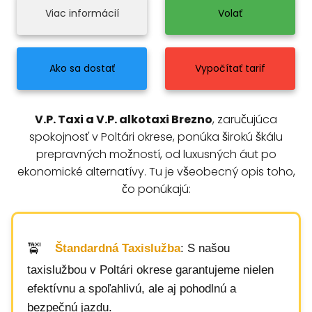
Viac informácií
Volať
Ako sa dostať
Vypočítať tarif
V.P. Taxi a V.P. alkotaxi Brezno
, zaručujúca
spokojnosť v Poltári okrese, ponúka širokú škálu
prepravných možností, od luxusných áut po
ekonomické alternatívy. Tu je všeobecný opis toho,
čo ponúkajú:
Štandardná Taxislužba
: S našou
taxislužbou v Poltári okrese garantujeme nielen
efektívnu a spoľahlivú, ale aj pohodlnú a
bezpečnú jazdu.