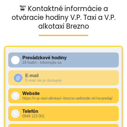
🚖 Kontaktné informácie a
otváracie hodiny V.P. Taxi a V.P.
alkotaxi Brezno
Prevádzkové hodiny
🕧
24 hodín - Informujte sa
E-mail
@
E-mail nie je dostupný
Website
🌐
https://v-p--taxi-alkotaxi--brezno.webnode.sk/na-predaj/
Telefón
📞
0948 123 001