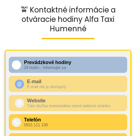
🚖 Kontaktné informácie a
otváracie hodiny Alfa Taxi
Humenné
Prevádzkové hodiny
🕧
24 hodín - Informujte sa
E-mail
@
E-mail nie je dostupný
Website
🌐
Táto služba momentálne nemá webovú stránku
Telefón
📞
0915 111 109