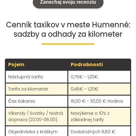
Zanechaj svoju recenziu
Cenník taxíkov v meste Humenné:
sadzby a odhady za kilometer
Pojem
Podrobnosti
Nástupná tarifa
0,75€ - 1,20€
Tarifa za kilometer
0,45€ - 1,20€
Čas čakania
15,00 € - 30,00 € Hodina
Víkendy / Sviatky / Nočná
Navýšenie o 10% z
doprava (22:00-06:00)
základnej tarify
Objednávka s krátkym
Dodatočných 6,50 €