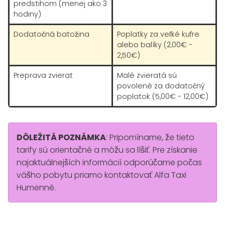
predstihom (menej ako 3
hodiny)
Dodatočná batožina
Poplatky za veľké kufre
alebo balíky (2,00€ -
2,50€)
Preprava zvierat
Malé zvieratá sú
povolené za dodatočný
poplatok (5,00€ - 12,00€)
DÔLEŽITÁ POZNÁMKA
: Pripomíname, že tieto
tarify sú orientačné a môžu sa líšiť. Pre získanie
najaktuálnejších informácií odporúčame počas
vášho pobytu priamo kontaktovať Alfa Taxi
Humenné.