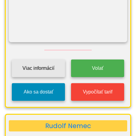
Viac informácií
Volať
Ako sa dostať
Vypočítať tarif
Rudolf Nemec