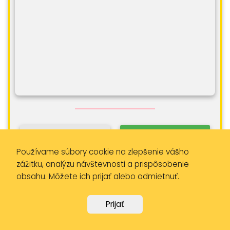
Viac informácií
Volať
Používame súbory cookie na zlepšenie vášho
zážitku, analýzu návštevnosti a prispôsobenie
obsahu. Môžete ich prijať alebo odmietnuť.
Ako sa dostať
Vypočítať tarif
Prijať