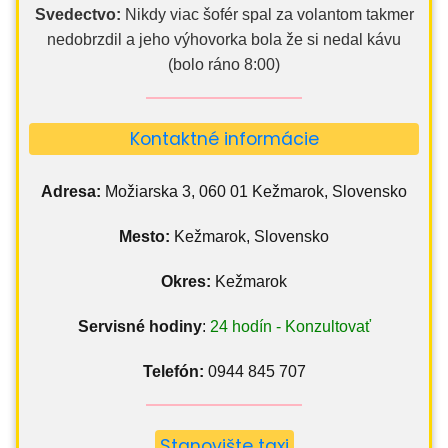
Svedectvo:
Nikdy viac šofér spal za volantom takmer
nedobrzdil a jeho výhovorka bola že si nedal kávu
(bolo ráno 8:00)
Kontaktné informácie
Adresa:
Možiarska 3, 060 01 Kežmarok, Slovensko
Mesto:
Kežmarok, Slovensko
Okres:
Kežmarok
Servisné hodiny
:
24 hodín - Konzultovať
Telefón:
0944 845 707
Stanovište taxi