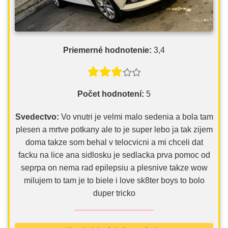
Priemerné hodnotenie:
3,4
Počet hodnotení:
5
Svedectvo:
Vo vnutri je velmi malo sedenia a bola tam
plesen a mrtve potkany ale to je super lebo ja tak zijem
doma takze som behal v telocvicni a mi chceli dat
facku na lice ana sidlosku je sedlacka prva pomoc od
seprpa on nema rad epilepsiu a plesnive takze wow
milujem to tam je to biele i love sk8ter boys to bolo
duper tricko