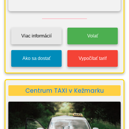
Viac informácií
Volať
Ako sa dostať
Vypočítať tarif
Centrum TAXI v Kežmarku