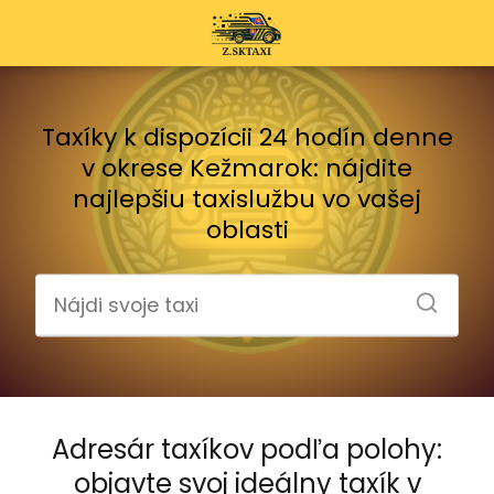
Taxíky k dispozícii 24 hodín denne
v okrese Kežmarok: nájdite
najlepšiu taxislužbu vo vašej
oblasti
Adresár taxíkov podľa polohy:
objavte svoj ideálny taxík v