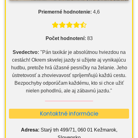
Priemerné hodnotenie:
4,6
Počet hodnotení:
83
Svedectvo:
"Pán taxikár je absolútnou hviezdou na
cestách! Okrem skvelej jazdy si užijete aj vynikajúcu
hudbu, pretože hrá úžasné pesničky na želanie. Jeho
ústretovosť a zhovievavosť spríjemňujú každú cestu.
Bezpochyby odporúčam každému, kto si chce užiť
nielen pohodlnú, ale aj zábavnú jazdu."
Kontaktné informácie
Adresa:
Starý trh 499/71, 060 01 Kežmarok,
Slovensko