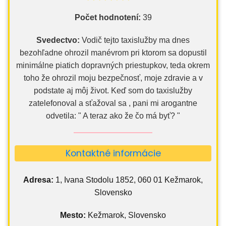
Počet hodnotení:
39
Svedectvo:
Vodič tejto taxislužby ma dnes
bezohľadne ohrozil manévrom pri ktorom sa dopustil
minimálne piatich dopravných priestupkov, teda okrem
toho že ohrozil moju bezpečnosť, moje zdravie a v
podstate aj môj život. Keď som do taxislužby
zatelefonoval a sťažoval sa , pani mi arogantne
odvetila: " A teraz ako že čo má byť? "
Kontaktné informácie
Adresa:
1, Ivana Stodolu 1852, 060 01 Kežmarok,
Slovensko
Mesto:
Kežmarok, Slovensko