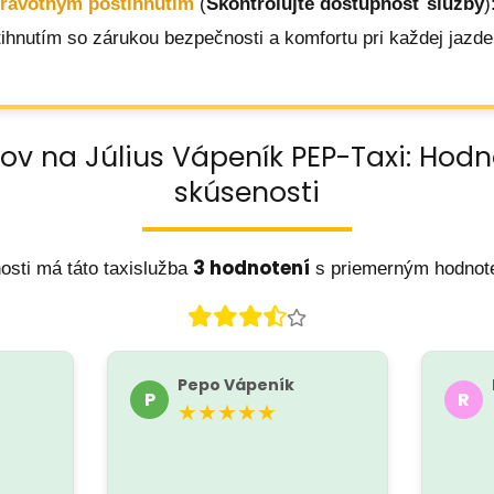
dravotným postihnutím
(
Skontrolujte dostupnosť služby
)
hnutím so zárukou bezpečnosti a komfortu pri každej jazde
ov na Július Vápeník PEP-Taxi: Hod
skúsenosti
3 hodnotení
osti má táto taxislužba
s priemerným hodno
Pepo Vápeník
P
R
★★★★★