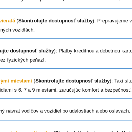
vieratá
(
Skontrolujte dostupnosť služby
): Prepravujeme 
ených vozidlách.
ujte dostupnosť služby
): Platby kreditnou a debetnou kar
bez fyzických peňazí.
erými miestami
(
Skontrolujte dostupnosť služby
): Taxi sl
zidlami s 6, 7 a 9 miestami, zaručujúc komfort a bezpečnosť.
ný návrat vodičov a vozidiel po udalostiach alebo oslavách.