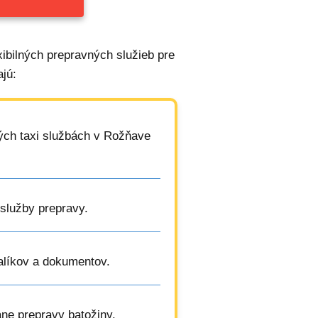
xibilných prepravných služieb pre
jú:
kých taxi službách v Rožňave
 služby prepravy.
balíkov a dokumentov.
ane prepravy batožiny.