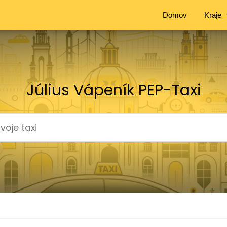
Domov
Kraje
Július Vápeník PEP-Taxi