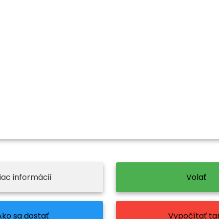
iac informácií
Volať
Ako sa dostať
Vypočítať tar