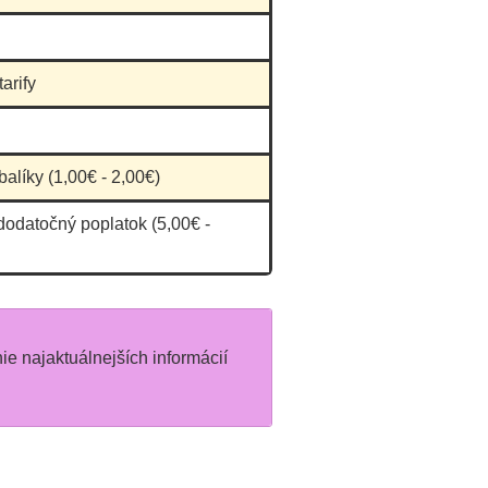
arify
balíky (1,00€ - 2,00€)
dodatočný poplatok (5,00€ -
nie najaktuálnejších informácií