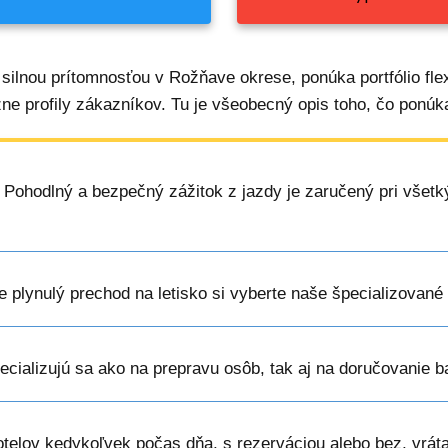
 silnou prítomnosťou v Rožňave okrese, ponúka portfólio fle
zne profily zákazníkov. Tu je všeobecný opis toho, čo ponúka
: Pohodlný a bezpečný zážitok z jazdy je zaručený pri všet
re plynulý prechod na letisko si vyberte naše špecializované
pecializujú sa ako na prepravu osôb, tak aj na doručovanie 
hotelov kedykoľvek počas dňa, s rezerváciou alebo bez, vrát