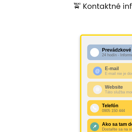
🚖 Kontaktné in
Prevádzkové
🕧
24 hodín - Inform
E-mail
@
E-mail nie je d
Website
🌐
Táto služba mo
Telefón
📞
0905 150 444
Ako sa tam d
📌
Dostaňte sa na s