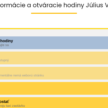
formácie a otváracie hodiny Július 
 hodiny
ujte sa
ostupný
mentálne nemá webovú stránku
ostať
voju taxi zastávku