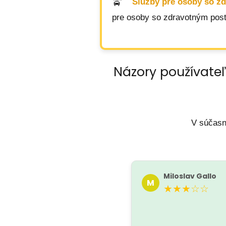
Služby pre osoby so z
pre osoby so zdravotným posti
Názory používateľ
V súčasn
Miloslav Gallo
M
★★★☆☆