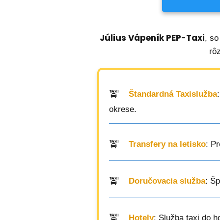
Július Vápeník PEP-Taxi
, so
rô
Štandardná Taxislužba
okrese.
Transfery na letisko
: P
Doručovacia služba
: Š
Hotely
: Služba taxi do 