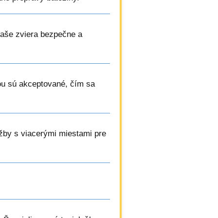
vaše zviera bezpečne a
tou sú akceptované, čím sa
užby s viacerými miestami pre