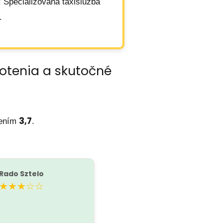
: Špecializovaná taxislužba
.
notenia a skutočné
3,7
tením
.
Rado Sztelo
★★★☆☆