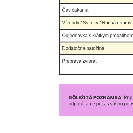
Čas čakania
Víkendy / Sviatky / Nočná doprav
Objednávka s krátkym predstihom
Dodatočná batožina
Preprava zvierat
DÔLEŽITÁ POZNÁMKA
: Pri
odporúčame počas vášho pobyt