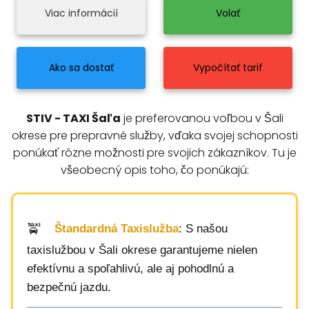
Viac informácií
Volať
Ako sa dostať
Vypočítať tarif
STIV - TAXI Šaľa
je preferovanou voľbou v Šali
okrese pre prepravné služby, vďaka svojej schopnosti
ponúkať rôzne možnosti pre svojich zákazníkov. Tu je
všeobecný opis toho, čo ponúkajú:
Štandardná Taxislužba
: S našou
taxislužbou v Šali okrese garantujeme nielen
efektívnu a spoľahlivú, ale aj pohodlnú a
bezpečnú jazdu.