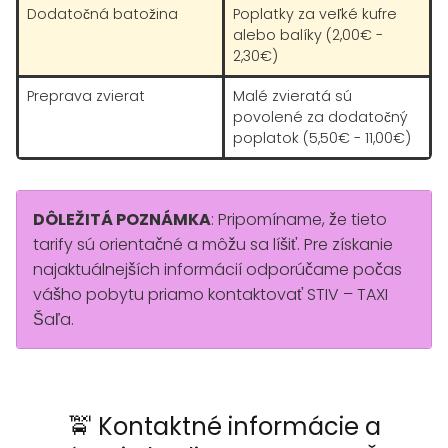
Dodatočná batožina
Poplatky za veľké kufre
alebo balíky (2,00€ -
2,30€)
Preprava zvierat
Malé zvieratá sú
povolené za dodatočný
poplatok (5,50€ - 11,00€)
DÔLEŽITÁ POZNÁMKA
: Pripomíname, že tieto
tarify sú orientačné a môžu sa líšiť. Pre získanie
najaktuálnejších informácií odporúčame počas
vášho pobytu priamo kontaktovať STIV – TAXI
Šaľa.
🚖 Kontaktné informácie a