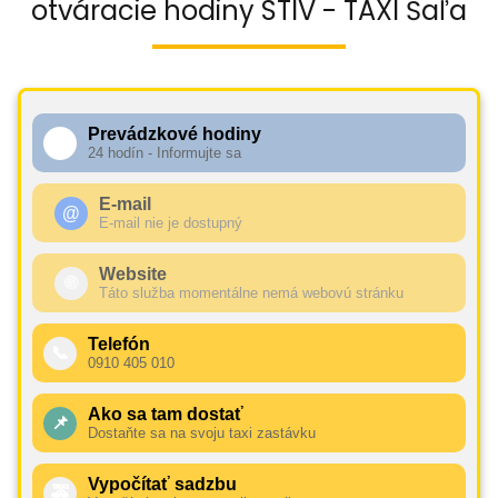
otváracie hodiny STIV - TAXI Šaľa
Prevádzkové hodiny
🕧
24 hodín - Informujte sa
E-mail
@
E-mail nie je dostupný
Website
🌐
Táto služba momentálne nemá webovú stránku
Telefón
📞
0910 405 010
Ako sa tam dostať
📌
Dostaňte sa na svoju taxi zastávku
Vypočítať sadzbu
🚕