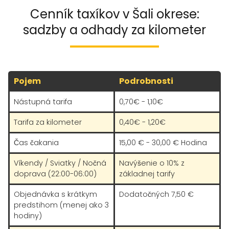
Cenník taxíkov v Šali okrese:
sadzby a odhady za kilometer
Pojem
Podrobnosti
Nástupná tarifa
0,70€ - 1,10€
Tarifa za kilometer
0,40€ - 1,20€
Čas čakania
15,00 € - 30,00 € Hodina
Víkendy / Sviatky / Nočná
Navýšenie o 10% z
doprava (22:00-06:00)
základnej tarify
Objednávka s krátkym
Dodatočných 7,50 €
predstihom (menej ako 3
hodiny)