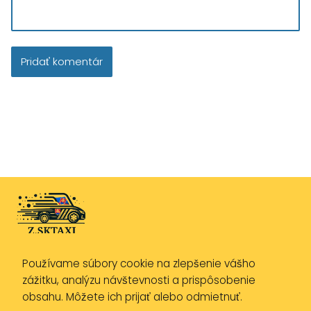
Používame súbory cookie na zlepšenie vášho
Zásady ochrany osobných údajov
zážitku, analýzu návštevnosti a prispôsobenie
Zásady používania cookies
obsahu. Môžete ich prijať alebo odmietnuť.