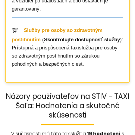
a vozidiel po udalostiach alebo oslavách je
garantovaný.
Služby pre osoby so zdravotným
postihnutím
(
Skontrolujte dostupnosť služby
):
Prístupná a prispôsobená taxislužba pre osoby
so zdravotným postihnutím so zárukou
pohodlných a bezpečných ciest.
Názory používateľov na STIV - TAXI
Šaľa: Hodnotenia a skutočné
skúsenosti
V súčasnosti má táto taxislužba
19 hodnotení
s