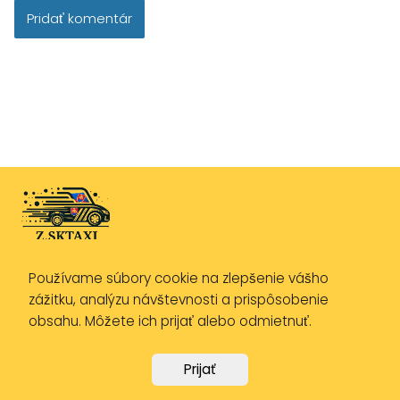
Používame súbory cookie na zlepšenie vášho
Zásady ochrany osobných údajov
zážitku, analýzu návštevnosti a prispôsobenie
Zásady používania cookies
obsahu. Môžete ich prijať alebo odmietnuť.
Právne upozornenie
Prijať