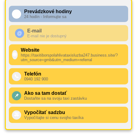
Prevádzkové hodiny
🕧
24 hodín - Informujte sa
E-mail
@
E-mail nie je dostupný
Website
🌐
https://taxitiborspolahlivataxisluzba247.business.site/?
utm_source=gmb&utm_medium=referral
Telefón
📞
0940 192 900
Ako sa tam dostať
📌
Dostaňte sa na svoju taxi zastávku
Vypočítať sadzbu
🚕
Vypočítajte si cenu svojho taxíka