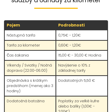
sadzby a odhady za kilometer
Pojem
Podrobnosti
Nástupná tarifa
0,75€ - 1,20€
Tarifa za kilometer
0,60€ - 1,20€
Čas čakania
15,00 € - 30,00 € Hodina
Víkendy / Sviatky / Nočná
Navýšenie o 10% z
doprava (22:00-06:00)
základnej tarify
Objednávka s krátkym
Dodatočných 5,50 €
predstihom (menej ako 3
hodiny)
Dodatočná batožina
Poplatky za veľké kufre
alebo balíky (1,00€ -
2,00€)