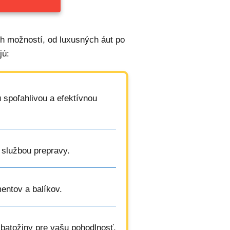
ch možností, od luxusných áut po
jú:
 spoľahlivou a efektívnou
 službou prepravy.
entov a balíkov.
 batožiny pre vašu pohodlnosť.