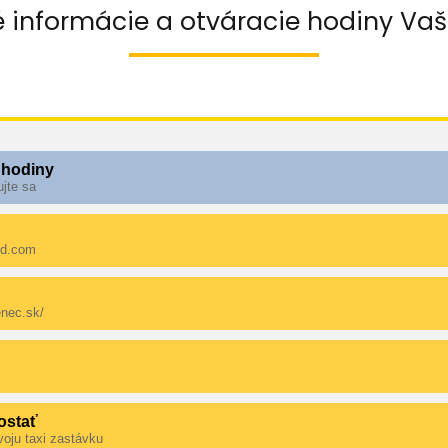
é informácie a otváracie hodiny Vaš
 hodiny
ujte sa
ud.com
enec.sk/
ostať
voju taxi zastávku