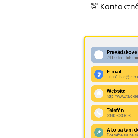
🚖 Kontaktn
Prevádzkové
🕧
24 hodín - Inform
E-mail
@
julius1.bari@iclo
Website
🌐
http://www.taxi-s
Telefón
📞
0949 600 626
Ako sa tam d
📌
Dostaňte sa na s