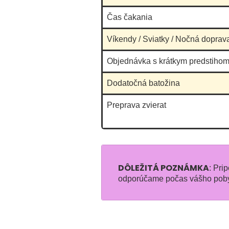
Čas čakania
Víkendy / Sviatky / Nočná doprav
Objednávka s krátkym predstihom
Dodatočná batožina
Preprava zvierat
DÔLEŽITÁ POZNÁMKA
: Pri
odporúčame počas vášho poby