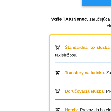
Vaše TAXI Senec
, zaručujúca
ek
Štandardná Taxislužba
taxislužbou.
Transfery na letisko
: Z
Doručovacia služba
: P
Hotely
: Prevoz do hotel