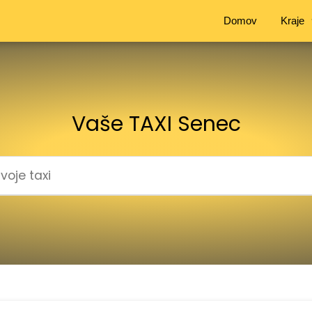
Domov
Kraje
Vaše TAXI Senec