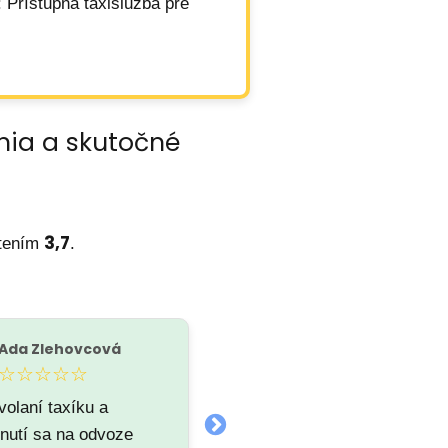
: Prístupná taxislužba pre
nia a skutočné
3,7
tením
.
Ada Zlehovcová
Zoltán Glofák
Z
☆☆☆☆☆
★★★★★
volaní taxíku a
Akože jak sa slusí a patrí.
nutí sa na odvoze
Čakal som na taxík cca 2