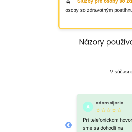
Služby pre osoby so z
osoby so zdravotným postihnu
Názory použív
V súčasno
Tomaš Gyurcsi
adam sijeric
T
A
★★★★★
☆☆☆☆☆
Pri telefonickom hovo
sme sa dohodli na