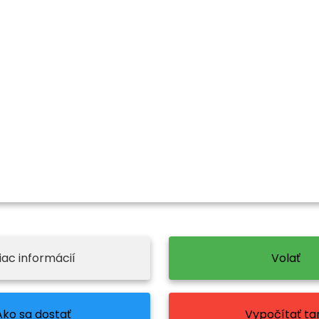
iac informácií
Volať
Ako sa dostať
Vypočítať tar