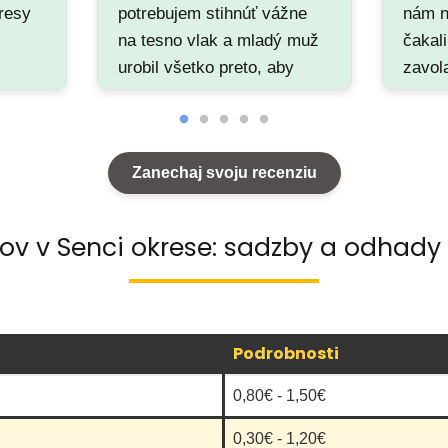
resy
potrebujem stihnúť vážne
nám n
na tesno vlak a mladý muž
čakal
urobil všetko preto, aby
zavol
sme ho stihli. A stihli sme
poved
🙂 Cena ma síce fakt
žiade
prekvapila, z logistického
že ne
Zanechaj svoju recenziu
centra na stanicu 8€ ale ok
skúsi
neodp
kov v Senci okrese: sadzby a odhady 
Podrobnosti
0,80€ - 1,50€
0,30€ - 1,20€