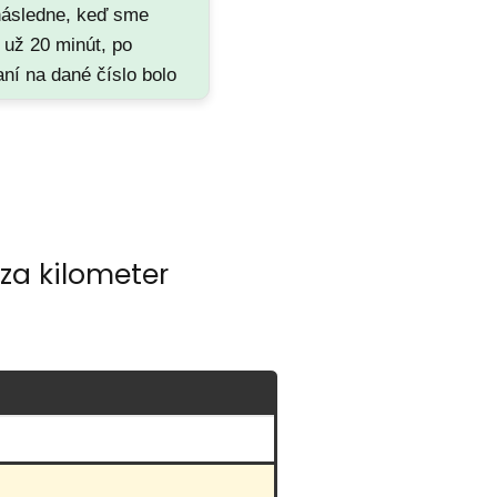
ásledne, keď sme
min. Doslova blesk. Auto
i už 20 minút, po
čistučké ako má byť. A
aní na dané číslo bolo
hlavne LACNO
ané, že sme si
n taxík neobjednali a
majú voľno nech
me inde. Určite
orúčam.
za kilometer