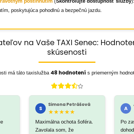
dravotným postihnutím
(
Skontrolujte dostupnosť služby
)
tím, poskytujúca pohodlnú a bezpečnú jazdu.
ateľov na Vaše TAXI Senec: Hodnote
skúsenosti
48 hodnotení
sti má táto taxislužba
s priemerným hodno
Simona Petrášová
S
A
★★★★★
re
Maximálna ochota šoféra.
Po za
Zavolala som, že
dohod