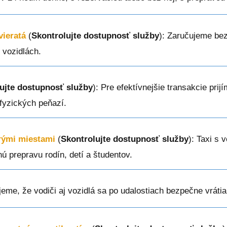
vieratá
(
Skontrolujte dostupnosť služby
): Zaručujeme be
 vozidlách.
ujte dostupnosť služby
): Pre efektívnejšie transakcie prij
 fyzických peňazí.
erými miestami
(
Skontrolujte dostupnosť služby
): Taxi s 
ú prepravu rodín, detí a študentov.
jeme, že vodiči aj vozidlá sa po udalostiach bezpečne vráti