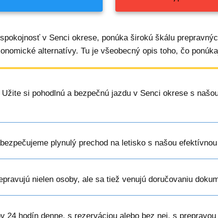
 spokojnosť v Senci okrese, ponúka širokú škálu prepravný
onomické alternatívy. Tu je všeobecný opis toho, čo ponúka
: Užite si pohodlnú a bezpečnú jazdu v Senci okrese s našou
abezpečujeme plynulý prechod na letisko s našou efektívnou
repravujú nielen osoby, ale sa tiež venujú doručovaniu dokum
ov 24 hodín denne, s rezerváciou alebo bez nej, s prepravou