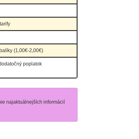
arify
balíky (1,00€-2,00€)
 dodatočný poplatok
nie najaktuálnejších informácií