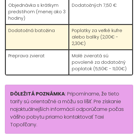
Objednávka s krátkym
Dodatočných 7,50 €
predstihom (menej ako 3
hodiny)
Dodatočná batožina
Poplatky za veľké kufre
alebo balíky (2,00€ -
2,30€)
Preprava zvierat
Malé zvieratá sú
povolené za dodatočný
poplatok (5,50€ - 11,00€)
DÔLEŽITÁ POZNÁMKA
: Pripomíname, že tieto
tarify sú orientačné a môžu sa líšiť. Pre získanie
najaktuálnejších informácií odporúčame počas
vášho pobytu priamo kontaktovať Taxi
Topoľčany.