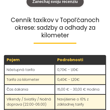
Zanechaj svoju recenziu
Cenník taxíkov v Topoľčanoch
okrese: sadzby a odhady za
kilometer
Pojem
Podrobnosti
Nástupná tarifa
0,70€ - 1,10€
Tarifa za kilometer
0,40€ - 1,20€
Čas čakania
15,00 € - 30,00 € Hodina
Víkendy / Sviatky / Nočná
Navýšenie o 10% z
doprava (22:00-06:00)
základnej tarify