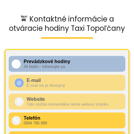
🚖 Kontaktné informácie a
otváracie hodiny Taxi Topoľčany
Prevádzkové hodiny
🕧
24 hodín - Informujte sa
E-mail
@
E-mail nie je dostupný
Website
🌐
Táto služba momentálne nemá webovú stránku
Telefón
📞
0944 786 989