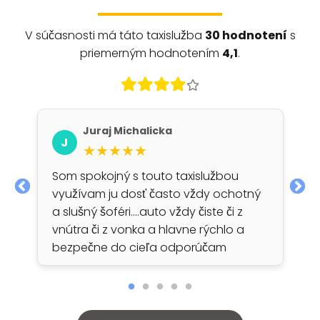
V súčasnosti má táto taxislužba
30 hodnotení
s
priemerným hodnotením
4,1
.
Juraj Michalicka
J
★★★★★
Som spokojný s touto taxislužbou
využívam ju dosť často vždy ochotný
a slušný šoféri....auto vždy čiste či z
vnútra či z vonka a hlavne rýchlo a
bezpečne do cieľa odporúčam