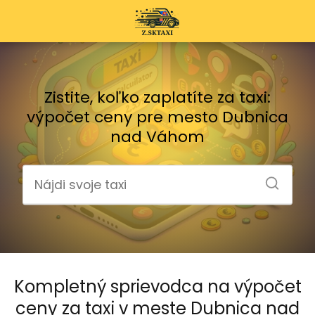
Zistite, koľko zaplatíte za taxi:
výpočet ceny pre mesto Dubnica
nad Váhom
Kompletný sprievodca na výpočet
ceny za taxi v meste Dubnica nad