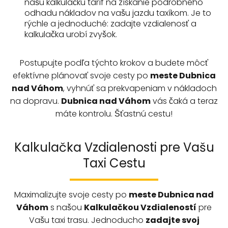
našu kalkulačku taríf na získanie podrobného
odhadu nákladov na vašu jazdu taxíkom. Je to
rýchle a jednoduché: zadajte vzdialenosť a
kalkulačka urobí zvyšok.
Postupujte podľa týchto krokov a budete môcť
efektívne plánovať svoje cesty po
meste Dubnica
nad Váhom
, vyhnúť sa prekvapeniam v nákladoch
na dopravu.
Dubnica nad Váhom
vás čaká a teraz
máte kontrolu. Šťastnú cestu!
Kalkulačka Vzdialenosti pre Vašu
Taxi Cestu
Maximalizujte svoje cesty po
meste
Dubnica nad
Váhom
s našou
Kalkulačkou Vzdialeností
pre
Vašu taxi trasu. Jednoducho
zadajte svoj