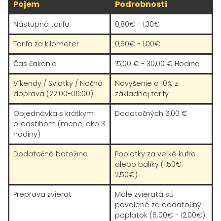
Pojem
Podrobnosti
Nástupná tarifa
0,80€ - 1,30€
Tarifa za kilometer
0,50€ - 1,00€
Čas čakania
15,00 € - 30,00 € Hodina
Víkendy / Sviatky / Nočná
Navýšenie o 10% z
doprava (22:00-06:00)
základnej tarify
Objednávka s krátkym
Dodatočných 6,00 €
predstihom (menej ako 3
hodiny)
Dodatočná batožina
Poplatky za veľké kufre
alebo balíky (1,50€ -
2,50€)
Preprava zvierat
Malé zvieratá sú
povolené za dodatočný
poplatok (6.00€ - 12,00€)