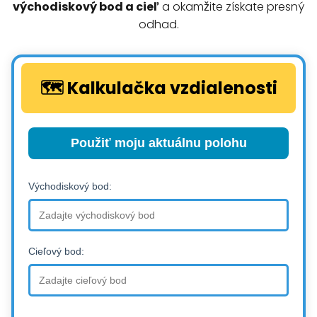
východiskový bod a cieľ
a okamžite získate presný
odhad.
🗺️ Kalkulačka vzdialenosti
Použiť moju aktuálnu polohu
Východiskový bod:
Cieľový bod: