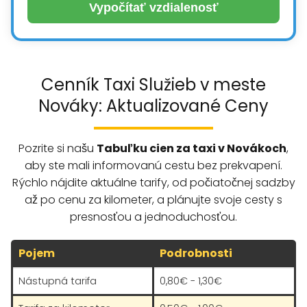
Vypočítať vzdialenosť
Cenník Taxi Služieb v meste
Nováky: Aktualizované Ceny
Pozrite si našu
Tabuľku cien za taxi v Novákoch
,
aby ste mali informovanú cestu bez prekvapení.
Rýchlo nájdite aktuálne tarify, od počiatočnej sadzby
až po cenu za kilometer, a plánujte svoje cesty s
presnosťou a jednoduchosťou.
Pojem
Podrobnosti
Nástupná tarifa
0,80€ - 1,30€