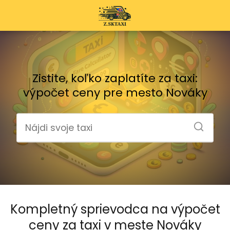
Zistite, koľko zaplatíte za taxi:
výpočet ceny pre mesto Nováky
Kompletný sprievodca na výpočet
ceny za taxi v meste Nováky