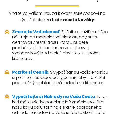
Vitajte vo vašom krok za krokom sprievodcovi na
výpočet cien za taxi v
meste Nováky
:
Zmerajte Vzdialenosť
: Začnite použitím nášho
nástroja na meranie vzdialenosti, aby ste si
definovali presnú trasu, ktorou budete
prechádzať. Jednoducho zadajte svoj
východiskový bod a cieľ, aby ste zistili počet
kilometrov.
Pozrite si Cenník
: S vypočítanou vzdialenosťou
si prezrite náš všeobecný cenník, aby ste získali
počiatočný prehľad o nákladoch na kilometer.
Vypočítajte si Náklady na Vašu Cestu
: Teraz,
keď máte všetky potrebné informácie, použite
našu kalkulačku taríf na získanie podrobného
odhadu nákladov na vašu jazdu taxíkom. Je to