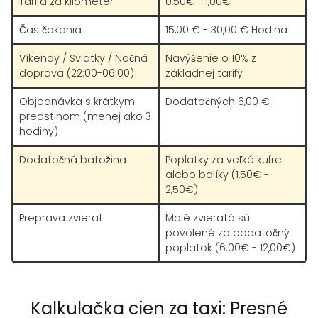
Tarifa za kilometer
0,50€ - 1,00€
Čas čakania
15,00 € - 30,00 € Hodina
Víkendy / Sviatky / Nočná
Navýšenie o 10% z
doprava (22:00-06:00)
základnej tarify
Objednávka s krátkym
Dodatočných 6,00 €
predstihom (menej ako 3
hodiny)
Dodatočná batožina
Poplatky za veľké kufre
alebo balíky (1,50€ -
2,50€)
Preprava zvierat
Malé zvieratá sú
povolené za dodatočný
poplatok (6.00€ - 12,00€)
Kalkulačka cien za taxi: Presné