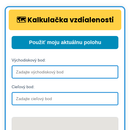
🗺️ Kalkulačka vzdialenosti
Použiť moju aktuálnu polohu
Východiskový bod:
Cieľový bod: