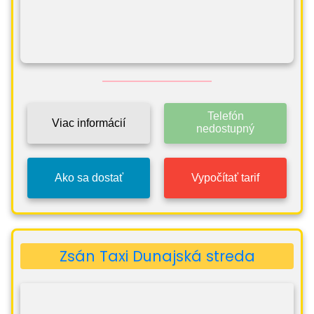
Telefón
Viac informácií
nedostupný
Ako sa dostať
Vypočítať tarif
Zsán Taxi Dunajská streda