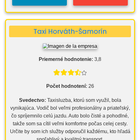
Taxi Horváth-Šamorín
Priemerné hodnotenie:
3,8
Počet hodnotení:
26
Svedectvo:
Taxisluzba, ktorú som využil, bola
vynikajúca. Vodič bol veľmi profesionálny a priateľský,
čo spríjemnilo celú jazdu. Auto bolo čisté a pohodlné,
takže som sa cítil veľmi komfortne počas celej cesty.
Určite by som ich služby odporučil každému, kto hľadá
spoľahlivý a kvalitný transport.