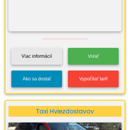
Viac informácií
Volať
Ako sa dostať
Vypočítať tarif
Taxi Hviezdoslavov