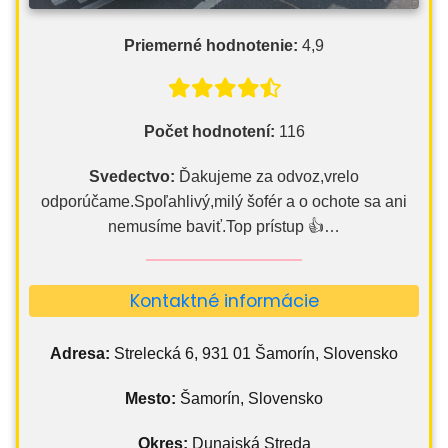
Priemerné hodnotenie:
4,9
Počet hodnotení:
116
Svedectvo:
Ďakujeme za odvoz,vrelo
odporúčame.Spoľahlivý,milý šofér a o ochote sa ani
nemusíme baviť.Top prístup 👍…
Kontaktné informácie
Adresa:
Strelecká 6, 931 01 Šamorín, Slovensko
Mesto:
Šamorín, Slovensko
Okres:
Dunajská Streda