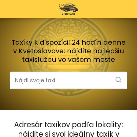
Taxíky k dispozícii 24 hodín denne
v Kvetoslavove: nájdite najlepšiu
taxislužbu vo vašom meste
Adresár taxíkov podľa lokality:
nájdite si svoj ideálny taxík v