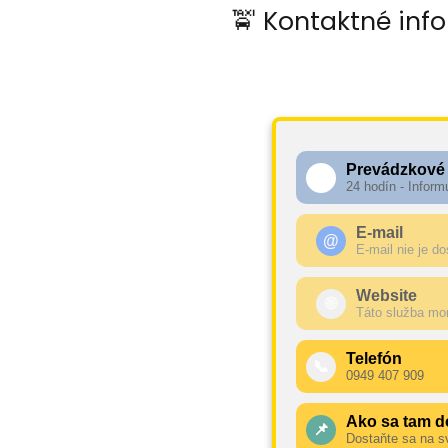
🚖 Kontaktné inf
Prevádzkové
🕧
24 hodín - Inform
E-mail
@
E-mail nie je d
Website
🌐
Táto služba mo
Telefón
📞
0949 407 909
Ako sa tam d
📌
Dostaňte sa na s