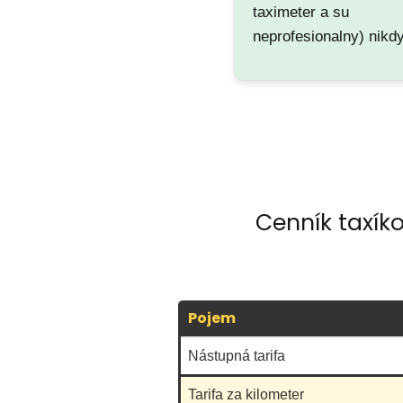
taximeter a su
neprofesionalny) nikd
Cenník taxík
Pojem
Nástupná tarifa
Tarifa za kilometer