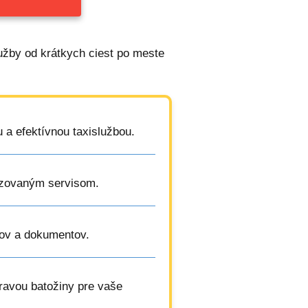
lužby od krátkych ciest po meste
 a efektívnou taxislužbou.
lizovaným servisom.
íkov a dokumentov.
pravou batožiny pre vaše