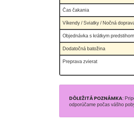
Čas čakania
Víkendy / Sviatky / Nočná doprav
Objednávka s krátkym predstihom
Dodatočná batožina
Preprava zvierat
DÔLEŽITÁ POZNÁMKA
: Pri
odporúčame počas vášho pobyt