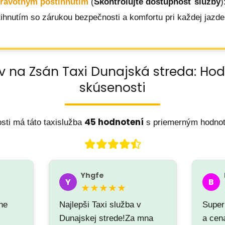
dravotným postihnutím
(
Skontrolujte dostupnosť služby
)
hnutím so zárukou bezpečnosti a komfortu pri každej jazde
v na Zsán Taxi Dunajská streda: Ho
skúsenosti
45 hodnotení
sti má táto taxislužba
s priemerným hodno
Yhgfe
Y
B
★★★★★
xne
Najlepši Taxi služba v
Super
Dunajskej strede!Za mna
a cena