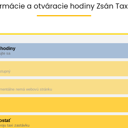
ormácie a otváracie hodiny Zsán Tax
 hodiny
ujte sa
ostupný
mentálne nemá webovú stránku
ostať
voju taxi zastávku