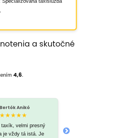
: Špecializovaná taxislužba
.
dnotenia a skutočné
4,6
tením
.
Bertók Anikó
Tomas Ducky
T
★★★★★
★★★★★
 taxík, velmi presný
Príjemný vodič bezpečná
 je vždy tá istá. Je
jazda za mna super 🙂