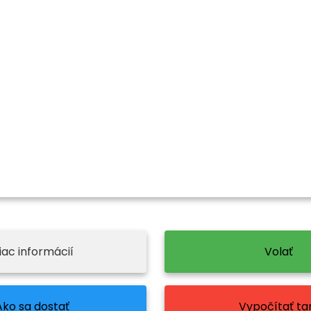
iac informácií
Volať
Ako sa dostať
Vypočítať tar