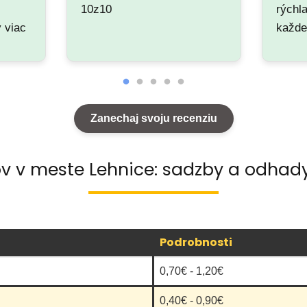
10z10
rýchl
y viac
každ
Zanechaj svoju recenziu
ov v meste Lehnice: sadzby a odhady
Podrobnosti
0,70€ - 1,20€
0,40€ - 0,90€