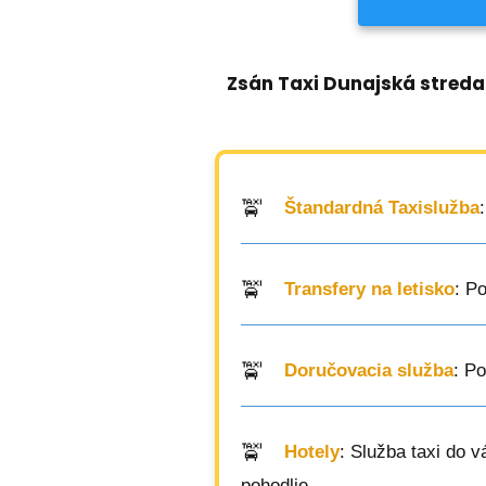
Zsán Taxi Dunajská streda
Štandardná Taxislužba
Transfery na letisko
: P
Doručovacia služba
: P
Hotely
: Služba taxi do 
pohodlie.