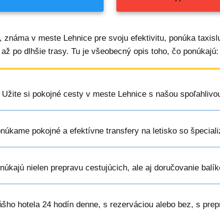
, známa v meste Lehnice pre svoju efektivitu, ponúka taxis
až po dlhšie trasy. Tu je všeobecný opis toho, čo ponúkajú:
: Užite si pokojné cesty v meste Lehnice s našou spoľahlivou
onúkame pokojné a efektívne transfery na letisko so špecia
onúkajú nielen prepravu cestujúcich, ale aj doručovanie bal
vášho hotela 24 hodín denne, s rezerváciou alebo bez, s pre