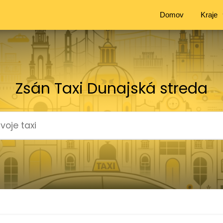
Domov
Kraje
Zsán Taxi Dunajská streda