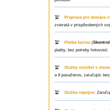
Preprava pre domáce z
zvieratá v prispôsobených voz
Platba kartou
(
Skontrol
platby, bez potreby hotovosti.
Služby vozidiel s viac
a 9 pasažierov, zaručujúc bezp
Služba nápojov
: Zaruču