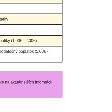
arify
balíky (1,00€ - 2,00€)
dodatočný poplatok (5,00€ -
nie najaktuálnejších informácií