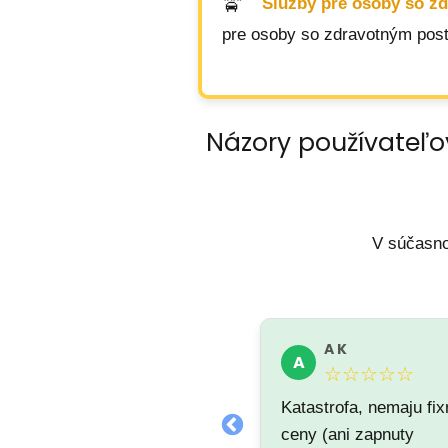
Služby pre osoby so z
pre osoby so zdravotným posti
Názory používateľo
V súčasno
andrea Poczkody
A K
A
A
★★★★★
☆☆☆☆☆
Katastrofa, nemaju fi
ceny (ani zapnuty