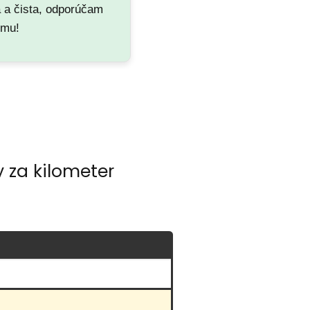
a a čista, odporúčam
emu!
 za kilometer