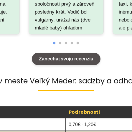
rma
spoločnosti prvý a zároveň
taxi, 
uje,
posledný krát. Vodič bol
inému
ní
vulgárny, urážal nás (dve
nebolo
mladé baby) ohľadom
ale pl
sa k
nášho vzhľadu a mal dosť
namie
ánke,
urážlivý humor. Čo sa týka
nechc
.
ceny mi prišlo dať 8€ veľa
poslal
Zanechaj svoju recenziu
ieť
za jednu cestu so
podľa
eme
zastávkou a iba po Trnave.
dom
Veľmi ma to sklamalo a
 v meste Veľký Meder: sadzby a odha
sa
tejto spoločnosti sa už
dkiaľ
budem radšej vyhýbať.
,
Prajem pekný deň 😊…
Podrobnosti
ez
ám,
0,70€ - 1,20€
ko aj