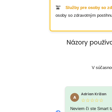
Služby pre osoby so z
osoby so zdravotným postihnu
Názory používa
V súčasnos
Sandra Struhárová
Adrian Križan
S
A
★★★★★
☆☆☆☆☆
Neviem či ste Smart t