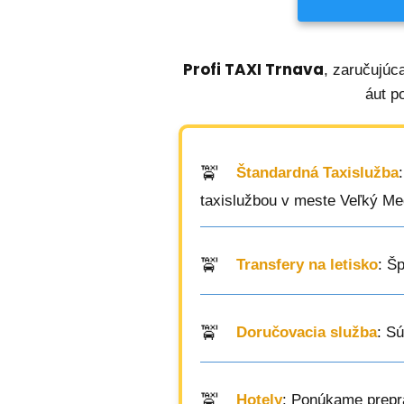
Profi TAXI Trnava
, zaručujúc
áut p
Štandardná Taxislužba
taxislužbou v meste Veľký Me
Transfery na letisko
: Š
Doručovacia služba
: S
Hotely
: Ponúkame prepra