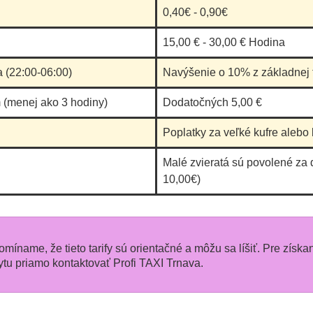
0,40€ - 0,90€
k
15,00 € - 30,00 € Hodina
dvere
a (22:00-06:00)
Navýšenie o 10% z základnej t
ej
 (menej ako 3 hodiny)
Dodatočných 5,00 €
ich
Poplatky za veľké kufre alebo 
lice
Malé zvieratá sú povolené za 
ý,
10,00€)
ala,
 okno
veď
,
pomíname, že tieto tarify sú orientačné a môžu sa líšiť. Pre získa
ýchto
u priamo kontaktovať Profi TAXI Trnava.
ni mi
o to