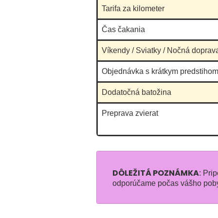
Tarifa za kilometer
moja priateľka, ktorá 
nemu ledva nastúpila,
Čas čakania
keďže mal zamknuté 
Víkendy / Sviatky / Nočná doprav
spolujazdca a ani po j
dvoch opakovaných
Objednávka s krátkym predstihom
pokusoch o otvorenie 
neodomkol a musela
Dodatočná batožina
sadnúť dozadu. Bol ve
Preprava zvierat
nepríjemný a odmeran
keď sa ho slušne opýt
či si môže iba otvoriť
dostala odpoveď "no, 
sme sa jasne dohodli"
DÔLEŽITÁ POZNÁMKA
: Pri
nechápete spojitosť t
odporúčame počas vášho pobyt
dvoch vecí? Nevadí, a
dvaja. Každopádne tut