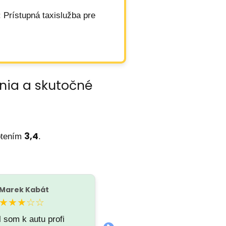
: Prístupná taxislužba pre
enia a skutočné
3,4
otením
.
Marek Kabát
Nikola
N
★★★☆☆
★★☆☆☆
l som k autu profi
zlá obsluha od dispečera,