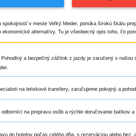
a spokojnosť v meste Veľký Meder, ponúka širokú škálu pr
o ekonomické alternatívy. Tu je všeobecný opis toho, čo pon
: Pohodlný a bezpečný zážitok z jazdy je zaručený s našou 
der.
pecialisti na letiskové transfery, zaručujeme pokojný a poho
ú odborníci na prepravu osôb a rýchle doručovanie balíkov 
vu do hotelov počas celého dňa, s rezerváciou alebo bez, 