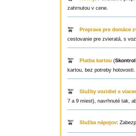
zahrnutou v cene.
Preprava pre domáce z
cestovanie pre zvieratá, s vo
Platba kartou
(
Skontrol
kartou, bez potreby hotovosti.
Služby vozidiel s viac
7 a 9 miest), navrhnuté tak, a
Služba nápojov
: Zabezp