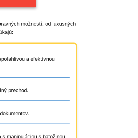
epravných možností, od luxusných
úkajú:
spoľahlivou a efektívnou
dlný prechod.
a dokumentov.
a s manipuláciou s batožinou