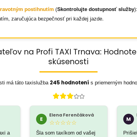
dravotným postihnutím
(
Skontrolujte dostupnosť služby
)
tím, zaručujúca bezpečnosť pri každej jazde.
teľov na Profi TAXI Trnava: Hodnot
skúsenosti
245 hodnotení
ti má táto taxislužba
s priemerným hodn
Elena Ferenčáková
E
M
☆☆☆☆☆
axi a
Šla som taxíkom od vašej
Prišie