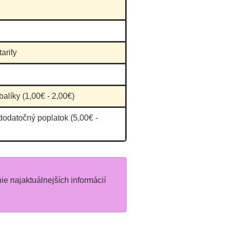
arify
balíky (1,00€ - 2,00€)
dodatočný poplatok (5,00€ -
nie najaktuálnejších informácií