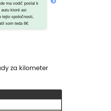
kde ma vodič poslal k
drzý vodič, ktorý buď
 autu ktoré asi
nepozná mesto, alebo
 tejto spoločnosti,
schválne jazdí okolo, aby
atil som teda 6€
zvýšil cenu jazdy.
sto 4€, asi váš vodič
el zarobiť kedže ma
 k inému autu, ktoré
 vás nebolo vaše
dy za kilometer