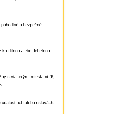
 pohodlné a bezpečné
by kreditnou alebo debetnou
užby s viacerými miestami (6,
v.
 udalostiach alebo oslavách.