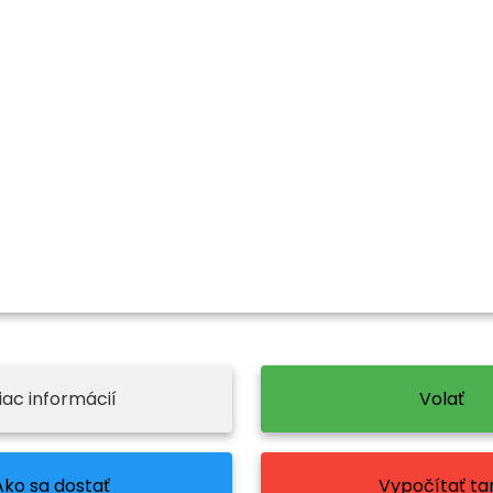
iac informácií
Volať
Ako sa dostať
Vypočítať tar