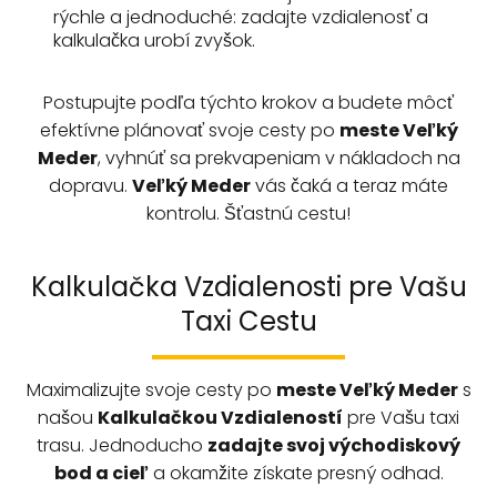
rýchle a jednoduché: zadajte vzdialenosť a
kalkulačka urobí zvyšok.
Postupujte podľa týchto krokov a budete môcť
efektívne plánovať svoje cesty po
meste Veľký
Meder
, vyhnúť sa prekvapeniam v nákladoch na
dopravu.
Veľký Meder
vás čaká a teraz máte
kontrolu. Šťastnú cestu!
Kalkulačka Vzdialenosti pre Vašu
Taxi Cestu
Maximalizujte svoje cesty po
meste
Veľký Meder
s
našou
Kalkulačkou Vzdialeností
pre Vašu taxi
trasu. Jednoducho
zadajte svoj východiskový
bod a cieľ
a okamžite získate presný odhad.