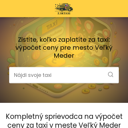
Zistite, koľko zaplatíte za taxi:
výpočet ceny pre mesto Veľký
Meder
Kompletný sprievodca na výpočet
ceny za taxi v meste Veľký Meder