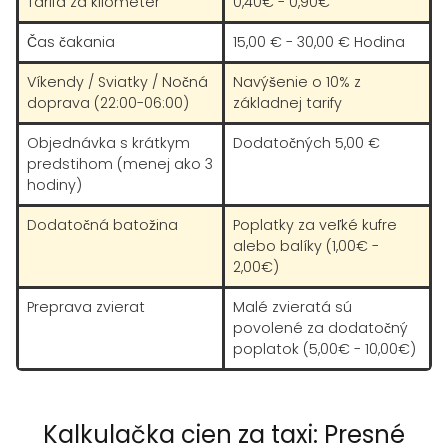
Tarifa za kilometer
0,40€ - 0,90€
Čas čakania
15,00 € - 30,00 € Hodina
Víkendy / Sviatky / Nočná
Navýšenie o 10% z
doprava (22:00-06:00)
základnej tarify
Objednávka s krátkym
Dodatočných 5,00 €
predstihom (menej ako 3
hodiny)
Dodatočná batožina
Poplatky za veľké kufre
alebo balíky (1,00€ -
2,00€)
Preprava zvierat
Malé zvieratá sú
povolené za dodatočný
poplatok (5,00€ - 10,00€)
Kalkulačka cien za taxi: Presné