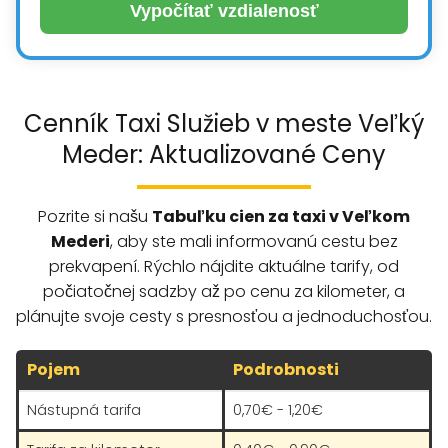
Vypočítať vzdialenosť
Cenník Taxi Služieb v meste Veľký
Meder: Aktualizované Ceny
Pozrite si našu
Tabuľku cien za taxi v Veľkom
Mederi
, aby ste mali informovanú cestu bez
prekvapení. Rýchlo nájdite aktuálne tarify, od
počiatočnej sadzby až po cenu za kilometer, a
plánujte svoje cesty s presnosťou a jednoduchosťou.
Pojem
Podrobnosti
Nástupná tarifa
0,70€ - 1,20€