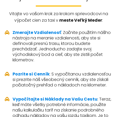
Vitajte vo vašom krok za krokom sprievodcovi na
výpočet cien za taxi v
meste Veľký Meder
:
Zmerajte Vzdialenosť
: Začnite použitím nášho
nástroja na meranie vzdialenosti, aby ste si
definovali presnú trasu, ktorou budete
prechádzať. Jednoducho zadajte svoj
východiskový bod a cieľ, aby ste zistili počet
kilometrov.
Pozrite si Cenník
: S vypočítanou vzdialenosťou
si prezrite náš všeobecný cenník, aby ste získali
počiatočný prehľad o nákladoch na kilometer.
Vypočítajte si Náklady na Vašu Cestu
: Teraz,
keď máte všetky potrebné informácie, použite
našu kalkulačku taríf na získanie podrobného
odhadu nákladov na vašu jazdu taxíkom. Je to