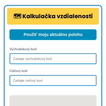
🗺️ Kalkulačka vzdialenosti
Použiť moju aktuálnu polohu
Východiskový bod:
Cieľový bod: