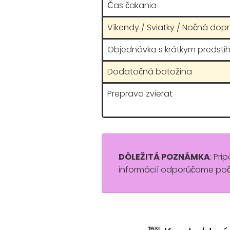
Čas čakania
Víkendy / Sviatky / Nočná dop
Objednávka s krátkym predsti
Dodatočná batožina
Preprava zvierat
DÔLEŽITÁ POZNÁMKA
: Pri
informácií odporúčame poč