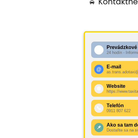
🚖 Kontaktné
Prevádzkové
🕧
24 hodín - Inform
E-mail
@
as.trans.adotax
Website
🌐
https://www.taxit
Telefón
📞
0911 807 622
Ako sa tam d
📌
Dostaňte sa na s