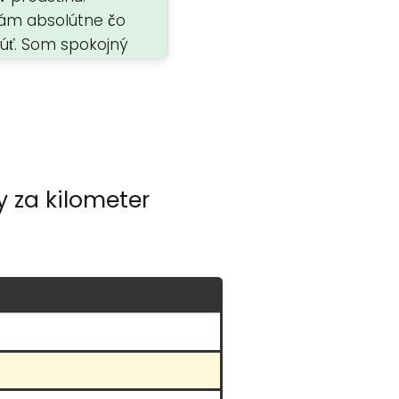
m absolútne čo
jazda bola rýchla a
núť. Som spokojný
príjemná. Odporúčam
 za kilometer