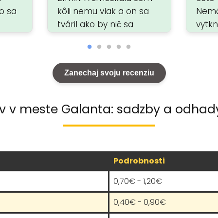
o sa
kôli nemu vlak a on sa
Nemá
tváril ako by nič sa
vytk
žbu
nedialo úplne
otom,
neprijateľné
ec
Zanechaj svoju recenziu
ov v meste Galanta: sadzby a odhady
Podrobnosti
0,70€ - 1,20€
0,40€ - 0,90€