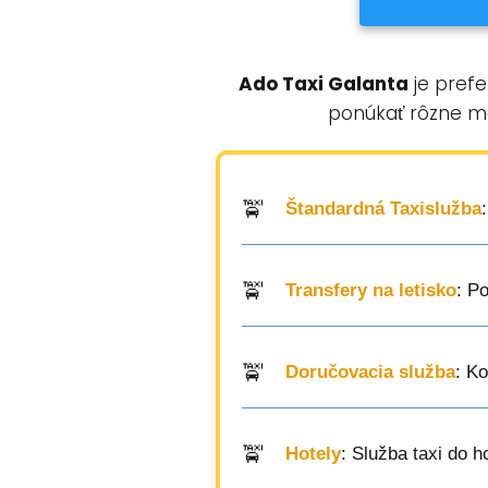
Ado Taxi Galanta
je prefe
ponúkať rôzne mož
Štandardná Taxislužba
Transfery na letisko
: P
Doručovacia služba
: K
Hotely
: Služba taxi do 