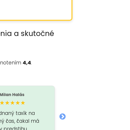
enia a skutočné
dnotením
4,4
.
Milan Halás
Adam Bečvarov
A
★★★★★
★★★★★
dnaný taxík na
Vodič bol veľmi milý a
ný čas, čakal má
profesionálny, na taxík
v predstihu.
som nečakal dlho, a