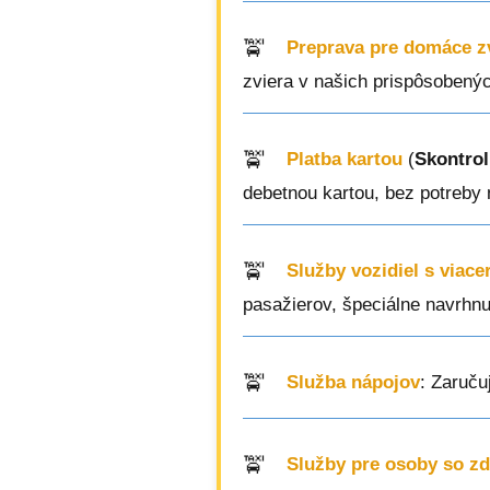
Preprava pre domáce z
zviera v našich prispôsobenýc
Platba kartou
(
Skontrol
debetnou kartou, bez potreby 
Služby vozidiel s viac
pasažierov, špeciálne navrhnut
Služba nápojov
: Zaruču
Služby pre osoby so z