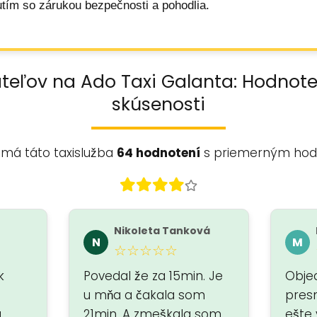
tím so zárukou bezpečnosti a pohodlia.
teľov na Ado Taxi Galanta: Hodnot
skúsenosti
 má táto taxislužba
64 hodnotení
s priemerným ho
Nikoleta Tanková
N
M
☆☆☆☆☆
k
Povedal že za 15min. Je
Obje
u mňa a čakala som
pres
a
21min. A zmeškala som
ešte 