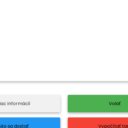
iac informácií
Volať
Ako sa dostať
Vypočítať tar