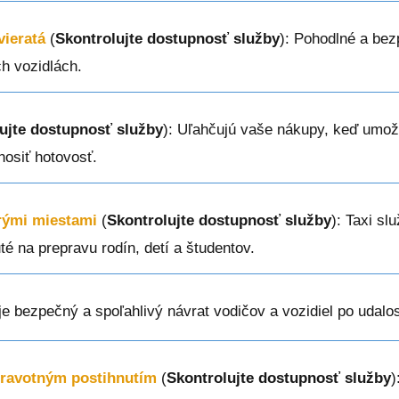
vieratá
(
Skontrolujte dostupnosť služby
): Pohodlné a bez
h vozidlách.
ujte dostupnosť služby
): Uľahčujú vaše nákupy, keď umožň
nosiť hotovosť.
erými miestami
(
Skontrolujte dostupnosť služby
): Taxi sl
é na prepravu rodín, detí a študentov.
je bezpečný a spoľahlivý návrat vodičov a vozidiel po udalos
dravotným postihnutím
(
Skontrolujte dostupnosť služby
)