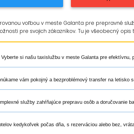
rovanou voľbou v meste Galanta pre prepravné služb
nosti pre svojich zákazníkov. Tu je všeobecný opis 
: Vyberte si našu taxislužbu v meste Galanta pre efektívnu,
onúkame vám pokojný a bezproblémový transfer na letisko 
omplexné služby zahŕňajúce prepravu osôb a doručovanie ba
hotelov kedykoľvek počas dňa, s rezerváciou alebo bez, vrát