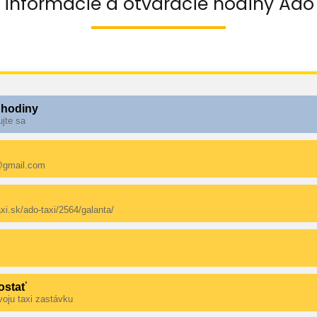
 informácie a otváracie hodiny Ado
 hodiny
ujte sa
i@gmail.com
axi.sk/ado-taxi/2564/galanta/
ostať
voju taxi zastávku