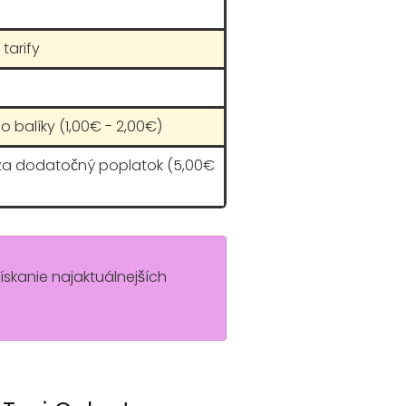
tarify
o balíky (1,00€ - 2,00€)
 za dodatočný poplatok (5,00€
získanie najaktuálnejších