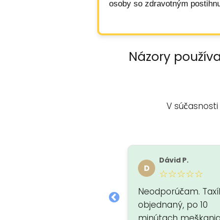
osoby so zdravotným postihnu
Názory používa
V súčasnosti
Adravar
Dávid P.
A
D
★★★★★
☆☆☆☆☆
Neodporúčam. Taxí
objednaný, po 10
minútach meškani