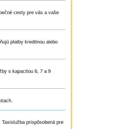
pečné cesty pre vás a vaše
ujú platby kreditnou alebo
užby s kapacitou 6, 7 a 9
tiach.
: Taxislužba prispôsobená pre