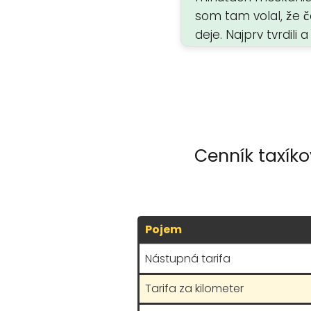
som tam volal, že č
deje. Najprv tvrdili a
klamali, že som slu
napokon zrušil a p
že som im ani vôb
nevolal. 😃…
Cenník taxík
Pojem
Nástupná tarifa
Tarifa za kilometer