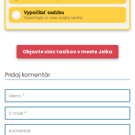
Vypočítať sadzbu
🚕
Vypočítajte si cenu svojho taxíka
Objavte viac taxíkov v meste Jelka
Pridaj komentár