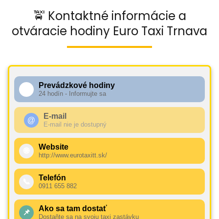
🚖 Kontaktné informácie a
otváracie hodiny Euro Taxi Trnava
Prevádzkové hodiny
🕧
24 hodín - Informujte sa
E-mail
@
E-mail nie je dostupný
Website
🌐
http://www.eurotaxitt.sk/
Telefón
📞
0911 655 882
Ako sa tam dostať
📌
Dostaňte sa na svoju taxi zastávku