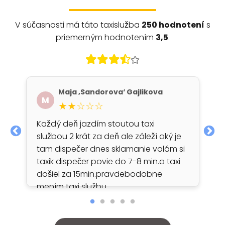
V súčasnosti má táto taxislužba
250 hodnotení
s
priemerným hodnotením
3,5
.
Maja ‚Sandorova‘ Gajlikova
M
★★☆☆☆
Každý deň jazdím stoutou taxi
službou 2 krát za deň ale záleží aký je
tam dispečer dnes sklamanie volám si
taxik dispečer povie do 7-8 min.a taxi
došiel za 15min.pravdebodobne
mením taxi službu