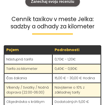
Zanechaj svoju recenziu
Cenník taxíkov v meste Jelka:
sadzby a odhady za kilometer
Pojem
Podrobnosti
Nástupná tarifa
0,70€ - 1,20€
Tarifa za kilometer
0,40€ - 0,90€
Čas čakania
15,00 € - 30,00 € Hodina
Víkendy / Sviatky / Nočná
Navýšenie o 10% z
doprava (22:00-06:00)
základnej tarify
Objednávka s krátkym
Dodatočných 5,00 €