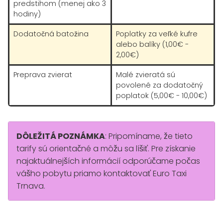
predstihom (menej ako 3
hodiny)
Dodatočná batožina
Poplatky za veľké kufre
alebo balíky (1,00€ -
2,00€)
Preprava zvierat
Malé zvieratá sú
povolené za dodatočný
poplatok (5,00€ - 10,00€)
DÔLEŽITÁ POZNÁMKA
: Pripomíname, že tieto
tarify sú orientačné a môžu sa líšiť. Pre získanie
najaktuálnejších informácií odporúčame počas
vášho pobytu priamo kontaktovať Euro Taxi
Trnava.