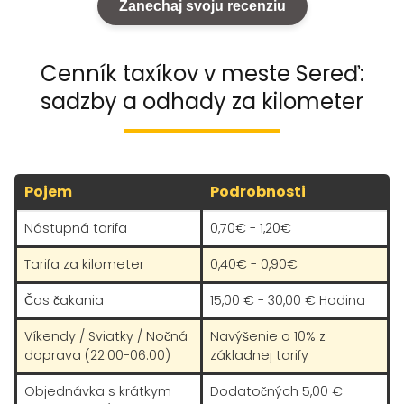
Zanechaj svoju recenziu
Cenník taxíkov v meste Sereď:
sadzby a odhady za kilometer
Pojem
Podrobnosti
Nástupná tarifa
0,70€ - 1,20€
Tarifa za kilometer
0,40€ - 0,90€
Čas čakania
15,00 € - 30,00 € Hodina
Víkendy / Sviatky / Nočná
Navýšenie o 10% z
doprava (22:00-06:00)
základnej tarify
Objednávka s krátkym
Dodatočných 5,00 €