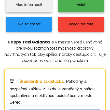
Viac informácií
Volať
Ako sa dostať
Vypočítať tarif
Happy Taxi Galanta
je v meste Sereď uznávaná
pre svoju rozmanitosť možností dopravy,
navrhnutých tak, aby spĺňali nároky cestujúcich. Tu je
všeobecný opis toho, čo ponúkajú:
Štandardná Taxislužba
: Pohodlný a
bezpečný zážitok z jazdy je zaručený s našou
spoľahlivou a efektívnou taxislužbou v meste
Sereď.