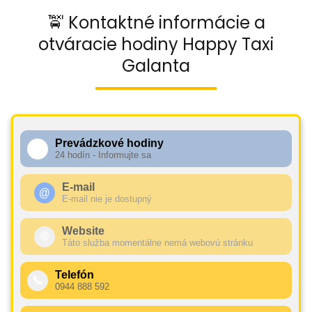
🚖 Kontaktné informácie a
otváracie hodiny Happy Taxi
Galanta
Prevádzkové hodiny
🕧
24 hodín - Informujte sa
E-mail
@
E-mail nie je dostupný
Website
🌐
Táto služba momentálne nemá webovú stránku
Telefón
📞
0944 888 592