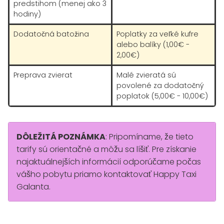
predstihom (menej ako 3
hodiny)
Dodatočná batožina
Poplatky za veľké kufre
alebo balíky (1,00€ -
2,00€)
Preprava zvierat
Malé zvieratá sú
povolené za dodatočný
poplatok (5,00€ - 10,00€)
DÔLEŽITÁ POZNÁMKA
: Pripomíname, že tieto
tarify sú orientačné a môžu sa líšiť. Pre získanie
najaktuálnejších informácií odporúčame počas
vášho pobytu priamo kontaktovať Happy Taxi
Galanta.