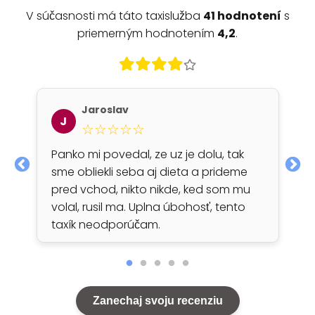
V súčasnosti má táto taxislužba
41 hodnotení
s
priemerným hodnotením
4,2
.
Jaroslav
J
☆☆☆☆☆
Panko mi povedal, ze uz je dolu, tak
sme obliekli seba aj dieta a prideme
pred vchod, nikto nikde, ked som mu
volal, rusil ma. Uplna úbohosť, tento
taxík neodporúčam.
Zanechaj svoju recenziu