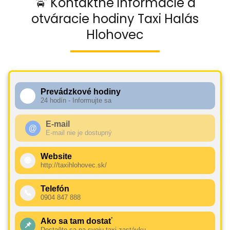
🚖 Kontaktné informácie a
otváracie hodiny Taxi Halás
Hlohovec
Prevádzkové hodiny
🕧
24 hodín - Informujte sa
E-mail
@
E-mail nie je dostupný
Website
🌐
http://taxihlohovec.sk/
Telefón
📞
0904 847 888
Ako sa tam dostať
📌
Dostaňte sa na svoju taxi zastávku