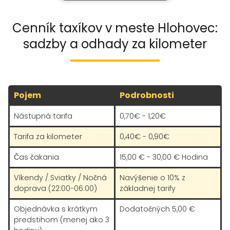
Cenník taxíkov v meste Hlohovec:
sadzby a odhady za kilometer
Pojem
Podrobnosti
Nástupná tarifa
0,70€ - 1,20€
Tarifa za kilometer
0,40€ - 0,90€
Čas čakania
15,00 € - 30,00 € Hodina
Víkendy / Sviatky / Nočná
Navýšenie o 10% z
doprava (22:00-06:00)
základnej tarify
Objednávka s krátkym
Dodatočných 5,00 €
predstihom (menej ako 3