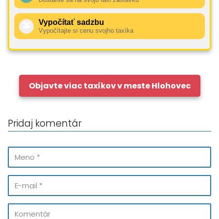
Vypočítať sadzbu
🚕
Vypočítajte si cenu svojho taxíka
Objavte viac taxíkov v meste Hlohovec
Pridaj komentár