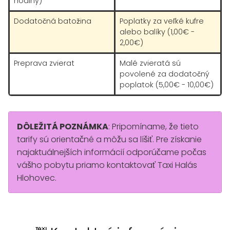
hodiny)
Dodatočná batožina
Poplatky za veľké kufre
alebo balíky (1,00€ -
2,00€)
Preprava zvierat
Malé zvieratá sú
povolené za dodatočný
poplatok (5,00€ - 10,00€)
DÔLEŽITÁ POZNÁMKA
: Pripomíname, že tieto
tarify sú orientačné a môžu sa líšiť. Pre získanie
najaktuálnejších informácií odporúčame počas
vášho pobytu priamo kontaktovať Taxi Halás
Hlohovec.