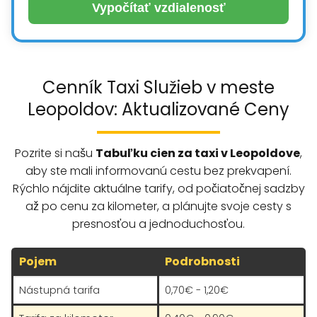
Vypočítať vzdialenosť
Cenník Taxi Služieb v meste
Leopoldov: Aktualizované Ceny
Pozrite si našu
Tabuľku cien za taxi v Leopoldove
,
aby ste mali informovanú cestu bez prekvapení.
Rýchlo nájdite aktuálne tarify, od počiatočnej sadzby
až po cenu za kilometer, a plánujte svoje cesty s
presnosťou a jednoduchosťou.
Pojem
Podrobnosti
Nástupná tarifa
0,70€ - 1,20€