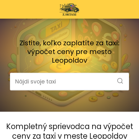
Zistite, koľko zaplatíte za taxi:
výpočet ceny pre mesto
Leopoldov
Kompletný sprievodca na výpočet
ceny za taxi v meste Leopoldov