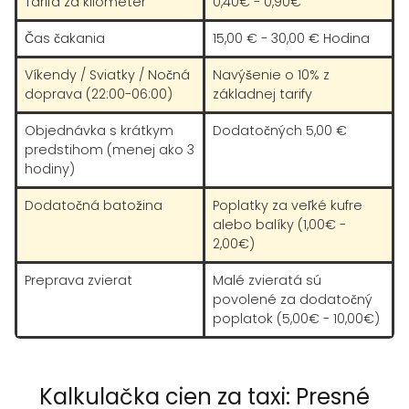
Tarifa za kilometer
0,40€ - 0,90€
Čas čakania
15,00 € - 30,00 € Hodina
Víkendy / Sviatky / Nočná
Navýšenie o 10% z
doprava (22:00-06:00)
základnej tarify
Objednávka s krátkym
Dodatočných 5,00 €
predstihom (menej ako 3
hodiny)
Dodatočná batožina
Poplatky za veľké kufre
alebo balíky (1,00€ -
2,00€)
Preprava zvierat
Malé zvieratá sú
povolené za dodatočný
poplatok (5,00€ - 10,00€)
Kalkulačka cien za taxi: Presné