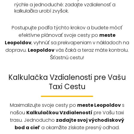
rýchle a jednoduché: zadajte vzdialenosť a
kalkulačka urobí zvyšok.
Postupujte podľa týchto krokov a budete môcť
efektívne plánovať svoje cesty po
meste
Leopoldov
, vyhnúť sa prekvapeniam v nákladoch na
dopravu.
Leopoldov
vás čaká a teraz máte kontrolu.
Šťastnú cestu!
Kalkulačka Vzdialenosti pre Vašu
Taxi Cestu
Maximalizujte svoje cesty po
meste
Leopoldov
s
našou
Kalkulačkou Vzdialeností
pre Vašu taxi
trasu. Jednoducho
zadajte svoj východiskový
bod a cieľ
a okamžite získate presný odhad.