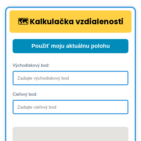
🗺️ Kalkulačka vzdialenosti
Použiť moju aktuálnu polohu
Východiskový bod:
Cieľový bod: