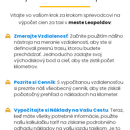
Vitajte vo vašom krok za krokom sprievodcovi na
výpočet cien za taxi v
meste Leopoldov
:
Zmerajte Vzdialenosť
: Začnite použitím nášho
nástroja na meranie vzdialenosti, aby ste si
definovali presnú trasu, ktorou budete
prechádzať. Jednoducho zadajte svoj
východiskový bod a cieľ, aby ste zistili počet
kilometrov.
Pozrite si Cenník
: S vypočítanou vzdialenosťou
si prezrite náš všeobecný cenník, aby ste získali
počiatočný prehľad o nákladoch na kilometer.
Vypočítajte si Náklady na Vašu Cestu
: Teraz,
keď máte všetky potrebné informácie, použite
našu kalkulačku taríf na získanie podrobného
odhadu nákladov na vašu jazdu taxíkom. Je to