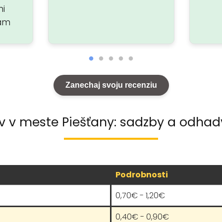
mi
lám
Zanechaj svoju recenziu
v v meste Piešťany: sadzby a odhad
Podrobnosti
0,70€ - 1,20€
0,40€ - 0,90€