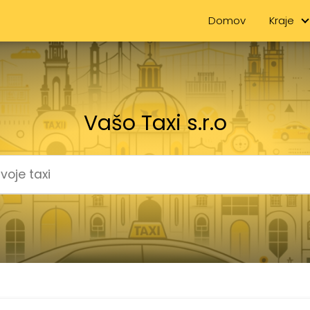
Domov
Kraje
Vašo Taxi s.r.o