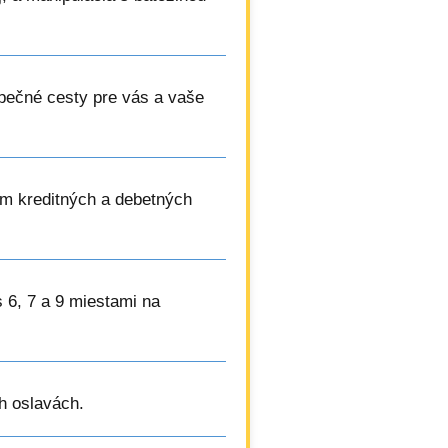
pečné cesty pre vás a vaše
ím kreditných a debetných
s 6, 7 a 9 miestami na
h oslavách.