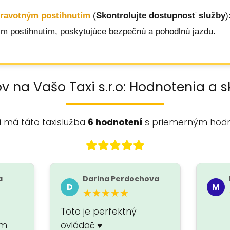
dravotným postihnutím
(
Skontrolujte dostupnosť služby
)
ým postihnutím, poskytujúce bezpečnú a pohodlnú jazdu.
v na Vašo Taxi s.r.o: Hodnotenia a 
i má táto taxislužba
6 hodnotení
s priemerným hod
a
Darina Perdochova
D
M
★★★★★
Toto je perfektný
om
ovládač ♥️