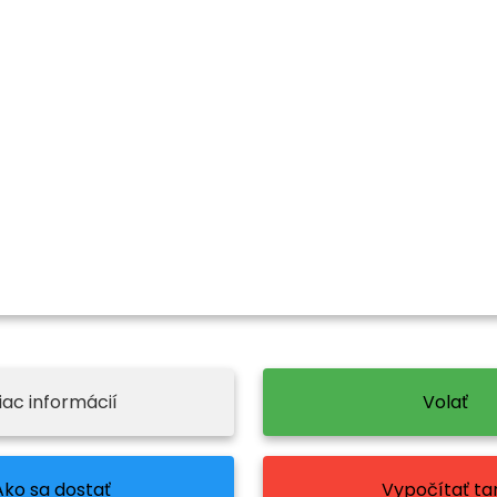
iac informácií
Volať
Ako sa dostať
Vypočítať tar