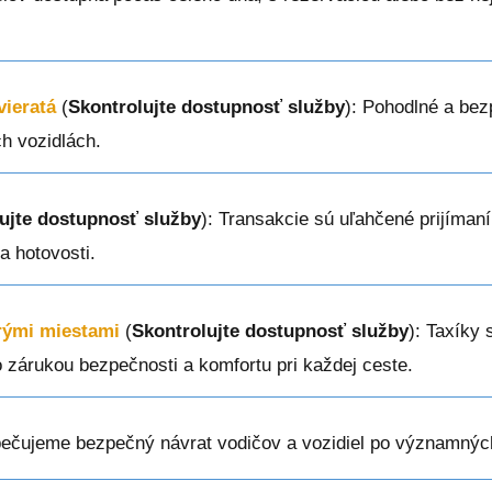
vieratá
(
Skontrolujte dostupnosť služby
): Pohodlné a bez
h vozidlách.
ujte dostupnosť služby
): Transakcie sú uľahčené prijíman
a hotovosti.
erými miestami
(
Skontrolujte dostupnosť služby
): Taxíky 
o zárukou bezpečnosti a komfortu pri každej ceste.
pečujeme bezpečný návrat vodičov a vozidiel po významnýc