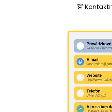
🚖 Kontaktn
Prevádzkové
🕧
24 hodín - Inform
E-mail
@
vasotaxisro@gma
Website
🌐
http://www.taxipi
Telefón
📞
0949 552 202
Ako sa tam d
📌
Dostaňte sa na s