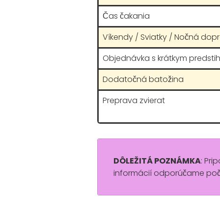
Čas čakania
Víkendy / Sviatky / Nočná dop
Objednávka s krátkym predsti
Dodatočná batožina
Preprava zvierat
DÔLEŽITÁ POZNÁMKA
: Pri
informácií odporúčame poča