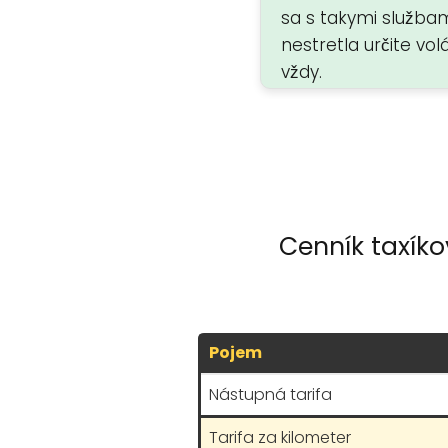
sa s takymi služba
nestretla určite vo
vždy.
Cenník taxíko
Pojem
Nástupná tarifa
Tarifa za kilometer