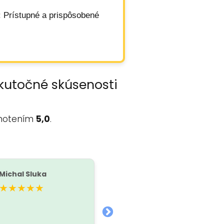
: Prístupné a prispôsobené
skutočné skúsenosti
notením
5,0
.
Michal Sluka
Dino Taxi Piešťany
D
★★★★★
★★★★★