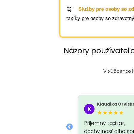
Služby pre osoby so z
taxíky pre osoby so zdravotn
Názory používateľo
V súčasnost
Tá Neznáma
Klaudika Orvisk
T
K
★★★★★
★★★★★
Prijemný taxikar,
dochvilnosť dlho s