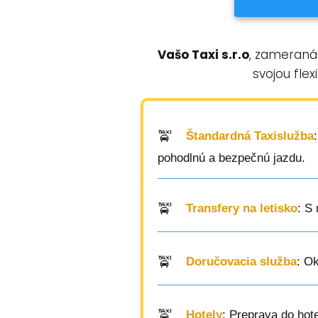
Vašo Taxi s.r.o
, zameraná
svojou flex
Štandardná Taxislužba
pohodlnú a bezpečnú jazdu.
Transfery na letisko
: S
Doručovacia služba
: O
Hotely
: Preprava do hot