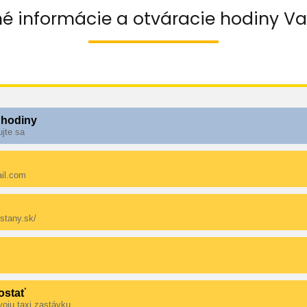
é informácie a otváracie hodiny Vaš
 hodiny
ujte sa
il.com
estany.sk/
ostať
voju taxi zastávku