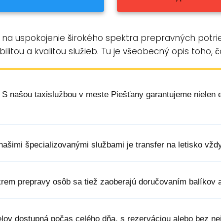
 na uspokojenie širokého spektra prepravných potrie
ibilitou a kvalitou služieb. Tu je všeobecný opis toho, 
: S našou taxislužbou v meste Piešťany garantujeme nielen ef
 našimi špecializovanými službami je transfer na letisko vžd
krem prepravy osôb sa tiež zaoberajú doručovaním balíkov 
elov dostupná počas celého dňa, s rezerváciou alebo bez nej