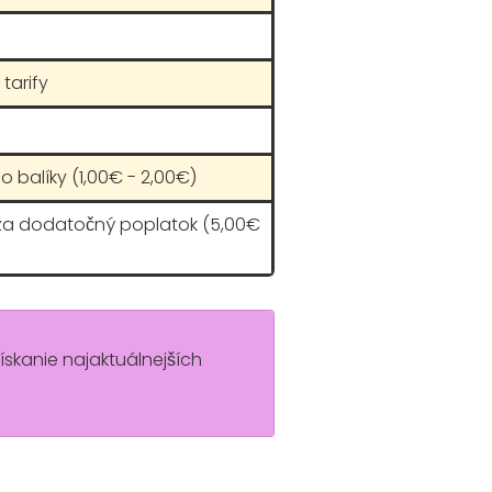
tarify
o balíky (1,00€ - 2,00€)
 za dodatočný poplatok (5,00€
získanie najaktuálnejších