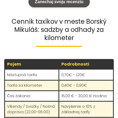
Zanechaj svoju recenziu
Cenník taxíkov v meste Borský
Mikuláš: sadzby a odhady za
kilometer
Pojem
Podrobnosti
Nástupná tarifa
0,70€ - 1,20€
Tarifa za kilometer
0,40€ - 0,90€
Čas čakania
15,00 € - 30,00 € Hodina
Víkendy / Sviatky / Nočná
Navýšenie o 10% z
doprava (22:00-06:00)
základnej tarify