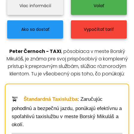
Viac informácií
Volať
Ako sa dostať
Vypočítať tarif
Peter Černoch - TAXI
, pôsobiaca v meste Borský
Mikuláš, je známa pre svoj prispôsobivý a komplexný
prístup k prepravným službám, slúžiac rôznorodým
klientom. Tu je všeobecný opis toho, čo ponúkajú:
Štandardná Taxislužba
: Zaručujúc
pohodlnú a bezpečnú jazdu, ponúkajú efektívnu a
spoľahlivú taxislužbu v meste Borský Mikuláš a
okolí.