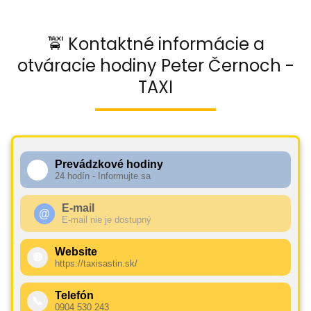
🚖 Kontaktné informácie a
otváracie hodiny Peter Černoch -
TAXI
Prevádzkové hodiny
🕧
24 hodín - Informujte sa
E-mail
@
E-mail nie je dostupný
Website
🌐
https://taxisastin.sk/
Telefón
📞
0904 530 243