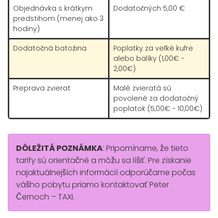
Objednávka s krátkym
Dodatočných 5,00 €
predstihom (menej ako 3
hodiny)
Dodatočná batožina
Poplatky za veľké kufre
alebo balíky (1,00€ -
2,00€)
Preprava zvierat
Malé zvieratá sú
povolené za dodatočný
poplatok (5,00€ - 10,00€)
DÔLEŽITÁ POZNÁMKA
: Pripomíname, že tieto
tarify sú orientačné a môžu sa líšiť. Pre získanie
najaktuálnejších informácií odporúčame počas
vášho pobytu priamo kontaktovať Peter
Černoch – TAXI.