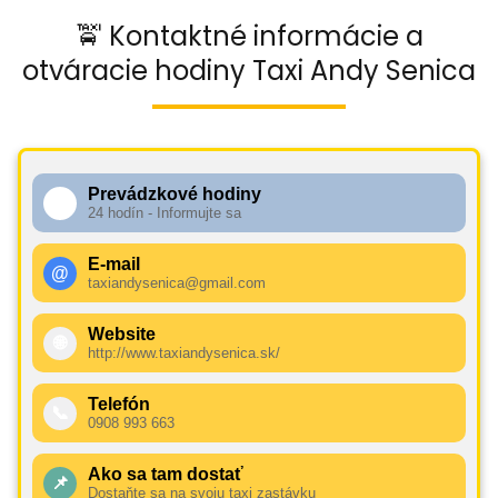
🚖 Kontaktné informácie a
otváracie hodiny Taxi Andy Senica
Prevádzkové hodiny
🕧
24 hodín - Informujte sa
E-mail
@
taxiandysenica@gmail.com
Website
🌐
http://www.taxiandysenica.sk/
Telefón
📞
0908 993 663
Ako sa tam dostať
📌
Dostaňte sa na svoju taxi zastávku