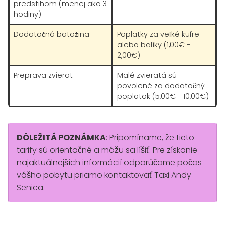
predstihom (menej ako 3
hodiny)
Dodatočná batožina
Poplatky za veľké kufre
alebo balíky (1,00€ -
2,00€)
Preprava zvierat
Malé zvieratá sú
povolené za dodatočný
poplatok (5,00€ - 10,00€)
DÔLEŽITÁ POZNÁMKA
: Pripomíname, že tieto
tarify sú orientačné a môžu sa líšiť. Pre získanie
najaktuálnejších informácií odporúčame počas
vášho pobytu priamo kontaktovať Taxi Andy
Senica.