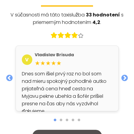
V súčasnosti má táto taxislužba
33 hodnotení
s
priemerným hodnotením
4,2
.
Vladislav Brisuda
V
★★★★★
Dnes som išiel prvý raz no bol som
nad mieru spokojný pohodlné autko
prijateľná cena hneď cesta na
Myjavu pekne ubehla a šofér prišiel
presne na čas aby nás vyzdvihol
ďakujeme