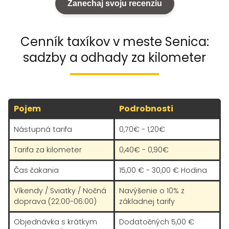
Zanechaj svoju recenziu
Cenník taxíkov v meste Senica:
sadzby a odhady za kilometer
Pojem
Podrobnosti
Nástupná tarifa
0,70€ - 1,20€
Tarifa za kilometer
0,40€ - 0,90€
Čas čakania
15,00 € - 30,00 € Hodina
Víkendy / Sviatky / Nočná
Navýšenie o 10% z
doprava (22:00-06:00)
základnej tarify
Objednávka s krátkym
Dodatočných 5,00 €