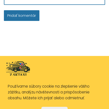
Používame súbory cookie na zlepšenie vášho
Zásady ochrany osobných údajov
zážitku, analýzu návštevnosti a prispôsobenie
Zásady používania cookies
obsahu. Môžete ich prijať alebo odmietnuť.
Právne upozornenie