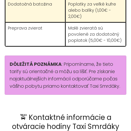
Dodatočná batožina
Poplatky za veľké kufre
alebo balíky (1,00€ -
2,00€)
Preprava zvierat
Malé zvieratá sú
povolené za dodatočný
poplatok (5,00€ - 10,00€)
DÔLEŽITÁ POZNÁMKA
: Pripomíname, že tieto
tarify sú orientačné a môžu sa líšiť. Pre získanie
najaktuálnejších informácií odporúčame počas
vášho pobytu priamo kontaktovať Taxi Smrdáky.
🚖 Kontaktné informácie a
otváracie hodiny Taxi Smrdáky