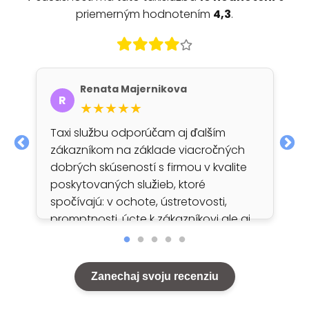
priemerným hodnotením
4,3
.
Renata Majernikova
R
★★★★★
Taxi službu odporúčam aj ďalším
zákazníkom na základe viacročných
dobrých skúseností s firmou v kvalite
poskytovaných služieb, ktoré
spočívajú: v ochote, ústretovosti,
promptnosti, úcte k zákazníkovi ale aj
v poradenstve pri orientácii v regióne.
Zanechaj svoju recenziu