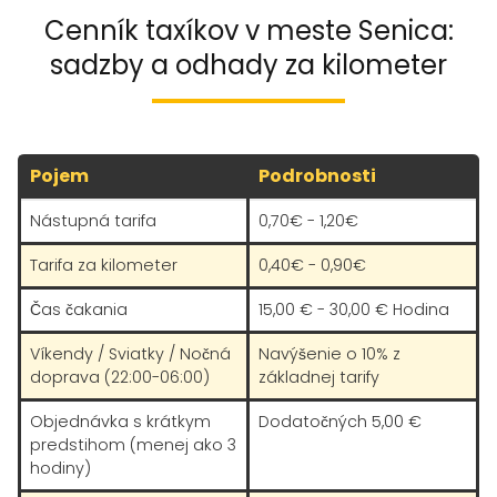
Cenník taxíkov v meste Senica:
sadzby a odhady za kilometer
Pojem
Podrobnosti
Nástupná tarifa
0,70€ - 1,20€
Tarifa za kilometer
0,40€ - 0,90€
Čas čakania
15,00 € - 30,00 € Hodina
Víkendy / Sviatky / Nočná
Navýšenie o 10% z
doprava (22:00-06:00)
základnej tarify
Objednávka s krátkym
Dodatočných 5,00 €
predstihom (menej ako 3
hodiny)