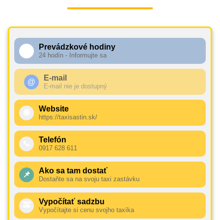
Prevádzkové hodiny
🕧
24 hodín - Informujte sa
E-mail
@
E-mail nie je dostupný
Website
🌐
https://taxisastin.sk/
Telefón
📞
0917 628 611
Ako sa tam dostať
📌
Dostaňte sa na svoju taxi zastávku
Vypočítať sadzbu
🚕
Vypočítajte si cenu svojho taxíka