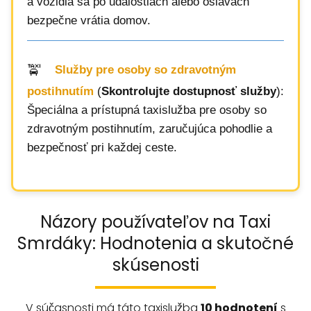
a vozidlá sa po udalostiach alebo oslavách
bezpečne vrátia domov.
Služby pre osoby so zdravotným
postihnutím
(
Skontrolujte dostupnosť služby
):
Špeciálna a prístupná taxislužba pre osoby so
zdravotným postihnutím, zaručujúca pohodlie a
bezpečnosť pri každej ceste.
Názory používateľov na Taxi
Smrdáky: Hodnotenia a skutočné
skúsenosti
V súčasnosti má táto taxislužba
10 hodnotení
s