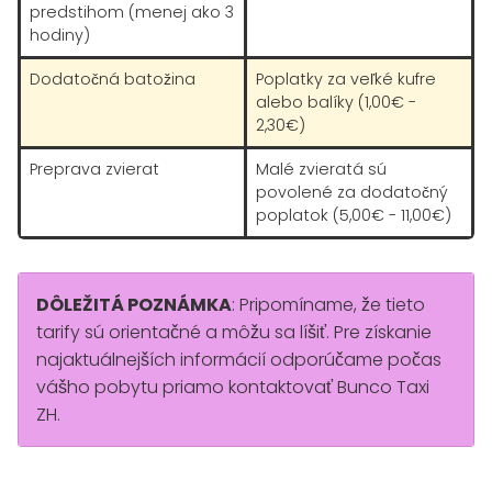
predstihom (menej ako 3
hodiny)
Dodatočná batožina
Poplatky za veľké kufre
alebo balíky (1,00€ -
2,30€)
Preprava zvierat
Malé zvieratá sú
povolené za dodatočný
poplatok (5,00€ - 11,00€)
DÔLEŽITÁ POZNÁMKA
: Pripomíname, že tieto
tarify sú orientačné a môžu sa líšiť. Pre získanie
najaktuálnejších informácií odporúčame počas
vášho pobytu priamo kontaktovať Bunco Taxi
ZH.