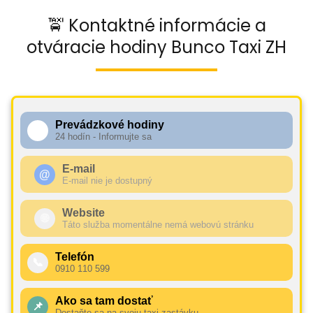
🚖 Kontaktné informácie a
otváracie hodiny Bunco Taxi ZH
Prevádzkové hodiny
🕧
24 hodín - Informujte sa
E-mail
@
E-mail nie je dostupný
Website
🌐
Táto služba momentálne nemá webovú stránku
Telefón
📞
0910 110 599
Ako sa tam dostať
📌
Dostaňte sa na svoju taxi zastávku