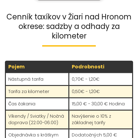
Cenník taxíkov v Žiari nad Hronom
okrese: sadzby a odhady za
kilometer
Pojem
Podrobnosti
Nástupná tarifa
0,70€ - 1,20€
Tarifa za kilometer
0,50€ - 1,20€
Čas čakania
15,00 € - 30,00 € Hodina
Víkendy / Sviatky / Nočná
Navýšenie o 10% z
doprava (22:00-06:00)
základnej tarify
Objednávka s krátkym
Dodatočných 5,00 €