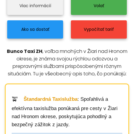
Viac informácií
Volať
Ako sa dostať
Vypočítať tarif
Bunco Taxi ZH
, voľba mnohých v Žiari nad Hronom
okrese, je známa svojou rýchlou odozvou a
prepravnými službami prispôsobenými rôznym
situáciám. Tu je všeobecný opis toho, čo ponúkajú:
Štandardná Taxislužba
: Spoľahlivá a
efektívna taxislužba ponúkaná pre cesty v Žiari
nad Hronom okrese, poskytujúca pohodlný a
bezpečný zážitok z jazdy.