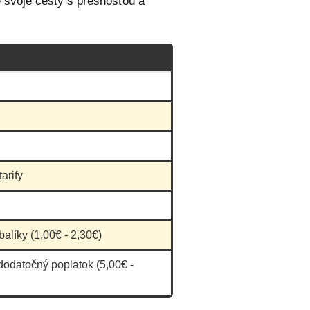
e svoje cesty s presnosťou a
arify
balíky (1,00€ - 2,30€)
dodatočný poplatok (5,00€ -