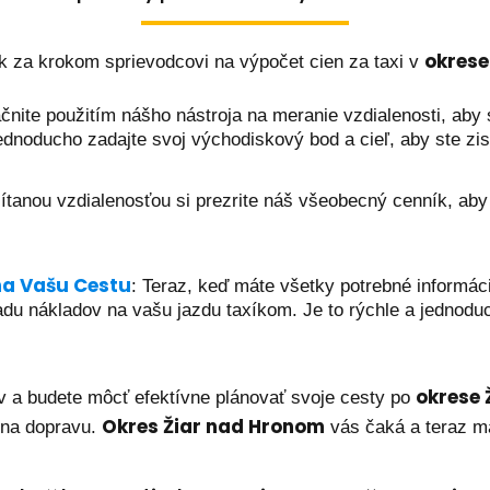
okrese
k za krokom sprievodcovi na výpočet cien za taxi v
ačnite použitím nášho nástroja na meranie vzdialenosti, aby s
dnoducho zadajte svoj východiskový bod a cieľ, aby ste zisti
ítanou vzdialenosťou si prezrite náš všeobecný cenník, aby 
na Vašu Cestu
: Teraz, keď máte všetky potrebné informáci
du nákladov na vašu jazdu taxíkom. Je to rýchle a jednoduc
okrese 
v a budete môcť efektívne plánovať svoje cesty po
Okres Žiar nad Hronom
 na dopravu.
vás čaká a teraz má