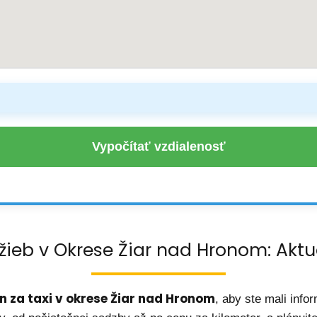
Vypočítať vzdialenosť
užieb v Okrese Žiar nad Hronom: Akt
n za taxi v okrese Žiar nad Hronom
, aby ste mali inf