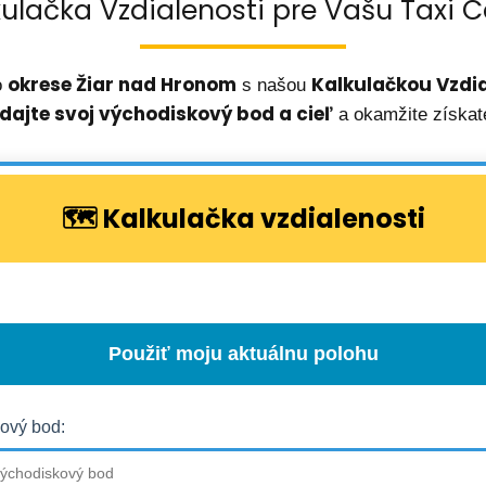
kulačka Vzdialenosti pre Vašu Taxi C
okrese
Žiar nad Hronom
Kalkulačkou Vzdia
o
s našou
dajte svoj východiskový bod a cieľ
a okamžite získat
🗺️ Kalkulačka vzdialenosti
Použiť moju aktuálnu polohu
ový bod: