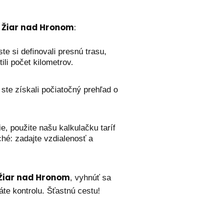
 Žiar nad Hronom
:
te si definovali presnú trasu,
li počet kilometrov.
ste získali počiatočný prehľad o
e, použite našu kalkulačku taríf
hé: zadajte vzdialenosť a
Žiar nad Hronom
, vyhnúť sa
te kontrolu. Šťastnú cestu!