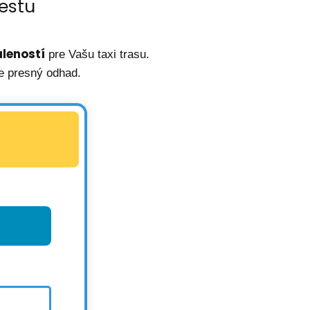
estu
leností
pre Vašu taxi trasu.
e presný odhad.