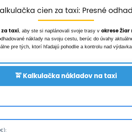
alkulačka cien za taxi: Presné odha
 za taxi
okrese Žia
, aby ste si naplánovali svoje trasy v
odhadované náklady na svoju cestu, berúc do úvahy aktuálne 
eálne pre tých, ktorí hľadajú pohodlie a kontrolu nad výdavka
🚖 Kalkulačka nákladov na taxi
(€):