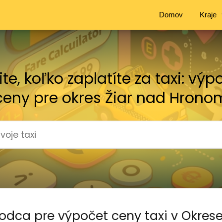
Domov
Kraje
tite, koľko zaplatíte za taxi: výp
ceny pre okres Žiar nad Hrono
odca pre výpočet ceny taxi v Okres