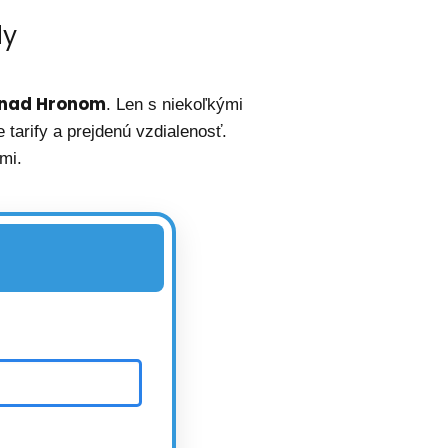
dy
r nad Hronom
. Len s niekoľkými
tarify a prejdenú vzdialenosť.
mi.