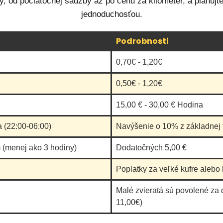
ify, od počiatočnej sadzby až po cenu za kilometer, a plánujt
jednoduchosťou.
Podrobnosti
0,70€ - 1,20€
0,50€ - 1,20€
15,00 € - 30,00 € Hodina
a (22:00-06:00)
Navýšenie o 10% z základnej t
 (menej ako 3 hodiny)
Dodatočných 5,00 €
Poplatky za veľké kufre alebo 
Malé zvieratá sú povolené za 
11,00€)