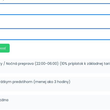
nosť
ky / Nočná preprava (22:00-06:00) (10% príplatok k základnej tari
rátkym predstihom (menej ako 3 hodiny)
ožina