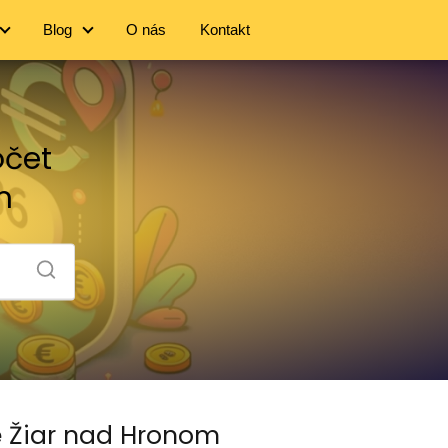
Blog
O nás
Kontakt
očet
m
e Žiar nad Hronom