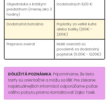
Objednávka s krátkym
Dodatočných 6,00 €
predstihom (menej ako 3
hodiny)
Dodatočná batožina
Poplatky za veľké kufre
alebo balíky (1,50€ -
2,50€)
Preprava zvierat
Malé zvieratá sú
povolené za dodatočný
poplatok (5.00€ - 12,00€)
DÔLEŽITÁ POZNÁMKA
: Pripomíname, že tieto
tarify sú orientačné a môžu sa líšiť. Pre získanie
najaktuálnejších informácií odporúčame počas
vášho pobytu priamo kontaktovať Zajko Taxik.