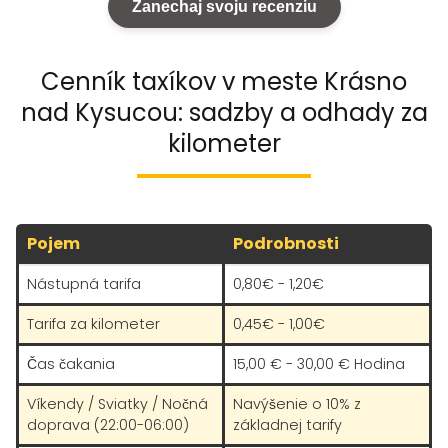
Zanechaj svoju recenziu
Cenník taxíkov v meste Krásno
nad Kysucou: sadzby a odhady za
kilometer
Pojem
Podrobnosti
Nástupná tarifa
0,80€ - 1,20€
Tarifa za kilometer
0,45€ - 1,00€
Čas čakania
15,00 € - 30,00 € Hodina
Víkendy / Sviatky / Nočná
Navýšenie o 10% z
doprava (22:00-06:00)
základnej tarify