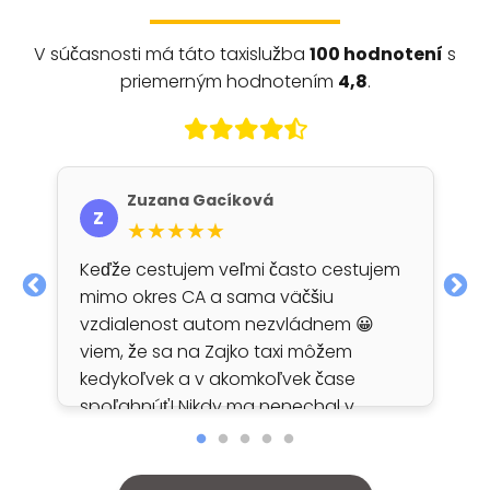
V súčasnosti má táto taxislužba
100 hodnotení
s
priemerným hodnotením
4,8
.
Zuzana Gacíková
Z
★★★★★
Keďže cestujem veľmi často cestujem
mimo okres CA a sama väčšiu
vzdialenost autom nezvládnem 😀
viem, že sa na Zajko taxi môžem
kedykoľvek a v akomkoľvek čase
spoľahnúť! Nikdy ma nenechal v
štichu a vždy ma na akciu alebo
domov bez problémov doviezol!
Môžem len odporúčať!