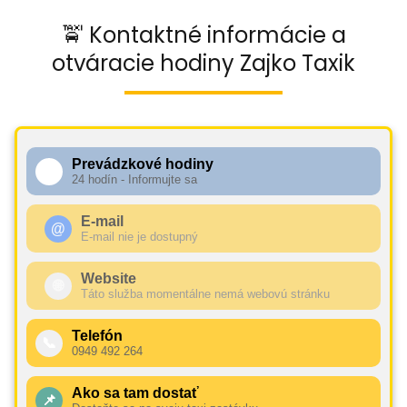
🚖 Kontaktné informácie a
otváracie hodiny Zajko Taxik
Prevádzkové hodiny
🕧
24 hodín - Informujte sa
E-mail
@
E-mail nie je dostupný
Website
🌐
Táto služba momentálne nemá webovú stránku
Telefón
📞
0949 492 264
Ako sa tam dostať
📌