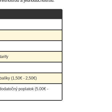
 presnosťou a jednoduchosťou.
arify
balíky (1,50€ - 2,50€)
dodatočný poplatok (5.00€ -