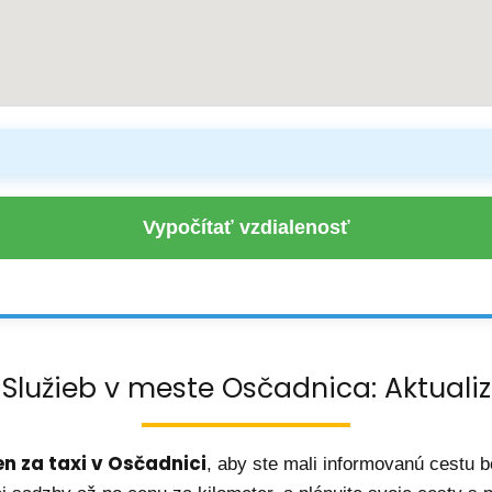
Vypočítať vzdialenosť
 Služieb v meste Osčadnica: Aktual
n za taxi v Osčadnici
, aby ste mali informovanú cestu b