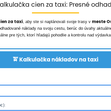
alkulačka cien za taxi: Presné odha
ien za taxi
meste O
, aby ste si naplánovali svoje trasy v
odhadované náklady na svoju cestu, berúc do úvahy aktuálne 
eálne pre tých, ktorí hľadajú pohodlie a kontrolu nad výdavka
🚖 Kalkulačka nákladov na taxi
(€):