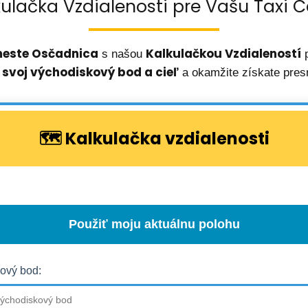
kulačka Vzdialenosti pre Vašu Taxi C
este
Osčadnica
Kalkulačkou Vzdialeností
s našou
p
 svoj východiskový bod a cieľ
a okamžite získate pres
🗺️ Kalkulačka vzdialenosti
Použiť moju aktuálnu polohu
ový bod: