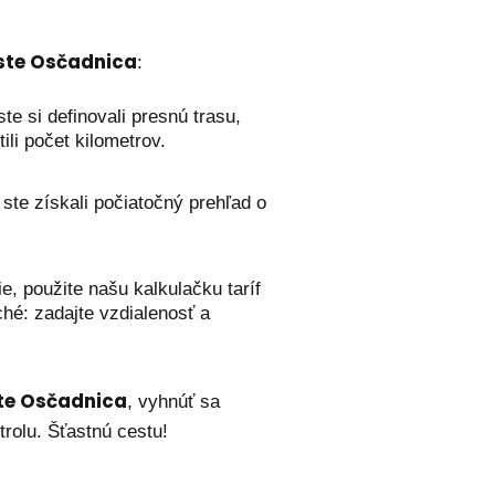
te Osčadnica
:
te si definovali presnú trasu,
li počet kilometrov.
ste získali počiatočný prehľad o
e, použite našu kalkulačku taríf
hé: zadajte vzdialenosť a
te Osčadnica
, vyhnúť sa
rolu. Šťastnú cestu!