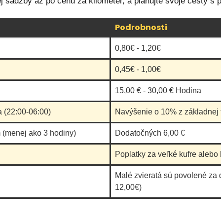
nej sadzby až po cenu za kilometer, a plánujte svoje cesty s
Podrobnosti
0,80€ - 1,20€
0,45€ - 1,00€
15,00 € - 30,00 € Hodina
a (22:00-06:00)
Navýšenie o 10% z základnej t
 (menej ako 3 hodiny)
Dodatočných 6,00 €
Poplatky za veľké kufre alebo 
Malé zvieratá sú povolené za 
12,00€)