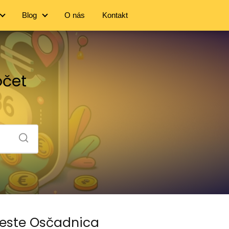
Blog
O nás
Kontakt
očet
meste Osčadnica