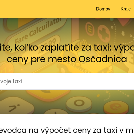
Domov
Kraje
tite, koľko zaplatíte za taxi: výp
ceny pre mesto Osčadnica
evodca na výpočet ceny za taxi v 