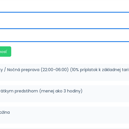
nosť
ky / Nočná preprava (22:00-06:00) (10% príplatok k základnej tari
rátkym predstihom (menej ako 3 hodiny)
ožina