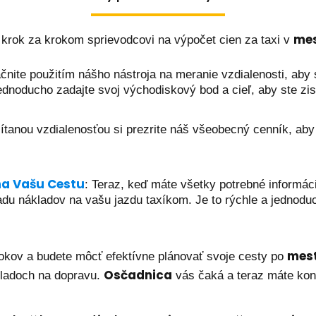
mes
 krok za krokom sprievodcovi na výpočet cien za taxi v
ačnite použitím nášho nástroja na meranie vzdialenosti, aby s
dnoducho zadajte svoj východiskový bod a cieľ, aby ste zisti
ítanou vzdialenosťou si prezrite náš všeobecný cenník, aby 
na Vašu Cestu
: Teraz, keď máte všetky potrebné informáci
du nákladov na vašu jazdu taxíkom. Je to rýchle a jednoduc
mes
rokov a budete môcť efektívne plánovať svoje cesty po
Osčadnica
ladoch na dopravu.
vás čaká a teraz máte kont