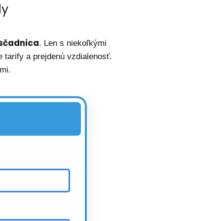
dy
sčadnica
. Len s niekoľkými
tarify a prejdenú vzdialenosť.
mi.