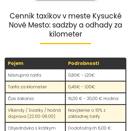
Cenník taxíkov v meste Kysucké
Nové Mesto: sadzby a odhady za
kilometer
Pojem
Podrobnosti
Nástupná tarifa
0,80€ - 1,20€
Tarifa za kilometer
0,45€ - 1,00€
Čas čakania
15,00 € - 30,00 € Hodina
Víkendy / Sviatky / Nočná
Navýšenie o 10% z
doprava (22:00-06:00)
základnej tarify
Objednávka s krátkym
Dodatočných 6,00 €