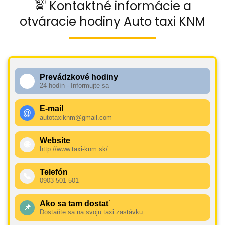
🚖 Kontaktné informácie a
otváracie hodiny Auto taxi KNM
Prevádzkové hodiny
🕧
24 hodín - Informujte sa
E-mail
@
autotaxiknm@gmail.com
Website
🌐
http://www.taxi-knm.sk/
Telefón
📞
0903 501 501
Ako sa tam dostať
📌
Dostaňte sa na svoju taxi zastávku