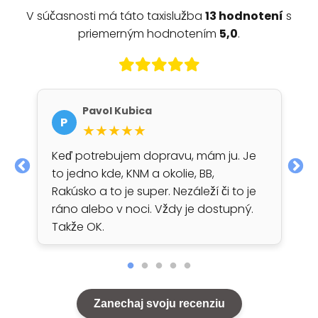
V súčasnosti má táto taxislužba
13 hodnotení
s
priemerným hodnotením
5,0
.
Pavol Kubica
P
★★★★★
Keď potrebujem dopravu, mám ju. Je
to jedno kde, KNM a okolie, BB,
Rakúsko a to je super. Nezáleží či to je
ráno alebo v noci. Vždy je dostupný.
Takže OK.
Zanechaj svoju recenziu