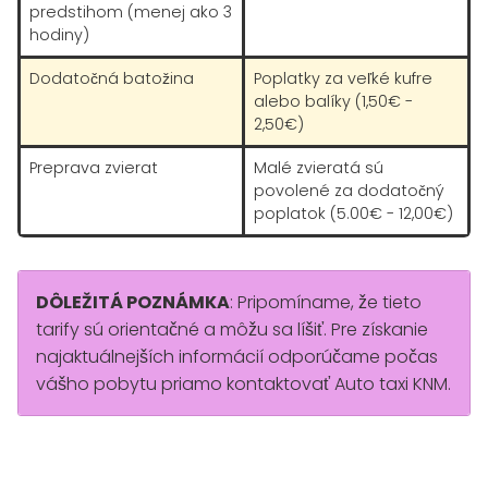
predstihom (menej ako 3
hodiny)
Dodatočná batožina
Poplatky za veľké kufre
alebo balíky (1,50€ -
2,50€)
Preprava zvierat
Malé zvieratá sú
povolené za dodatočný
poplatok (5.00€ - 12,00€)
DÔLEŽITÁ POZNÁMKA
: Pripomíname, že tieto
tarify sú orientačné a môžu sa líšiť. Pre získanie
najaktuálnejších informácií odporúčame počas
vášho pobytu priamo kontaktovať Auto taxi KNM.