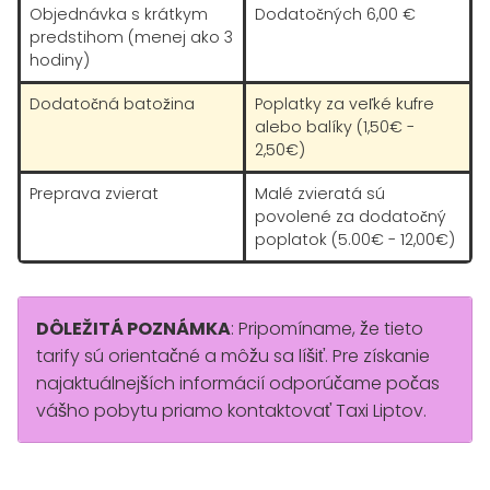
Objednávka s krátkym
Dodatočných 6,00 €
predstihom (menej ako 3
hodiny)
Dodatočná batožina
Poplatky za veľké kufre
alebo balíky (1,50€ -
2,50€)
Preprava zvierat
Malé zvieratá sú
povolené za dodatočný
poplatok (5.00€ - 12,00€)
DÔLEŽITÁ POZNÁMKA
: Pripomíname, že tieto
tarify sú orientačné a môžu sa líšiť. Pre získanie
najaktuálnejších informácií odporúčame počas
vášho pobytu priamo kontaktovať Taxi Liptov.