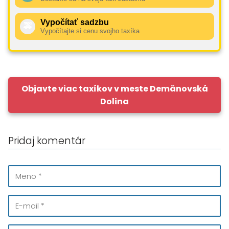
Vypočítať sadzbu
🚕
Vypočítajte si cenu svojho taxíka
Objavte viac taxíkov v meste Demänovská
Dolina
Pridaj komentár