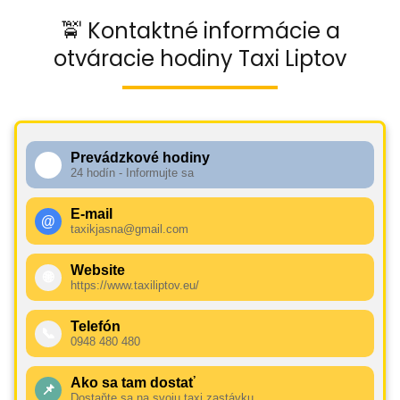
🚖 Kontaktné informácie a
otváracie hodiny Taxi Liptov
Prevádzkové hodiny
🕧
24 hodín - Informujte sa
E-mail
@
taxikjasna@gmail.com
Website
🌐
https://www.taxiliptov.eu/
Telefón
📞
0948 480 480
Ako sa tam dostať
📌
Dostaňte sa na svoju taxi zastávku