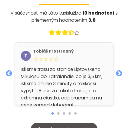
V súčasnosti má táto taxislužba
10 hodnotení
s
priemerným hodnotením
3,8
.
Tobiáš Prostredný
T
☆☆☆☆☆
Isli sme trasu zo stanice Liptovskeho
Mikulasu do Tatralandie, co je 3,5 km,
isli sme ani nie 3 minuty a taxikar si
vypytal 8 eur, za takuto trasu je to
extremna ciastka, odporucam sa na
cene vopred dohodnut.