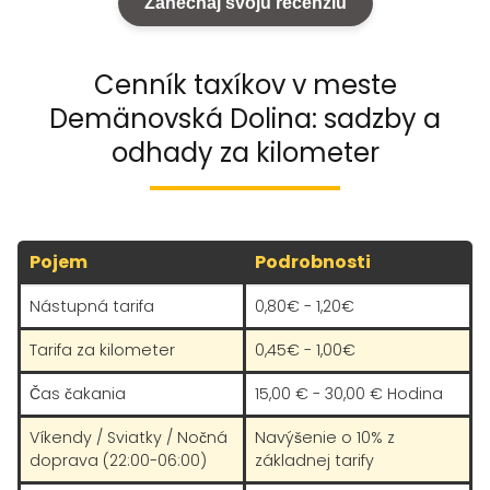
Zanechaj svoju recenziu
Cenník taxíkov v meste
Demänovská Dolina: sadzby a
odhady za kilometer
Pojem
Podrobnosti
Nástupná tarifa
0,80€ - 1,20€
Tarifa za kilometer
0,45€ - 1,00€
Čas čakania
15,00 € - 30,00 € Hodina
Víkendy / Sviatky / Nočná
Navýšenie o 10% z
doprava (22:00-06:00)
základnej tarify