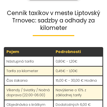
Cenník taxíkov v meste Liptovský
Trnovec: sadzby a odhady za
kilometer
Pojem
Podrobnosti
Nástupná tarifa
0,80€ - 1,20€
Tarifa za kilometer
0,45€ - 1,00€
Čas čakania
15,00 € - 30,00 € Hodina
Víkendy / Sviatky / Nočná
Navýšenie o 10% z
doprava (22:00-06:00)
základnej tarify
Objednávka s krátkym
Dodatočných 6,00 €