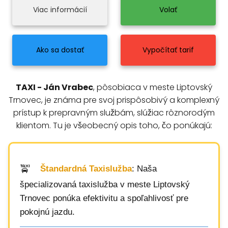
Viac informácií
Volať
Ako sa dostať
Vypočítať tarif
TAXI - Ján Vrabec
, pôsobiaca v meste Liptovský
Trnovec, je známa pre svoj prispôsobivý a komplexný
prístup k prepravným službám, slúžiac rôznorodým
klientom. Tu je všeobecný opis toho, čo ponúkajú:
Štandardná Taxislužba
: Naša
špecializovaná taxislužba v meste Liptovský
Trnovec ponúka efektivitu a spoľahlivosť pre
pokojnú jazdu.