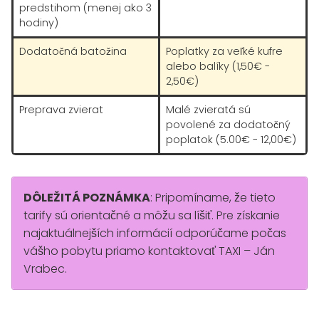
predstihom (menej ako 3
hodiny)
Dodatočná batožina
Poplatky za veľké kufre
alebo balíky (1,50€ -
2,50€)
Preprava zvierat
Malé zvieratá sú
povolené za dodatočný
poplatok (5.00€ - 12,00€)
DÔLEŽITÁ POZNÁMKA
: Pripomíname, že tieto
tarify sú orientačné a môžu sa líšiť. Pre získanie
najaktuálnejších informácií odporúčame počas
vášho pobytu priamo kontaktovať TAXI – Ján
Vrabec.