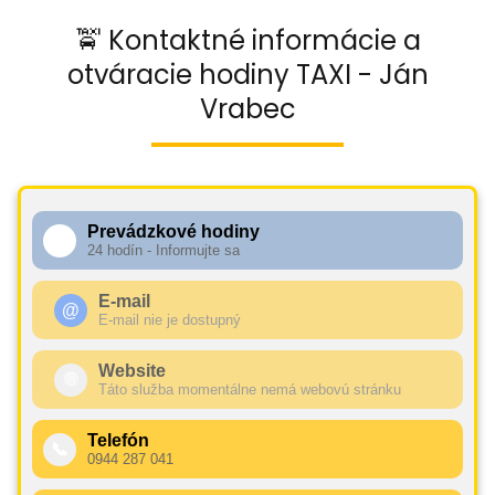
🚖 Kontaktné informácie a
otváracie hodiny TAXI - Ján
Vrabec
Prevádzkové hodiny
🕧
24 hodín - Informujte sa
E-mail
@
E-mail nie je dostupný
Website
🌐
Táto služba momentálne nemá webovú stránku
Telefón
📞
0944 287 041