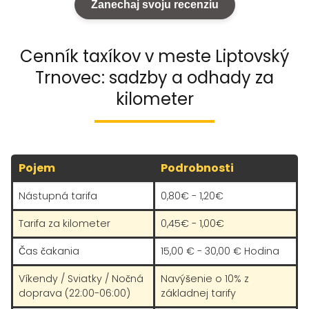
Zanechaj svoju recenziu
Cenník taxíkov v meste Liptovský
Trnovec: sadzby a odhady za
kilometer
Pojem
Podrobnosti
Nástupná tarifa
0,80€ - 1,20€
Tarifa za kilometer
0,45€ - 1,00€
Čas čakania
15,00 € - 30,00 € Hodina
Víkendy / Sviatky / Nočná
Navýšenie o 10% z
doprava (22:00-06:00)
základnej tarify