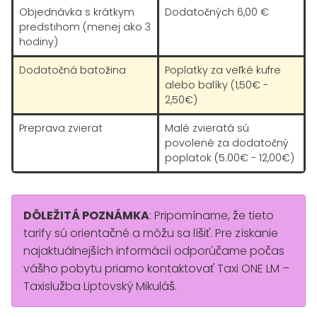
Objednávka s krátkym
Dodatočných 6,00 €
predstihom (menej ako 3
hodiny)
Dodatočná batožina
Poplatky za veľké kufre
alebo balíky (1,50€ -
2,50€)
Preprava zvierat
Malé zvieratá sú
povolené za dodatočný
poplatok (5.00€ - 12,00€)
DÔLEŽITÁ POZNÁMKA
: Pripomíname, že tieto
tarify sú orientačné a môžu sa líšiť. Pre získanie
najaktuálnejších informácií odporúčame počas
vášho pobytu priamo kontaktovať Taxi ONE LM –
Taxislužba Liptovský Mikuláš.