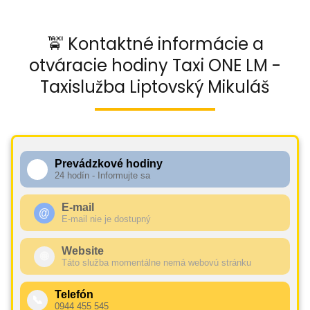
🚖 Kontaktné informácie a
otváracie hodiny Taxi ONE LM -
Taxislužba Liptovský Mikuláš
Prevádzkové hodiny
🕧
24 hodín - Informujte sa
E-mail
@
E-mail nie je dostupný
Website
🌐
Táto služba momentálne nemá webovú stránku
Telefón
📞
0944 455 545