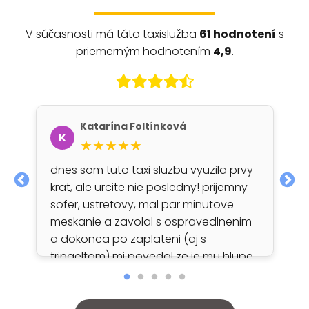
V súčasnosti má táto taxislužba
61 hodnotení
s
priemerným hodnotením
4,9
.
Katarína Foltínková
K
★★★★★
dnes som tuto taxi sluzbu vyuzila prvy
krat, ale urcite nie posledny! prijemny
sofer, ustretovy, mal par minutove
meskanie a zavolal s ospravedlnenim
a dokonca po zaplateni (aj s
tringeltom) mi povedal ze je mu hlupe
zobrat tolko...naozaj klobuk dole ako
vravim urcite ju este vyuzijem..
dakujem