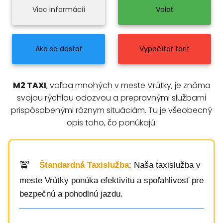
Viac informácií
Volať
Ako sa dostať
Vypočítať tarif
M2 TAXI
, voľba mnohých v meste Vrútky, je známa
svojou rýchlou odozvou a prepravnými službami
prispôsobenými rôznym situáciám. Tu je všeobecný
opis toho, čo ponúkajú:
Štandardná Taxislužba
: Naša taxislužba v
meste Vrútky ponúka efektivitu a spoľahlivosť pre
bezpečnú a pohodlnú jazdu.