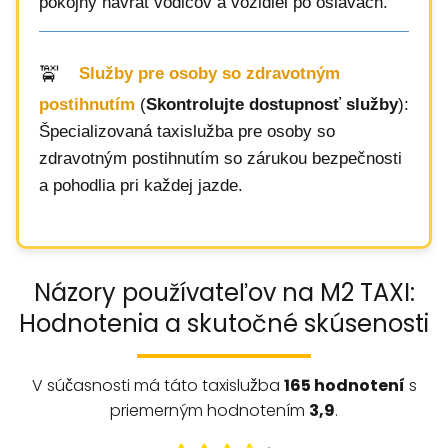
pokojný návrat vodičov a vozidiel po oslavách.
Služby pre osoby so zdravotným
postihnutím
(
Skontrolujte dostupnosť služby
):
Špecializovaná taxislužba pre osoby so
zdravotným postihnutím so zárukou bezpečnosti
a pohodlia pri každej jazde.
Názory používateľov na M2 TAXI:
Hodnotenia a skutočné skúsenosti
V súčasnosti má táto taxislužba
165 hodnotení
s
priemerným hodnotením
3,9
.