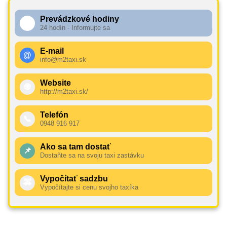
Prevádzkové hodiny
🕧
24 hodín - Informujte sa
E-mail
@
info@m2taxi.sk
Website
🌐
http://m2taxi.sk/
Telefón
📞
0948 916 917
Ako sa tam dostať
📌
Dostaňte sa na svoju taxi zastávku
Vypočítať sadzbu
🚕
Vypočítajte si cenu svojho taxíka