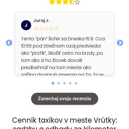
Juraj J.
J
☆☆☆☆☆
Tento “pán” šofér sa Dneska 15.9. Cca
10:55 pod Strečnom ozaj predviedol
ako “profík”, Skočiť ostro na brzdy, po
tom ako si ho človek dovolil
predbehnúť na tom mieste ako
začína dvojpruh smerom na Za. To je
hodné ozaj pochvaly. Vybrzdovačka
jak víno. Mám to na kamere. MT 039FB
Zanechaj svoju recenziu
Cenník taxíkov v meste Vrútky: