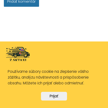
Používame súbory cookie na zlepšenie vášho
Zásady ochrany osobných údajov
zážitku, analýzu návštevnosti a prispôsobenie
Zásady používania cookies
obsahu. Môžete ich prijať alebo odmietnuť.
Právne upozornenie
Prijať