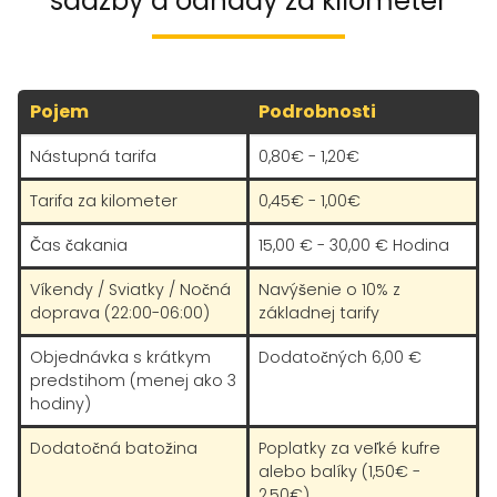
sadzby a odhady za kilometer
Pojem
Podrobnosti
Nástupná tarifa
0,80€ - 1,20€
Tarifa za kilometer
0,45€ - 1,00€
Čas čakania
15,00 € - 30,00 € Hodina
Víkendy / Sviatky / Nočná
Navýšenie o 10% z
doprava (22:00-06:00)
základnej tarify
Objednávka s krátkym
Dodatočných 6,00 €
predstihom (menej ako 3
hodiny)
Dodatočná batožina
Poplatky za veľké kufre
alebo balíky (1,50€ -
2,50€)