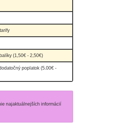
onahla nech neberie
e zakazky, vase
y urcite uz
arify
zijeme teda aspon co
a tej "milej"
amen
balíky (1,50€ - 2,50€)
dodatočný poplatok (5.00€ -
nie najaktuálnejších informácií