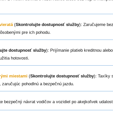
vieratá
(
Skontrolujte dostupnosť služby
): Zaručujeme be
spôsobenými pre ich pohodu.
ujte dostupnosť služby
): Prijímanie platieb kreditnou aleb
žitia hotovosti.
erými miestami
(
Skontrolujte dostupnosť služby
): Taxíky 
v, zaručujúc pohodlnú a bezpečnú jazdu.
je bezpečný návrat vodičov a vozidiel po akejkoľvek udalost