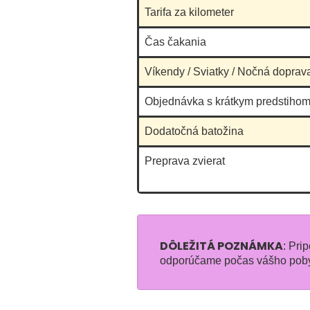
Tarifa za kilometer
Čas čakania
Víkendy / Sviatky / Nočná doprav
Objednávka s krátkym predstihom
Dodatočná batožina
Preprava zvierat
DÔLEŽITÁ POZNÁMKA
: Pri
odporúčame počas vášho pobytu