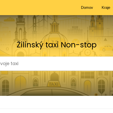
Domov
Kraje
Žilinský taxi Non-stop