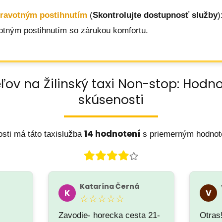
dravotným postihnutím
(
Skontrolujte dostupnosť služby
)
otným postihnutím so zárukou komfortu.
ľov na Žilinský taxi Non-stop: Hodn
skúsenosti
14 hodnotení
sti má táto taxislužba
s priemerným hodno
Katarína Černá
K
V
☆☆☆☆☆
Zavodie- horecka cesta 21-
Otras