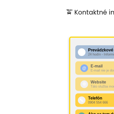
🚖 Kontaktné i
Prevádzkové
🕧
24 hodín - Inform
E-mail
@
E-mail nie je d
Website
🌐
Táto služba mo
Telefón
📞
0904 554 666