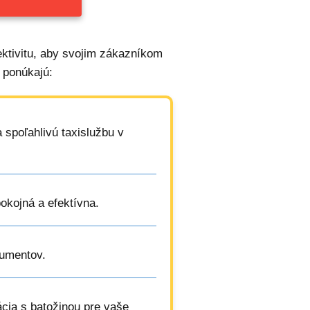
ktivitu, aby svojim zákazníkom
 ponúkajú:
 spoľahlivú taxislužbu v
okojná a efektívna.
kumentov.
ácia s batožinou pre vaše