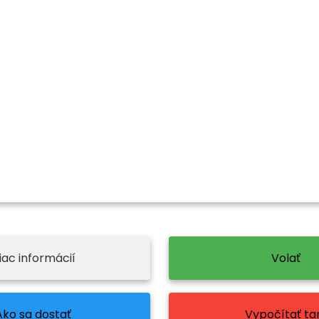
iac informácií
Volať
Ako sa dostať
Vypočítať tar