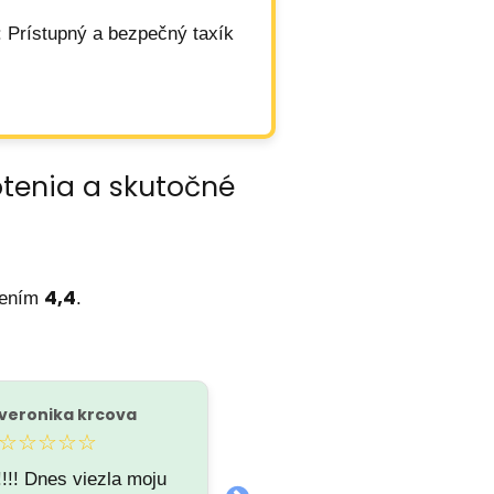
: Prístupný a bezpečný taxík
otenia a skutočné
4,4
tením
.
veronika krcova
Erika Dubovcová
E
☆☆☆☆☆
★★★★★
!!!! Dnes viezla moju
Vynikajuca taxisluzba,