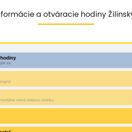
nformácie a otváracie hodiny Žilinsk
 hodiny
ujte sa
ostupný
mentálne nemá webovú stránku