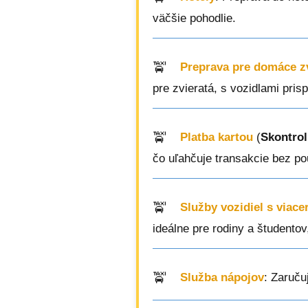
väčšie pohodlie.
Preprava pre domáce z
pre zvieratá, s vozidlami pri
Platba kartou
(
Skontrol
čo uľahčuje transakcie bez pou
Služby vozidiel s viac
ideálne pre rodiny a študento
Služba nápojov
: Zaruču