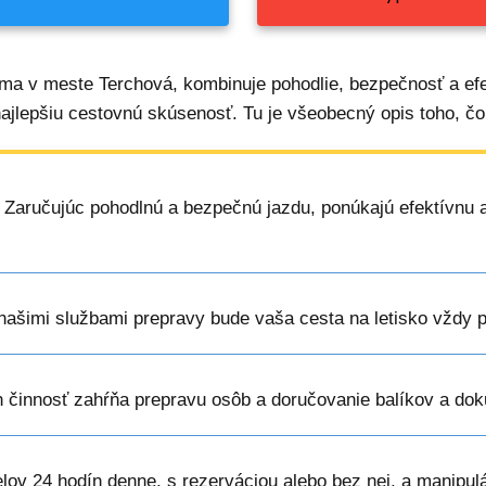
ma v meste Terchová, kombinuje pohodlie, bezpečnosť a efe
najlepšiu cestovnú skúsenosť. Tu je všeobecný opis toho, čo
: Zaručujúc pohodlnú a bezpečnú jazdu, ponúkajú efektívnu a
 našimi službami prepravy bude vaša cesta na letisko vždy p
ch činnosť zahŕňa prepravu osôb a doručovanie balíkov a do
elov 24 hodín denne, s rezerváciou alebo bez nej, a manipul