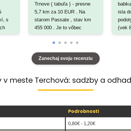
Trnove ( tabuľa ) - presne
babku
ú
5,7 km za 10 EUR . Na
isla 
ví, s
starom Passate , stav km
podot
ých
455 000 . Je to vôbec
(vek 
legálne ? Naozaj je to cena
rychle
mi,
taxislužby ??? A to sme
zakaz
rane,
ešte poslušne čakali 3/4
ma kv
Zanechaj svoju recenziu
y
hodinu ...
A zak
e.
nas n
vchod
v v meste Terchová: sadzby a odhad
sluzb
proble
sa ne
vysad
Podrobnosti
horko
odkra
0,80€ - 1,20€
chcem