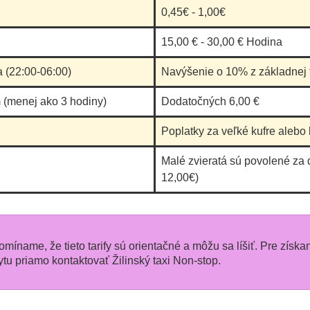
0,45€ - 1,00€
tak p
dalsi
15,00 € - 30,00 € Hodina
sluzb
a (22:00-06:00)
Navýšenie o 10% z základnej t
nevyu
sa tyk
 (menej ako 3 hodiny)
Dodatočných 6,00 €
pani.
Poplatky za veľké kufre alebo 
Malé zvieratá sú povolené za 
12,00€)
pomíname, že tieto tarify sú orientačné a môžu sa líšiť. Pre získa
 priamo kontaktovať Žilinský taxi Non-stop.