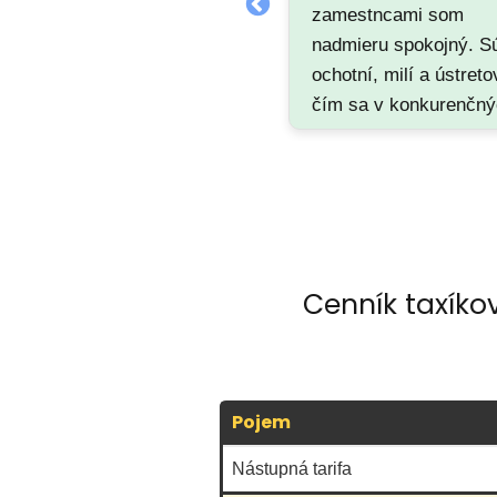
zamestncami som
nadmieru spokojný. S
ochotní, milí a ústreto
čím sa v konkurenčn
taxislužbach vôbec
nestretavam. Paci sa 
že aj ceny mate prime
nakoľko iné taxislužb
majú ceny oveľa vyšši
Cenník taxíko
Pojem
Nástupná tarifa