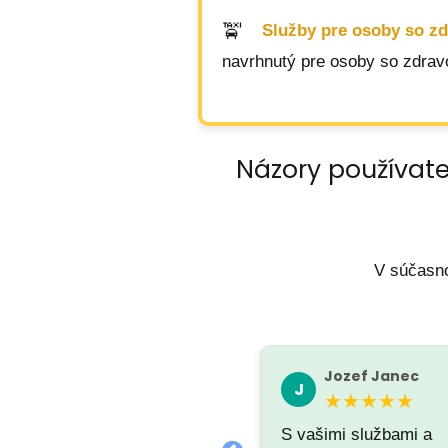
Služby pre osoby so z
navrhnutý pre osoby so zdrav
Názory používate
V súčasno
Mony Peas
Jozef Janec
M
J
★★★★★
★★★★★
S vašimi službami a