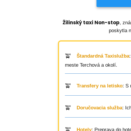
Žilinský taxi Non-stop
, zná
poskytla 
Štandardná Taxislužba
meste Terchová a okolí.
Transfery na letisko
: S
Doručovacia služba
: I
Hotely
: Preprava do hot